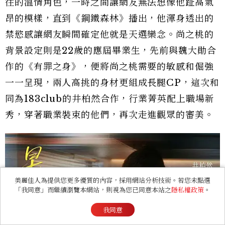
往的溫情角色，一時之間讓網友無法想像他趾高氣
昂的模樣，直到《鋼鐵森林》播出，他渾身透出的
禁慾感讓網友瞬間確定他就是天選欒念。尚之桃的
背景設定則是22歲的應屆畢業生，先前與魏大勛合
作的《有罪之身》，便將尚之桃需要的敏感和倔強
一一呈現，兩人高挑的身材更組成長腿CP，這次和
同為183club的井柏然合作，行業菁英配上職場新
秀，穿著職業裝束的他們，再次走進觀眾的審美。
美麗佳人為提供您更多優質的內容，採用網站分析技術。若您未點選
「我同意」而繼續瀏覽本網站，則視為您已同意本站之
隱私權政策
。
我同意