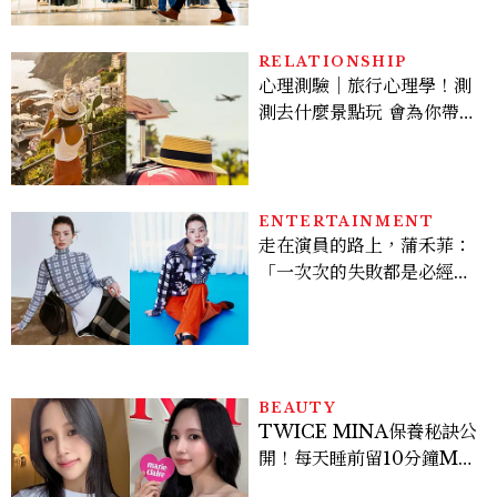
座」比價半天，最後卻買最
貴的
RELATIONSHIP
心理測驗｜旅行心理學！測
測去什麼景點玩 會為你帶來
好運
ENTERTAINMENT
走在演員的路上，蒲禾菲：
「一次次的失敗都是必經過
程，必須要經過那些練習，
才能做得好。」
BEAUTY
TWICE MINA保養秘訣公
開！每天睡前留10分鐘ME
TIME、定期皮拉提斯，6