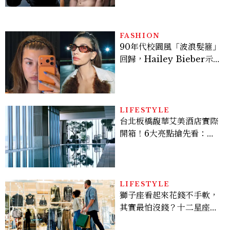
FASHION
90年代校園風「波浪髮箍」
回歸，Hailey Bieber示
範如何戴得時髦：這款Miu
Miu髮箍未開賣先爆紅！
LIFESTYLE
台北板橋馥華艾美酒店實際
開箱！6大亮點搶先看：新
北最新旅宿地標、高空泳
池、客房藏奢華細節
LIFESTYLE
獅子座看起來花錢不手軟，
其實最怕沒錢？十二星座藏
得最深的金錢焦慮，「這星