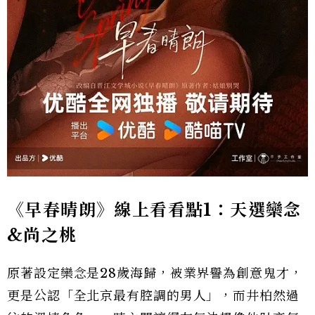
《早春晴朗》線上看看點1：天選欒念
&尚之桃
原著設定欒念是28歲海歸，被業界譽為創意鬼才，
更是公認「全北京最有腔調的男人」，而井柏然過