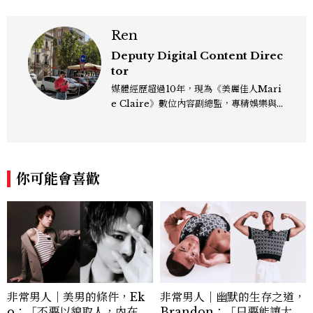
Ren
Deputy Digital Content Direc
tor
媒體經歷超過10年，現為《美麗佳人Mari
e Claire》數位內容副總監，專精娛樂與
生活風格領域，處理國內外名人消息、頒獎
典禮與大型內容企劃。 ren_chen@mct
w.com.tw
你可能會喜歡
非常男人｜美男的條件，Ek
非常男人｜幽默的生存之道，
o：「不要以貌取人，內在與
Brandon：「只要能讓大家