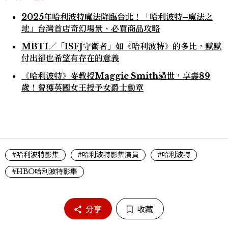
2025年哈利波特魔法降臨台北！「哈利波特–魔法之
地」台灣首店奇幻場景、必買商品攻略
MBTI／「ISFJ守衛者」如《哈利波特》的多比，默默
付出卻也希望有存在的意義
《哈利波特》麥教授Maggie Smith過世，享壽89
歲！曾獲英國女王授予女爵士勳章
#哈利波特影集
#哈利波特影集演員
#哈利波特
#HBO哈利波特影集
分享
收藏