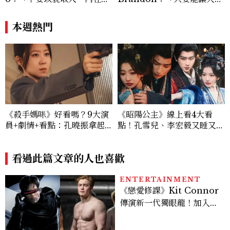
外在同樣重要。」
笑，我們就有機會玩在一起，
讓敵人成為朋友。」
本週熱門
《殺手媽咪》好看嗎？9大演
《昭陽公主》線上看4大看
員+劇情+看點：孔曉振拿起
點！孔雪兒、李宏毅又睡又鬥
槍真的殺瘋了！鄭準元是...美
趕進度，清冷狀元告上荒淫公
男？原作粉絲直呼失望
主
看過此篇文章的人也喜歡
ENTERTAINMENT
《戀愛修課》Kit Connor
傳演新一代獨眼龍！加入新
版《X戰警》，可望搭檔
Sadie Sink