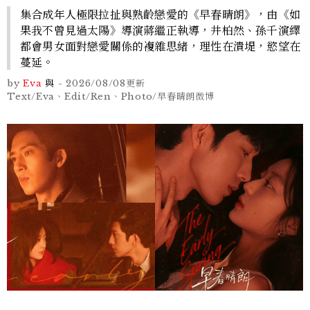
集合成年人極限拉扯與熟齡戀愛的《早春晴朗》，由《如
果我不曾見過太陽》導演蔣繼正執導，井柏然、孫千演繹
都會男女面對戀愛關係的複雜思緒，理性在潰堤，慾望在
蔓延。
by
Eva
與
-
2026/08/08
更新
Text/Eva、Edit/Ren、Photo/早春晴朗微博