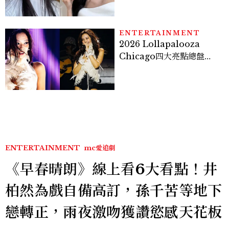
個日常習慣養出牛奶肌
ENTERTAINMENT
2026 Lollapalooza
Chicago四大亮點總盤
點， JENNIE、 CORTIS
登台，K-POP擄獲全球！
ENTERTAINMENT
mc愛追劇
《早春晴朗》線上看6大看點！井
柏然為戲自備高訂，孫千苦等地下
戀轉正，雨夜激吻獲讚慾感天花板