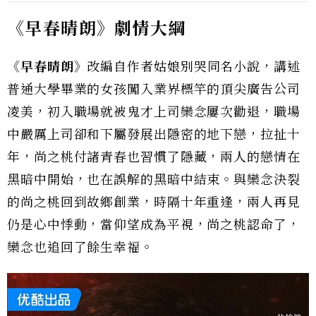
《早春晴朗》劇情大綱
《早春晴朗》
改編自作者姑娘別哭同名小說，講述
普通大學畢業的女孩闖入業界標竿的頂尖廣告公司
凌美，初入職場就被鬼才上司欒念屢次勸退，職場
中嚴厲上司卻和下屬發展出隱密的地下戀，拉扯十
年，尚之桃付諸青春也習慣了隱藏，兩人的戀情在
黑暗中開始，也在誤解的黑暗中結束。與欒念決裂
的尚之桃回到故鄉創業，時隔十年重逢，兩人再見
仍是心中悸動，當仰望成為平視，尚之桃認命了，
欒念也追回了餘生幸福。