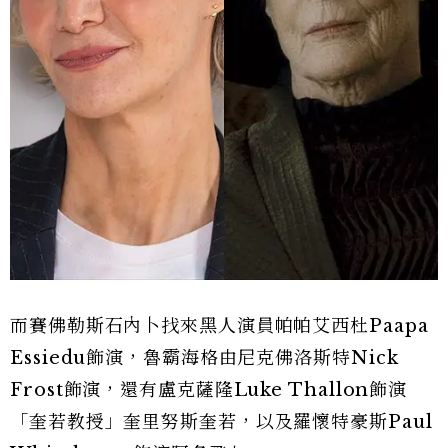
而賽佛勒斯石內卜找來黑人演員帕帕艾西杜Paapa
Essiedu飾演，魯霸海格由尼克佛洛斯特Nick
Frost飾演，還有盧克薩隆Luke Thallon飾演
「奎若教授」奎里努斯奎若，以及羅懷特豪斯Paul