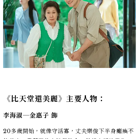
《比天堂還美麗》主要人物：
李海淑─金惠子
飾
20多歲開始，就像守活寡，丈夫樂俊下半身癱瘓不