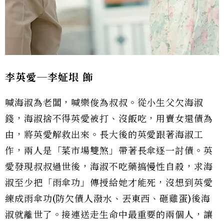
李英愛─李姃垠
飾
喊海淑為老闆，喊樂俊為叔叔。從小生父欠海淑
錢，海淑捨不得英愛被打、沒飯吃，用賣女還債為
由，將英愛解救出來。長大後的英愛跟著海淑工
作，兩人是「菜市場雙煞」帶著長傘逐一討債。英
愛發現叔叔過世後，海淑不吃藥搞慢性自殺，求海
淑至少把「雨傘功」傳授給她才能死，沒想到英愛
練成雨傘功(防欠債人潑水、丟東西、砸雞蛋)後海
淑就離世了。接連送走生命中最重要的兩個人，讓