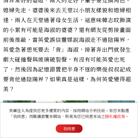
情非常好的婆媳，兩人約定好下輩子要互換角色。
媳婦先走，婆婆後來去天堂以小朋友樣貌和媳婦相
逢，兩人在天堂過著母女生活，這意味韓志旼飾演
的小絮有可能是海淑的婆婆？還有網友從剪接畫面
前後推敲，當英愛誤信靈媒說海淑走不過陰陽界，
英愛急著想死要去「背」海淑，接著奔出門就發生
劇大碰撞聲與玻璃破裂聲，有沒有可能英愛也死
了，然後因為記憶錯置把半身不遂的樂俊叔叔記成
要背他過陰陽界？如果真是這樣，為何英愛變得超
美？
美麗佳人為提供您更多優質的內容，採用網站分析技術。若您未點選
「我同意」而繼續瀏覽本網站，則視為您已同意本站之
隱私權政策
。
我同意