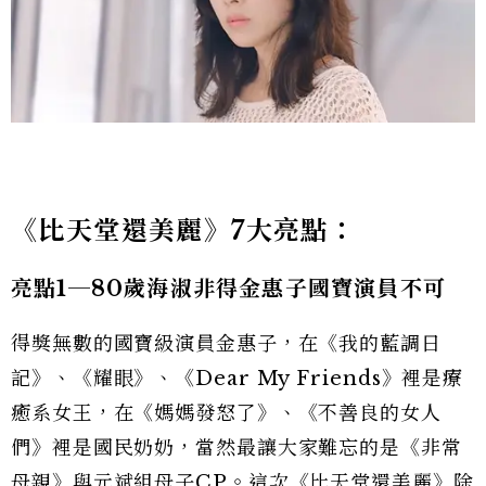
《比天堂還美麗》7
大亮點：
亮點1
─80
歲海淑非得金惠子國寶演員不可
得獎無數的國寶級演員金惠子，在《我的藍調日
記》、《耀眼》、《Dear My Friends》裡是療
癒系女王，在《媽媽發怒了》、《不善良的女人
們》裡是國民奶奶，當然最讓大家難忘的是《非常
母親》與元斌組母子CP。這次《比天堂還美麗》除