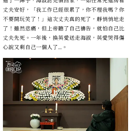
過了一陣子，海淑討完債回家，一如往常先進房看
丈夫安好，「我工作已經很累了，你不理我嗎？你
不要開玩笑了！」這次丈夫真的死了，靜悄悄地走
了！雖然悲痛，但上帝聽了自己禱告，就怕自己比
丈夫先死。一年後，換英愛送走海淑，英愛哭得傷
心說又剩自己一個人了…。