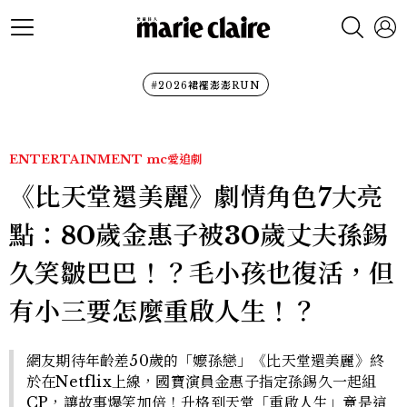
#2026裙襬澎澎RUN
ENTERTAINMENT
mc愛追劇
《比天堂還美麗》劇情角色7大亮
點：80歲金惠子被30歲丈夫孫錫
久笑皺巴巴！？毛小孩也復活，但
有小三要怎麼重啟人生！？
網友期待年齡差50歲的「嬤孫戀」《比天堂還美麗》終
於在Netflix上線，國寶演員金惠子指定孫錫久一起組
CP，讓故事爆笑加倍！升格到天堂「重啟人生」竟是這