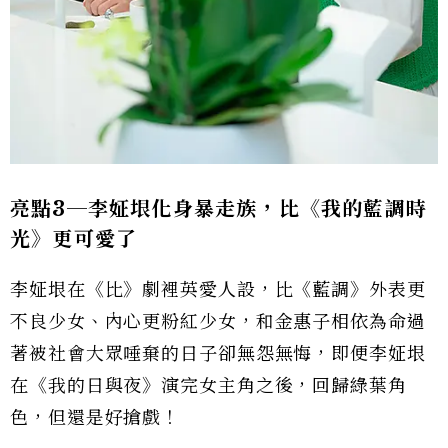
亮點3
─李姃垠化身暴走族，比《我的藍調時
光》更可愛了
李姃垠在《比》劇裡英愛人設，比《藍調》外表更
不良少女、內心更粉紅少女，和金惠子相依為命過
著被社會大眾唾棄的日子卻無怨無悔，即便李姃垠
在《我的日與夜》演完女主角之後，回歸綠葉角
色，但還是好搶戲！