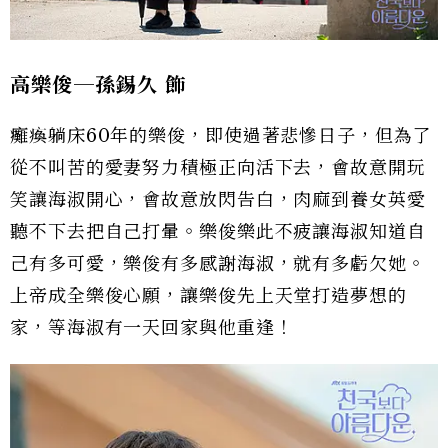
高樂俊─孫錫久
飾
癱瘓躺床60年的樂俊，即使過著悲慘日子，但為了
從不叫苦的愛妻努力積極正向活下去，會故意開玩
笑讓海淑開心，會故意放閃告白，肉麻到養女英愛
聽不下去把自己打暈。樂俊樂此不疲讓海淑知道自
己有多可愛，樂俊有多感謝海淑，就有多虧欠她。
上帝成全樂俊心願，讓樂俊先上天堂打造夢想的
家，等海淑有一天回家與他重逢！