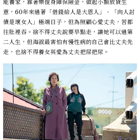
能養家，靠著樂俊身障保險金，做起小額放貸生
意，60年來過著「借錢給人是大恩人」、「向人討
債是壞女人」極端日子，但為照顧心愛丈夫，苦都
往肚裡吞。捨不得丈夫說要早點走，讓她可以過第
二人生，但海淑最害怕有慢性病的自己會比丈夫先
走，也捨不得養女英愛為丈夫把屎把尿。