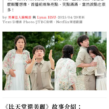
麼顛覆想像，首播前兩集亮點、笑點滿滿，當然淚點也很
多！
by
美麗佳人編輯部
與
Lynn HSU
-
2025/04/29
更新
Text/D槽香 Photo/JTBC官網、Netflix頻道截圖
《比天堂還美麗》故事介紹：