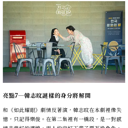
亮點7
─韓志旼謎樣的身分將解開
和《如此耀眼》劇情反著演，韓志旼在本劇裡像失
憶，只記得樂俊。在第二集裡有一橋段，是一對感