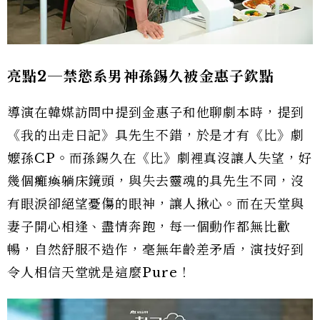
亮點2
─禁慾系男神孫錫久被金惠子欽點
導演在韓媒訪問中提到金惠子和他聊劇本時，提到
《我的出走日記》具先生不錯，於是才有《比》劇
嬤孫CP。而孫錫久在《比》劇裡真沒讓人失望，好
幾個癱瘓躺床鏡頭，與失去靈魂的具先生不同，沒
有眼淚卻絕望憂傷的眼神，讓人揪心。而在天堂與
妻子開心相逢、盡情奔跑，每一個動作都無比歡
暢，自然舒服不造作，毫無年齡差矛盾，演技好到
令人相信天堂就是這麼Pure！