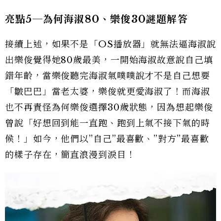
亮點5
─為何海淑80
、樂俊30
謎題解答
接續上述，如果不是「OS播放器」就無法逼海淑說
出樂俊覺得她80歲最美，一開始海淑故意說自己填
錯年齡，當樂俊聽完海淑氣噗噗說才不是自己想要
「皺巴巴」當老太婆，樂俊就更愛海淑了！而海淑
也不再責怪為何樂俊選擇30歲狀態，因為想起樂俊
曾說「好想回到能一直跑、跑到上氣不接下氣的時
候！」如今，他們以”自己”最喜歡、”對方”最喜歡
的樣子存在，簡直浪漫到淚目！