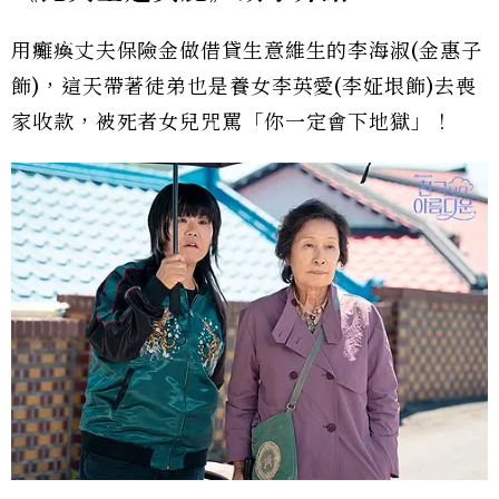
用癱瘓丈夫保險金做借貸生意維生的李海淑(金惠子
飾)，這天帶著徒弟也是養女李英愛(李姃垠飾)去喪
家收款，被死者女兒咒罵「你一定會下地獄」！