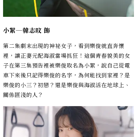
小絮─韓志旼
飾
第二集劇末出現的神祕女子，看到樂俊就直奔懷
裡，讓正妻元配海淑當場抓狂！這個青春貌美的女
子在第三集預告裡被樂俊取名為小絮，說自己從電
車下來後只記得樂俊的名字，為何能找到家裡？是
樂俊的小三？初戀？還是樂俊與海淑活在地球上、
關係匪淺的人？