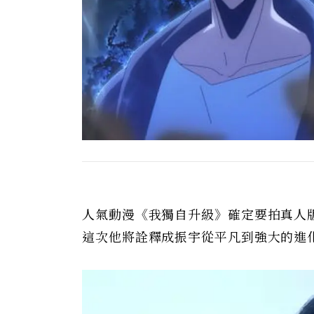
人氣動漫《我獨自升級》確定要拍真人
這次他將詮釋成振宇從平凡到強大的進