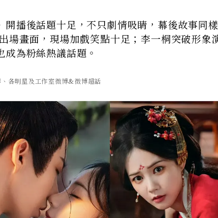
》開播後話題十足，不只劇情吸睛，幕後故事同
」出場畫面，現場加戲笑點十足；李一桐突破形象
也成為粉絲熱議話題。
夢》微博、各明星及工作室微博&微博超話