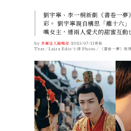
劉宇寧、李一桐新劇《書卷一夢
彩。 劉宇寧親自構思「離十六
嘴女主，連兩人愛犬的甜蜜互動
by
美麗佳人編輯部
-
2025/07/11
更新
Text／Laira Edit/小律 Photo／《書卷一