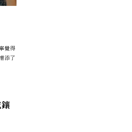
寧覺得
增添了
成鑲