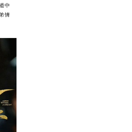
道中
弟情