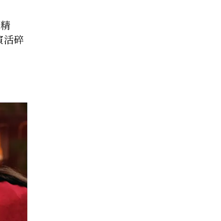
樣精
演活碎