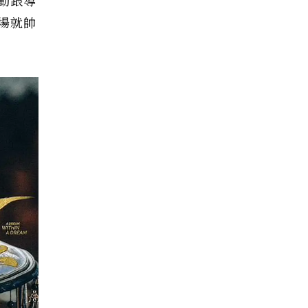
動跟導
場就帥