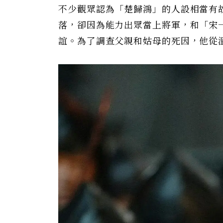
不少觀眾認為「楚歸鴻」的人設相當有
落，卻因為能力出眾當上將軍，和「宋
誼。為了調查父親和姑母的死因，他從