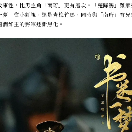
故事性，比男主角「南珩」更有層次。「楚歸鴻」雖家
一夢」從小訂親，還是青梅竹馬，同時與「南珩」有兄
溫潤如玉的將軍逐漸黑化。