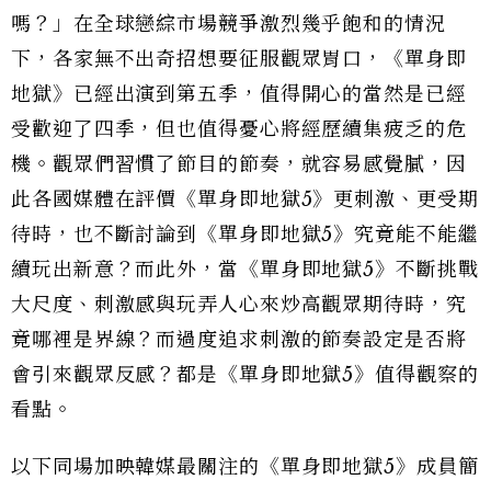
嗎？」在全球戀綜市場競爭激烈幾乎飽和的情況
下，各家無不出奇招想要征服觀眾胃口，《單身即
地獄》已經出演到第五季，值得開心的當然是已經
受歡迎了四季，但也值得憂心將經歷續集疲乏的危
機。觀眾們習慣了節目的節奏，就容易感覺膩，因
此各國媒體在評價《單身即地獄5》更刺激、更受期
待時，也不斷討論到《單身即地獄5》究竟能不能繼
續玩出新意？而此外，當《單身即地獄5》不斷挑戰
大尺度、刺激感與玩弄人心來炒高觀眾期待時，究
竟哪裡是界線？而過度追求刺激的節奏設定是否將
會引來觀眾反感？都是《單身即地獄5》值得觀察的
看點。
以下同場加映韓媒最關注的《單身即地獄5》成員簡