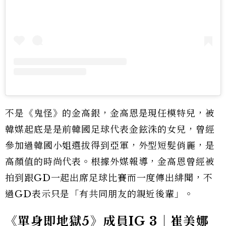
不是《鬼怪》的金高銀，金高恩是現任模特兒，被
韓媒起底是是前韓國足球代表金鉉洙的女兒，曾經
參加過韓國小姐選拔得到亞軍，外型短髮俏麗，是
高顏值的時尚代表。根據外媒報導，金高恩曾經被
拍到跟GD一起出席足球比賽而一度傳出緋聞，不
過GD表示只是「有共同朋友的親近後輩」。
《單身即地獄5》成員IG 3｜崔美娜