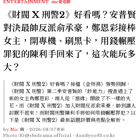
ENTERTAINMENT
mc愛追劇
《財閥 X 刑警2》好看嗎？安普賢
對決最帥反派俞承豪，鄭恩彩接棒
女主，開專機、刷黑卡，用錢輾壓
罪犯的陳利手回來了，這次能玩多
大？
《財閥 X 刑警2》好看嗎？接檔《金特務》強勢回歸，
《財閥 X 刑警》第二季安普賢的「鈔能力」搜查遇上了
新的女主角鄭恩彩，兩人從「惡緣」開啟了不一樣的火
花。而《財閥 X 刑警2》加入財閥反派俞承豪，帥到讓人
討厭不起來！而財閥刑警陳利手將如何用錢輾壓罪犯？以
下是《財閥 X 刑警2》最新話題評價與亮點全解析。
by
Nic
與
-
2026/08/07
更新
Photo/IG@sbsdrama.official、dandyoo93.co.kr