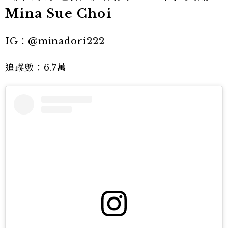
Mina Sue Choi
IG：@minadori222
追蹤數：6.7萬