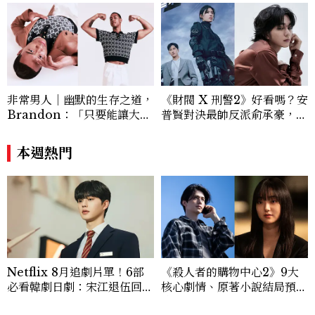
非常男人｜幽默的生存之道，
《財閥 X 刑警2》好看嗎？安
Brandon：「只要能讓大家
普賢對決最帥反派俞承豪，鄭
笑，我們就有機會玩在一起，
恩彩接棒女主，開專機、刷黑
讓敵人成為朋友。」
卡，用錢輾壓罪犯的陳利手回
本週熱門
來了，這次能玩多大？
Netflix 8月追劇片單！6部
《殺人者的購物中心2》9大
必看韓劇日劇：宋江退伍回歸
核心劇情、原著小說結局預測
《四手聯彈，兩首奏鳴曲》、
公開：鄭進灣偽死亡原因？鄭