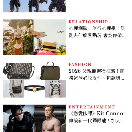
變敏感，雙子人際吸引力爆
棚
RELATIONSHIP
心理測驗｜旅行心理學！測
測去什麼景點玩 會為你帶來
好運
FASHION
2026 父親節禮物推薦！商
務爸爸必收皮件、包款與鞋
履一次看
ENTERTAINMENT
《戀愛修課》Kit Connor
傳演新一代獨眼龍！加入新
版《X戰警》，可望搭檔