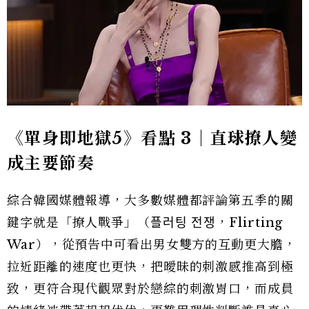
《單身即地獄5》看點 3｜直球撩人變
成主要節奏
綜合韓國媒體報導，大多數媒體都評論第五季的關
鍵字就是「撩人戰爭」（플러팅 전쟁，Flirting
War），從預告中可看出男女雙方的互動更大膽，
拉近距離的速度也更快，把曖昧的刺激感推高到極
致，更符合現代觀眾對於戀綜的刺激胃口，而成員