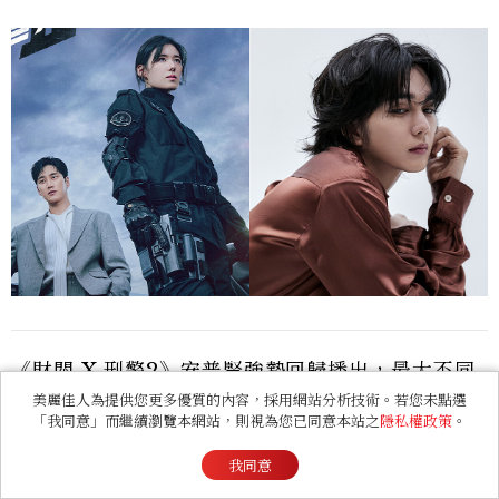
《財閥 X 刑警2》安普賢強勢回歸播出，最大不同
美麗佳人為提供您更多優質的內容，採用網站分析技術。若您未點選
點或許就是女主角換成了鄭恩彩成為話題焦點。此
「我同意」而繼續瀏覽本網站，則視為您已同意本站之
隱私權政策
。
外，陳利手財力與規模更升級外，演員陣容還加入
我同意
了財力能與安普賢匹敵的俞承豪作為關鍵性的反