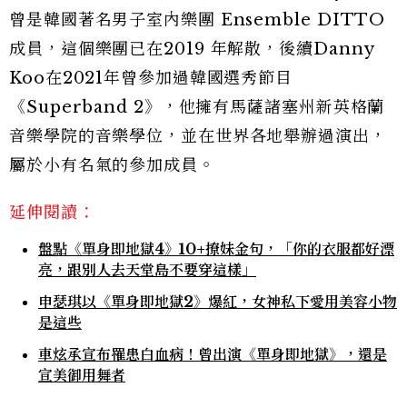
曾是韓國著名男子室內樂團 Ensemble DITTO
成員，這個樂團已在2019 年解散，後續Danny
Koo在2021年曾參加過韓國選秀節目
《Superband 2》，他擁有馬薩諸塞州新英格蘭
音樂學院的音樂學位，並在世界各地舉辦過演出，
屬於小有名氣的參加成員。
延伸閱讀：
盤點《單身即地獄4》10+撩妹金句，「你的衣服都好漂
亮，跟別人去天堂島不要穿這樣」
申瑟琪以《單身即地獄2》爆紅，女神私下愛用美容小物
是這些
車炫承宣布罹患白血病！曾出演《單身即地獄》，還是
宣美御用舞者