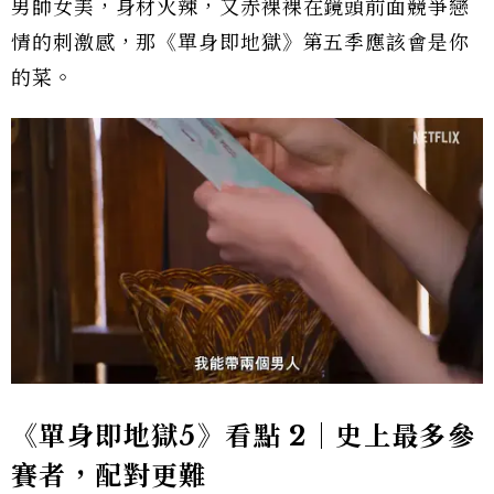
男帥女美，身材火辣，又赤裸裸在鏡頭前面競爭戀
情的刺激感，那《單身即地獄》第五季應該會是你
的菜。
《單身即地獄5》看點 2｜史上最多參
賽者，配對更難