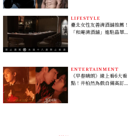
Sadie Sink
LIFESTYLE
臺北女性友善清酒舖推薦！
「和庵清酒舖」進駐晶華酒
店：首創五行心情選酒、單
杯180元起輕鬆微醺
ENTERTAINMENT
《早春晴朗》線上看6大看
點！井柏然為戲自備高訂，
孫千苦等地下戀轉正，雨夜
激吻獲讚慾感天花板