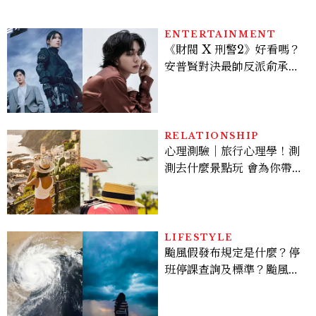
ENTERTAINMENT
《財閥 X 刑警2》好看嗎？
安普賢對決最帥反派俞承
豪，鄭恩彩接棒女主，開專
機、刷黑卡，用錢輾壓罪犯
的陳利手回來了，這次能玩
多大？
RELATIONSHIP
心理測驗｜旅行心理學！測
測去什麼景點玩 會為你帶來
好運
LIFESTYLE
颱風假發布規定是什麼？停
班停課查詢及標準？颱風假
有薪水嗎、可否拒絕上班？