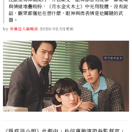
與情緒堆疊吸粉，《月水金火木土》中光用肢體，沒有說
話，觀眾都懂他在想什麼，眼神與微表情是他關鍵的武
器。
by
美麗佳人編輯部
-
2026/02/02
更新
《臥底洪小姐》此劇中，朴信惠飾演證券監督官，