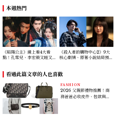
本週熱門
《昭陽公主》線上看4大看
《殺人者的購物中心2》9大
點！孔雪兒、李宏毅又睡又鬥
核心劇情、原著小說結局預測
趕進度，清冷狀元告上荒淫公
公開：鄭進灣偽死亡原因？鄭
主
智安黑化、「這角色」驚傳叛
看過此篇文章的人也喜歡
變
FASHION
2026 父親節禮物推薦！商
務爸爸必收皮件、包款與鞋
履一次看