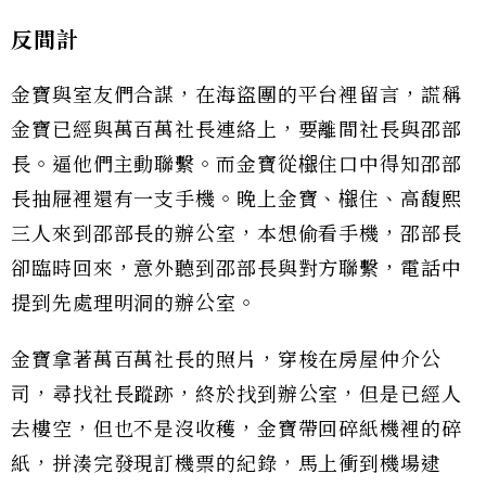
反間計
金寶與室友們合謀，在海盜團的平台裡留言，謊稱
金寶已經與萬百萬社長連絡上，要離間社長與邵部
長。逼他們主動聯繫。而金寶從檭住口中得知邵部
長抽屜裡還有一支手機。晚上金寶、檭住、高馥熙
三人來到邵部長的辦公室，本想偷看手機，邵部長
卻臨時回來，意外聽到邵部長與對方聯繫，電話中
提到先處理明洞的辦公室。
金寶拿著萬百萬社長的照片，穿梭在房屋仲介公
司，尋找社長蹤跡，終於找到辦公室，但是已經人
去樓空，但也不是沒收穫，金寶帶回碎紙機裡的碎
紙，拼湊完發現訂機票的紀錄，馬上衝到機場逮