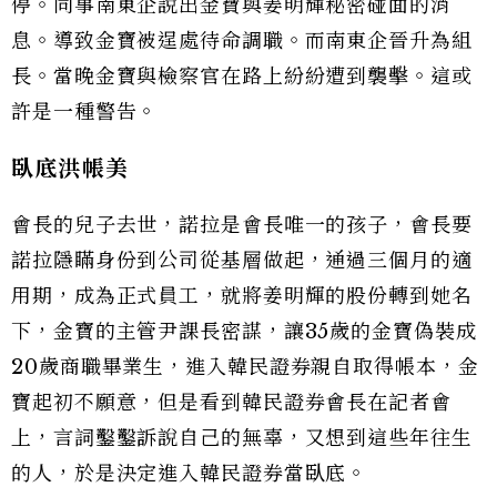
停。同事南東企說出金寶與姜明輝秘密碰面的消
息。導致金寶被逞處待命調職。而南東企晉升為組
長。當晚金寶與檢察官在路上紛紛遭到襲擊。這或
許是一種警告。
臥底洪帳美
會長的兒子去世，諾拉是會長唯一的孩子，會長要
諾拉隱瞞身份到公司從基層做起，通過三個月的適
用期，成為正式員工，就將姜明輝的股份轉到她名
下，金寶的主管尹課長密謀，讓35歲的金寶偽裝成
20歲商職畢業生，進入韓民證券親自取得帳本，金
寶起初不願意，但是看到韓民證券會長在記者會
上，言詞鑿鑿訴說自己的無辜，又想到這些年往生
的人，於是決定進入韓民證券當臥底。