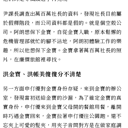
尹課長調查出萬百萬社長的資料，發現社長目前屬
於假釋階段，而公司資料都是假的。就是個空殼公
司。阿朗想保下金寶，自從金寶入職，原本鬆懈的
危機管理部就忙的腳不沾地，阿朗初體驗工作的樂
趣，所以他想保下金寶。金寶拿著萬百萬社長的照
片，在廉價旅館裡尋找。
洪金寶、洪帳美傻傻分不清楚
另一方面申仃優對金寶身份存疑，來到金寶的辦公
室，發現當初送給金寶的沙漏，為了確定金寶的真
實身份，申仃優來到金寶父母開的餐館用餐，離開
時巧遇金寶回來，金寶拉著申仃優往公園跑。還不
忘夾上可愛的髮夾，用夾子音問對方是在做家庭調