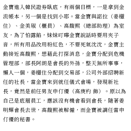
金寶進入韓民證券臥底，有兩個目標，一是拿到金
流帳本，另一個是找到小耶。當金寶與諾拉（姜檭
住）、金美琡（櫃員）、高馥熙（總部助理）為室
友，為了怕露餡，妹妹叮嚀金寶說話時要用夾子
音，所有用品改用粉紅色，不要死氣沈沈，金寶主
動接近高馥熙，想藉此打探消息，金寶分配到危機
管理部，部長阿朗是會長的外孫，整天無所事事，
懶人一個，姜檭住分配到交易部，公司外部招聘新
任的社長，當金寶來到就任儀式會場，發現新社
長，竟然是前任男友申仃優（高庚杓 飾）。原以為
自己是底層員工，應該沒有機會看到會長，隨著姜
明輝會長去世，高馥熙被解僱，而金寶被調任當申
仃優的秘書。