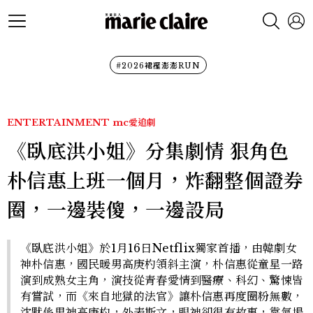
#2026裙襬澎澎RUN
ENTERTAINMENT
mc愛追劇
《臥底洪小姐》分集劇情 狠角色
朴信惠上班一個月，炸翻整個證券
圈，一邊裝傻，一邊設局
《臥底洪小姐》於1月16日Netflix獨家首播，由韓劇女
神朴信惠，國民暖男高庚杓領斜主演，朴信惠從童星一路
演到成熟女主角，演技從青春愛情到醫療、科幻、驚悚皆
有嘗試，而《來自地獄的法官》讓朴信惠再度圈粉無數，
沈默係男神高庚杓，外表斯文，眼神卻很有故事，靠氣場