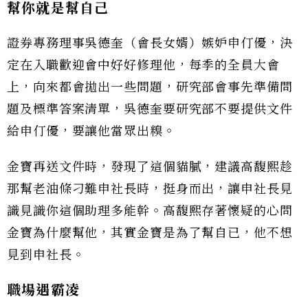
幫你就是幫自己
證券專務理事吳德奎（會長女婿）嫉妒申仃優，決
定在入職歡迎會中好好修理他，每季的全員大會
上，向來都會拋出一些問題，研究部會事先準備問
題及標準答案清單，吳德奎要研究部不要提供文件
給申仃優，要讓他當眾出糗。
金寶再送文件時，發現了這個貓膩，建議高馥熙趁
那幫老油條刁難申社長時，挺身而出，讓申社長見
識見識你這個助理多能幹。高馥熙存著懷疑的心問
金寶為什麼幫他，其實金寶是為了幫自已，他不想
見到申社長。
職場遇霸凌