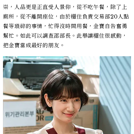
崇，人品更是正直受人景仰，從不吃午餐，除了上
廁所，從不離開座位，由於檭住負責交易部20人點
餐等瑣碎的事情，忙得沒時間用餐，金寶自告奮勇
幫忙。如此可以調查邵部長。此舉讓檭住很感動，
把金寶當成最好的朋友。