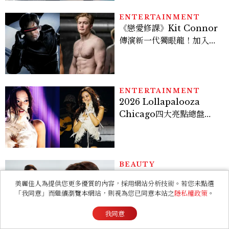
ENTERTAINMENT
《戀愛修課》Kit Connor
傳演新一代獨眼龍！加入新
版《X戰警》，可望搭檔
Sadie Sink
ENTERTAINMENT
2026 Lollapalooza
Chicago四大亮點總盤
點， JENNIE、 CORTIS
登台，K-POP擄獲全球！
BEAUTY
讓池昌旭訂情多年的
美麗佳人為提供您更多優質的內容，採用網站分析技術。若您未點選
Bello.U到底有何魅力！揭
「我同意」而繼續瀏覽本網站，則視為您已同意本站之
隱私權政策
。
密男神發光乳霜～「肽光透
亮緊緻霜」如何打造日不落
我同意
的透亮肌，熬夜拍戲不顯疲