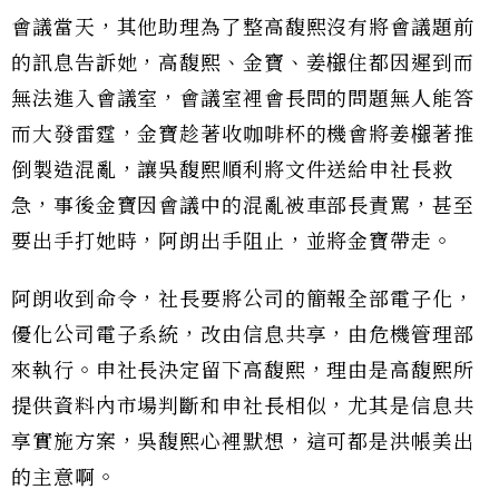
會議當天，其他助理為了整高馥熙沒有將會議題前
的訊息告訴她，高馥熙、金寶、姜檭住都因遲到而
無法進入會議室，會議室裡會長問的問題無人能答
而大發雷霆，金寶趁著收咖啡杯的機會將姜檭著推
倒製造混亂，讓吳馥熙順利將文件送給申社長救
急，事後金寶因會議中的混亂被車部長責罵，甚至
要出手打她時，阿朗出手阻止，並將金寶帶走。
阿朗收到命令，社長要將公司的簡報全部電子化，
優化公司電子系統，改由信息共享，由危機管理部
來執行。申社長決定留下高馥熙，理由是高馥熙所
提供資料內市場判斷和申社長相似，尤其是信息共
享實施方案，吳馥熙心裡默想，這可都是洪帳美出
的主意啊。