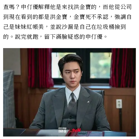
查嗎？申仃優解釋他是來找洪金寶的，而他從公司
到現在看到的都是洪金寶，金寶死不承認，強調自
己是妹妹紅帳美，並說沙漏是自己在垃圾桶撿到
的。說完就跑，留下滿臉疑惑的申仃優。