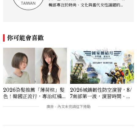
輯部專注於時尚、文化與當代女性議題的深
度呈現，致力打造兼具風格與觀點的內容敘
事。 團隊擅長核心議題企劃、內容策展與
跨平台整合，長期關注國際時代脈動與社會
趨勢，從文化觀察出發，挖掘具有啟發性的
你可能會喜歡
女性故事與價值觀；同時以細膩的美學語言
與敘事張力，轉化為兼具視覺風格與思想深
度的內容。 《Marie Claire》始終以敏銳
視角與編輯直覺，引領讀者探索女性多元面
貌與生活品味風格的無限可能。
2026染髮推薦「薄荷棕」髮
2026城鎮韌性防空演習，8/
色！韓國正流行，專治紅橘
7南部第一波，演習時間、可
感，不漂也能染出高級透明感
以出門嗎？罰款懶人包