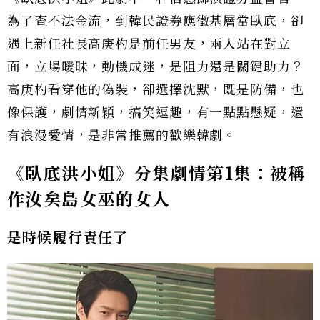
為了查不法金流，到韓民證券應徵基層當臥底，卻
遇上新任社長高庚杓是前任男友，兩人站在對立
面，立場曖昧，動機成迷，是阻力還是關鍵助力？
高庚杓看穿他的偽裝，卻選擇沈默，既是防備，也
像保護，劇情新穎，搞笑逗趣，有一點點懸疑，還
有浪漫愛情，是非常推薦的歡樂韓劇。
《臥底洪小姐》分集劇情第
1
集：被稱
作汝
矣
島女巫的女人
是時候履行責任了