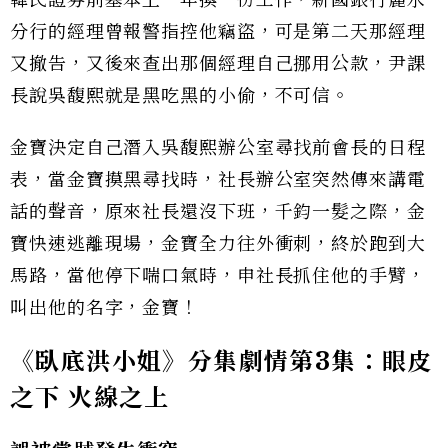
韓民證券前基本上一年換一份工作，新國銀行麗水
分行的經理曾報警指控他竊盜，可是第二天那經理
又撤告，又後來查出那個經理自己挪用公款，尹課
長說吳馥熙就是黑吃黑的小偷，不可信。
金寶決定自己潛入吳馥熙辦公室尋找前會長的日程
表，當金寶摸黑尋找時，社長辦公室突然傳來講電
話的聲音，原來社長還沒下班，千鈞一髮之際，金
寶快速逃離現場，金寶全力往外衝刺，終於跑到大
馬路，當他停下喘口氣時，申社長抓住他的手臂，
叫出他的名字，金寶！
《臥底洪小姐》分集劇情第
3
集：眼皮
之下
火線之上