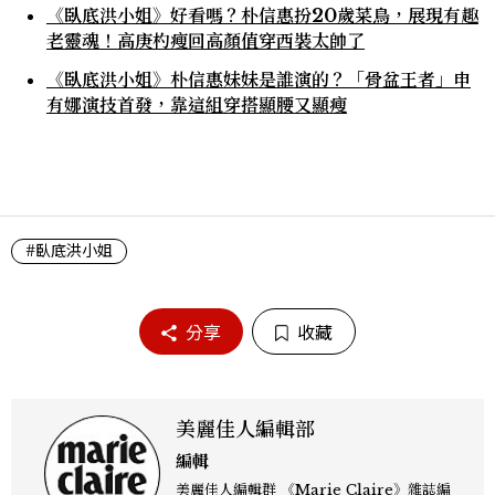
《臥底洪小姐》好看嗎？朴信惠扮20歲菜鳥，展現有趣
老靈魂！高庚杓瘦回高顏值穿西裝太帥了
《臥底洪小姐》朴信惠妹妹是誰演的？「骨盆王者」申
有娜演技首發，靠這組穿搭顯腰又顯瘦
#臥底洪小姐
分享
收藏
美麗佳人編輯部
編輯
美麗佳人編輯群 《Marie Claire》雜誌編