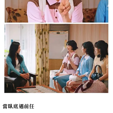
當臥底遇前任