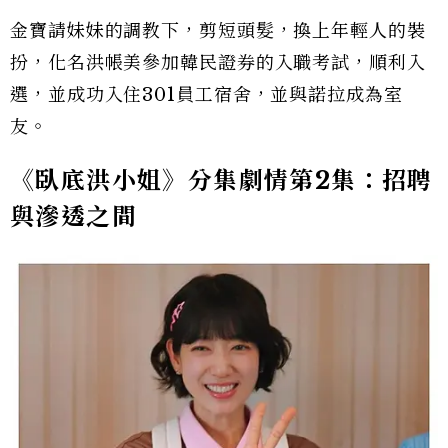
金寶請妹妹的調教下，剪短頭髮，換上年輕人的裝
扮，化名洪帳美參加韓民證券的入職考試，順利入
選，並成功入住301員工宿舍，並與諾拉成為室
友。
《臥底洪小姐》分集劇情第
2
集：招聘
與滲透之間