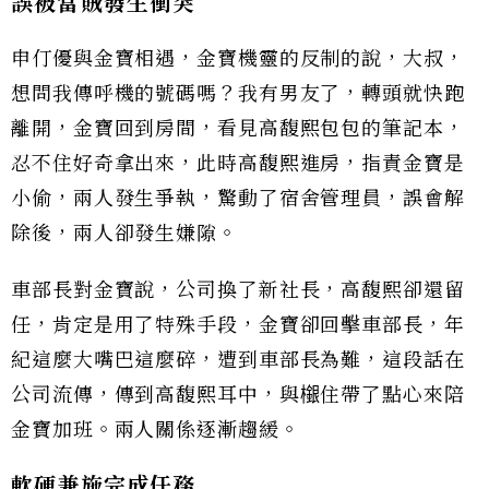
誤被當賊發生衝突
申仃優與金寶相遇，金寶機靈的反制的說，大叔，
想問我傳呼機的號碼嗎？我有男友了，轉頭就快跑
離開，金寶回到房間，看見高馥熙包包的筆記本，
忍不住好奇拿出來，此時高馥熙進房，指責金寶是
小偷，兩人發生爭執，驚動了宿舍管理員，誤會解
除後，兩人卻發生嫌隙。
車部長對金寶說，公司換了新社長，高馥熙卻還留
任，肯定是用了特殊手段，金寶卻回擊車部長，年
紀這麼大嘴巴這麼碎，遭到車部長為難，這段話在
公司流傳，傳到高馥熙耳中，與檭住帶了點心來陪
金寶加班。兩人關係逐漸趨緩。
軟硬兼施完成任務