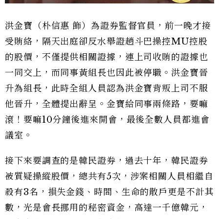
洪金寶（朴信惠 飾）為證券監督官員，前一晚才接
受賄絡，隔天出庭卻反水舉證趙斗巴操控MU控股
的股價，不僅提供相關證據，連上司收賄的證據也
一同交上，而同事黃組長也因此被停職。洪金寶晉
升為組長，此時全組人員認為洪金寶背叛上司不服
他晉升，全體提出辭呈。金寶給同事兩條路，要嘛
滾！要嘛10分鐘後進來開會，最後全數人員都進會
議室。
接下來要調查的是韓民證券，過去十年，韓民證券
被質疑操縱股價，總共有5次，涉案相關人員相繼自
殺有3名，損失金錢、時間、生命的散戶更是不計其
數，光是會長挪用的秘密資金，高達一千億韓元，