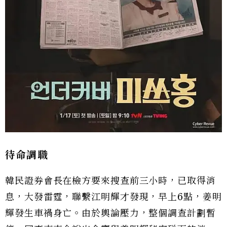
待命調職
韓民證券會長在檢方要來搜查前三小時，已取得消
息，大發雷霆，聯繫江明輝才發現，早上6點，姜明
輝發生車禍身亡。由於輿論壓力，整個調查計劃暫