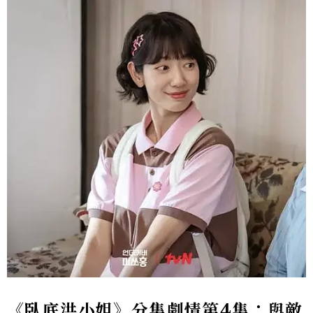
《臥底洪小姐》分集劇情第
4
集：與敵