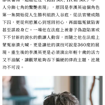
卻被譽為「超越他在《Kill Me, Heal Me》中一
人分飾七角的驚艷表現」，原因是李漢英這個角色
第一集開始從人生勝利組跌入谷底，從法官變成階
下囚，更從利慾薰心到返回初心，再面臨冤獄陷害
甚至謀殺身亡。一場他在法庭上被妻子偽證陷害或
下不甘新的淚水的戲讓人動容，而隨之他在法庭上
蒙冤崩潰大喊，更是讓他的演技可說是360度的展
現。重生後的李漢英更是必須演出年輕十歲的活力
又不油膩，讓觀眾能夠吞下偏硬的律政主題，池晟
功不可沒。