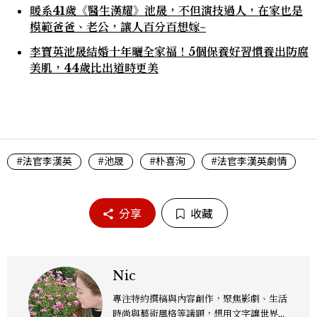
暖系41歲《醫生漢耀》池晟，不但演技過人，在家也是
模範爸爸、老公，讓人百分百想嫁~
李寶英池晟結婚十年曬全家福！5個保養好習慣養出防腐
美肌，44歲比出道時更美
#法官李漢英
#池晟
#朴喜洵
#法官李漢英劇情
分享
收藏
Nic
專注特約撰稿與內容創作，聚焦影劇、生活
時尚與藝術風格等議題，想用文字讓世界溫