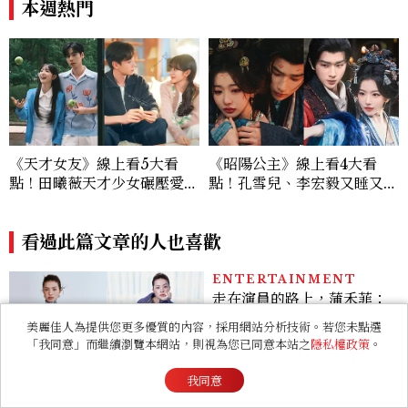
本週熱門
《天才女友》線上看5大看
《昭陽公主》線上看4大看
點！田曦薇天才少女碾壓愛因
點！孔雪兒、李宏毅又睡又鬥
斯坦？胡一天再現《小美好》
趕進度，清冷狀元告上荒淫公
校園男神
主
看過此篇文章的人也喜歡
ENTERTAINMENT
走在演員的路上，蒲禾菲：
「一次次的失敗都是必經過
美麗佳人為提供您更多優質的內容，採用網站分析技術。若您未點選
程，必須要經過那些練習，
「我同意」而繼續瀏覽本網站，則視為您已同意本站之
隱私權政策
。
才能做得好。」
我同意