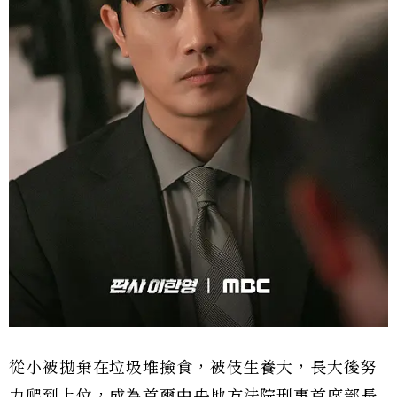
從小被拋棄在垃圾堆撿食，被伎生養大，長大後努
力爬到上位，成為首爾中央地方法院刑事首席部長