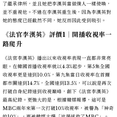
了繼承律所，並且她把李漢英當做僕人一樣使喚，
並不重視他。不過在李漢英重生後，因為李漢英對
她的態度已經截然不同，她反而因此受到吸引。
《法官李漢英》評價1｜開播收視率一
路爬升
《法官李漢英》播出以來收視率表現一直都非常亮
眼。在韓國首播收視率就以4.3%起步，第5集全國
收視率更是達到10.0%，第九集當日收視率在首爾
都市圈達到14.7%，全國達到13.5%，可以說是再次
打破自身紀錄達到收視巔峰，創下《法官李漢英》
最高紀錄。更強大的是，根據韓媒報導，這可是
MBC兩年來第一次打破10%收視率，被譽為「神奇
的10%」，更被韓媒大爆「池晟拯救了MBC」。