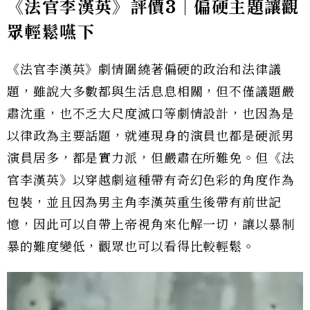
《法官李漢英》評價3｜偏硬主題讓觀
眾輕鬆嚥下
《法官李漢英》劇情圍繞著偏硬的政治和法律議
題，雖說大多數都與生活息息相關，但不僅議題嚴
肅沈重，也不乏大尺度滅口等劇情設計，也因為是
以律政為主要話題，就連現身的演員也都是硬派男
演員居多，都是實力派，但嚴肅在所難免。但《法
官李漢英》以穿越劇這種帶有奇幻色彩的角度作為
包裝，並且因為男主角李漢英重生後帶有前世記
憶，因此可以自帶上帝視角來化解一切，讓以暴制
暴的難度變低，觀眾也可以看得比較輕鬆。