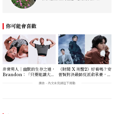
柔，人心輕快。各類聯繫：niehky@gma
il.com
你可能會喜歡
非常男人｜幽默的生存之道，
《財閥 X 刑警2》好看嗎？安
Brandon：「只要能讓大家
普賢對決最帥反派俞承豪，鄭
笑，我們就有機會玩在一起，
恩彩接棒女主，開專機、刷黑
讓敵人成為朋友。」
卡，用錢輾壓罪犯的陳利手回
來了，這次能玩多大？