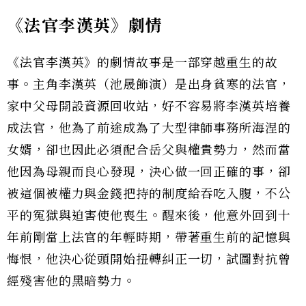
《法官李漢英》劇情
《法官李漢英》的劇情故事是一部穿越重生的故
事。主角李漢英（池晟飾演）是出身貧寒的法官，
家中父母開設資源回收站，好不容易將李漢英培養
成法官，他為了前途成為了大型律師事務所海涅的
女婿，卻也因此必須配合岳父與權貴勢力，然而當
他因為母親而良心發現，決心做一回正確的事，卻
被這個被權力與金錢把持的制度給吞吃入腹，不公
平的冤獄與迫害使他喪生。醒來後，他意外回到十
年前剛當上法官的年輕時期，帶著重生前的記憶與
悔恨，他決心從頭開始扭轉糾正一切，試圖對抗曾
經殘害他的黑暗勢力。