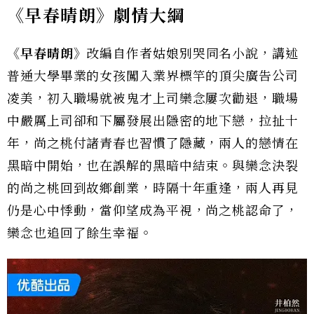
《早春晴朗》劇情大綱
《早春晴朗》
改編自作者姑娘別哭同名小說，講述
普通大學畢業的女孩闖入業界標竿的頂尖廣告公司
凌美，初入職場就被鬼才上司欒念屢次勸退，職場
中嚴厲上司卻和下屬發展出隱密的地下戀，拉扯十
年，尚之桃付諸青春也習慣了隱藏，兩人的戀情在
黑暗中開始，也在誤解的黑暗中結束。與欒念決裂
的尚之桃回到故鄉創業，時隔十年重逢，兩人再見
仍是心中悸動，當仰望成為平視，尚之桃認命了，
欒念也追回了餘生幸福。