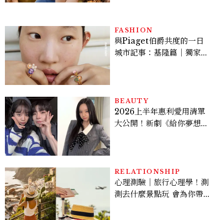
FASHION
與Piaget伯爵共度的一日
城市記事：基隆篇｜獨家影
像故事
BEAUTY
2026上半年惠利愛用清單
大公開！新劇《給你夢想》
美出新高度，10款保養、香
水、護髮同款一次看
RELATIONSHIP
心理測驗｜旅行心理學！測
測去什麼景點玩 會為你帶來
好運