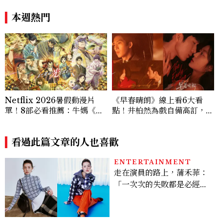
簷下禁忌戀愛天花板」
新緣分
本週熱門
Netflix 2026暑假動漫片
《早春晴朗》線上看6大看
單！8部必看推薦：牛媽《黃
點！井柏然為戲自備高訂，孫
泉使者》、洗版社群《尼古喵
千苦等地下戀轉正，雨夜激吻
喵》等話題新作一次追
獲讚慾感天花板
看過此篇文章的人也喜歡
ENTERTAINMENT
走在演員的路上，蒲禾菲：
「一次次的失敗都是必經過
程，必須要經過那些練習，
才能做得好。」