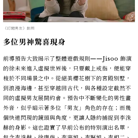
《訂閱男友》劇照
多位男神驚喜現身
前導預告大致揭示了整體遊戲規則——Jisoo 飾演
的徐未來進入虛擬世界後，只要戴上戒指，便能穿
梭於不同場景之中。從絕美櫻花樹下的宮殿別墅，
到浪漫海邊，甚至穿越回古代，與各種設定截然不
同的虛擬男友展開約會。預告中不斷變化的男性畫
外音，似乎暗示著多位「男友」角色的存在；而幾
個快速閃現的鏡頭與角度，更讓人隱約捕捉到李洙
赫的身影。這也證實了早前公布的特別演出名單，
包含李洙赫、徐康俊、李宰旭、李賢旭、李相二、