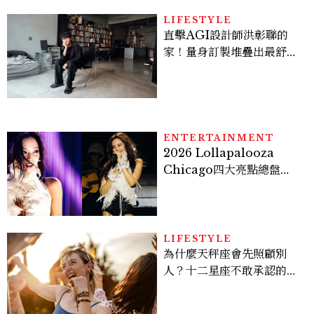
LIFESTYLE
直擊AGI設計師洪彰聯的
家！量身訂製堆疊出最舒適
的生活邏輯：「只要喜歡，
就能找到相處的方式」
ENTERTAINMENT
2026 Lollapalooza
Chicago四大亮點總盤
點， JENNIE、 CORTIS
登台，K-POP擄獲全球！
LIFESTYLE
為什麼天秤座會先照顧別
人？十二星座不敢承認的一
句話，「這星座」嘴上說沒
差，回家之後想很久