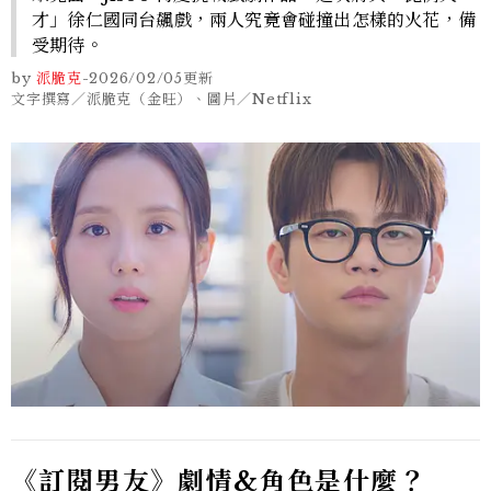
才」徐仁國同台飆戲，兩人究竟會碰撞出怎樣的火花，備
受期待。
by
派脆克
-
2026/02/05
更新
文字撰寫／派脆克（金旺）、圖片／Netflix
《訂閱男友》劇情&角色是什麼？