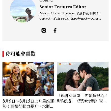
Senior Features Editor
Marie Claire Taiwan 資深採訪編輯 C
ontact：Patreeck_liao@mctw.com.t
w 擅長捕捉當代文化與時尚交會的瞬間，以
敏銳的觀察力與敘事能力，撰寫出兼具深度
與美感的專題內容，長期關注亞洲娛樂、人
物專訪、流行風格與 LGBTQ 多元議題。
曾專訪多位影視與音樂領域的代表人物，擅
長以細膩視角挖掘藝人內在的故事與蛻變。
你可能會喜歡
除了平面編輯，他也涉足影像企劃、封面製
作等，能靈活整合內容與視覺，打造具感染
力的跨平台敘事語言。認為好的內容不僅是
記錄時代，更是溫柔的行動——在每一段訪
談與每一篇文章裡，留下值得反覆回味的
光。
「偽骨科陸劇」虐戀超揪心！
6部必追：《野狗骨頭》宋威
8月9日～8月15日上升星座運
龍、《雙軌》虞書欣演活「屋
勢！巨蟹行動力暴升、水瓶迎