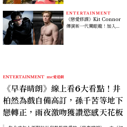
ENTERTAINMENT
《戀愛修課》Kit Connor
傳演新一代獨眼龍！加入新
版《X戰警》，可望搭檔
Sadie Sink
ENTERTAINMENT
mc愛追劇
《早春晴朗》線上看6大看點！井
柏然為戲自備高訂，孫千苦等地下
戀轉正，雨夜激吻獲讚慾感天花板