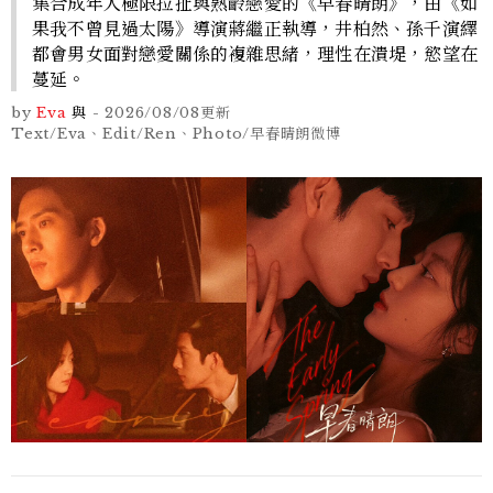
集合成年人極限拉扯與熟齡戀愛的《早春晴朗》，由《如
果我不曾見過太陽》導演蔣繼正執導，井柏然、孫千演繹
都會男女面對戀愛關係的複雜思緒，理性在潰堤，慾望在
蔓延。
by
Eva
與
-
2026/08/08
更新
Text/Eva、Edit/Ren、Photo/早春晴朗微博