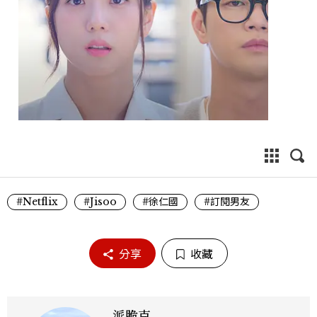
#Netflix
#Jisoo
#徐仁國
#訂閱男友
分享
收藏
派脆克