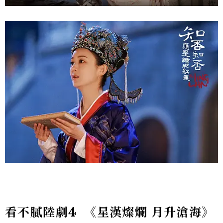
看不膩陸劇4
《星漢燦爛
月升滄海》