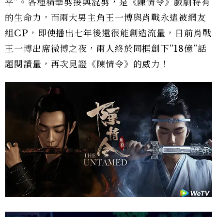
平”。各種精華剪接與混剪，是《陳情令》戲劇特有
的生命力，而兩大男主角王一博與肖戰永遠被網友
組CP，即使播出七年後還很能創造流量，日前肖戰
王一博出席微博之夜，兩人終於同框創下”18億”話
題閱讀量，再次見證《陳情令》的威力！