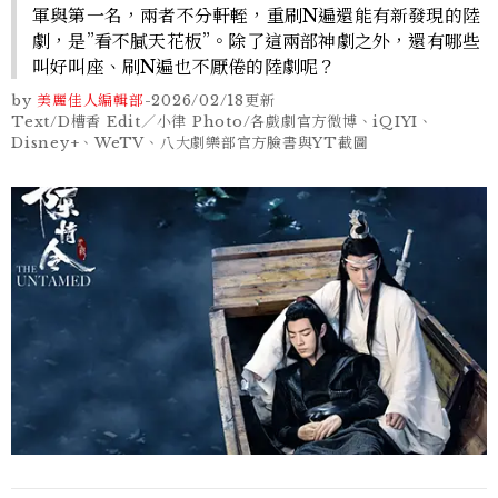
軍與第一名，兩者不分軒輊，重刷N遍還能有新發現的陸
劇，是”看不膩天花板”。除了這兩部神劇之外，還有哪些
叫好叫座、刷N遍也不厭倦的陸劇呢？
by
美麗佳人編輯部
-
2026/02/18
更新
Text/D槽香 Edit／小律 Photo/各戲劇官方微博、iQIYI、
Disney+、WeTV、八大劇樂部官方臉書與YT截圖