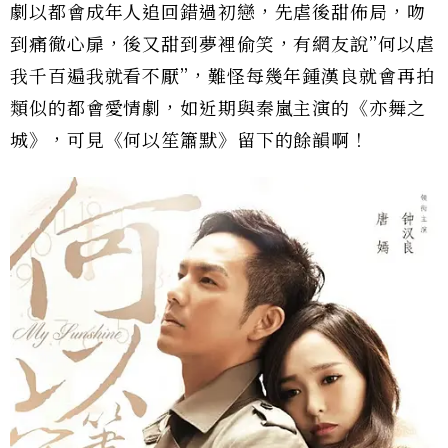
劇以都會成年人追回錯過初戀，先虐後甜佈局，吻
到痛徹心扉，後又甜到夢裡偷笑，有網友說”何以虐
我千百遍我就看不厭”，難怪每幾年鍾漢良就會再拍
類似的都會愛情劇，如近期與秦嵐主演的《亦舞之
城》，可見《何以笙簫默》留下的餘韻啊！