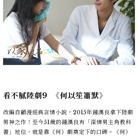
看不膩陸劇9
《何以笙簫默》
改編自顧漫經典言情小說，2015年鍾漢良拿下陸劇
男神之作！至今51歲的鍾漢良有「深情男主角教科
書」地位，就是靠《何》劇奠定下的口碑。《何》