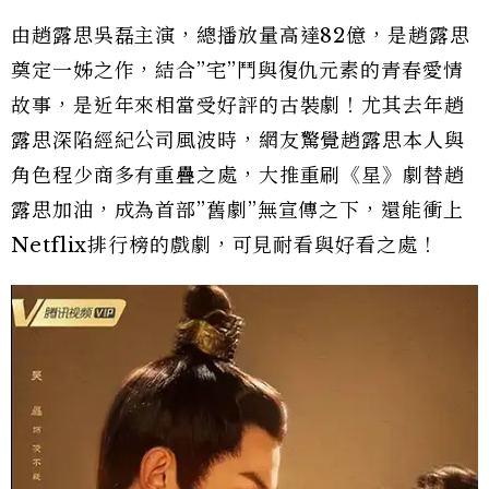
由趙露思吳磊主演，總播放量高達82億，是趙露思
奠定一姊之作，結合”宅”鬥與復仇元素的青春愛情
故事，是近年來相當受好評的古裝劇！尤其去年趙
露思深陷經紀公司風波時，網友驚覺趙露思本人與
角色程少商多有重疊之處，大推重刷《星》劇替趙
露思加油，成為首部”舊劇”無宣傳之下，還能衝上
Netflix排行榜的戲劇，可見耐看與好看之處！