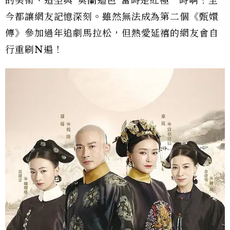
的美術、造型與”莫蘭迪色”當時是紅極一時啊！至
今都讓網友記憶深刻。雖然無法成為第二個《甄嬛
傳》參加過年追劇馬拉松，但熱愛延禧的網友會自
行重刷N遍！