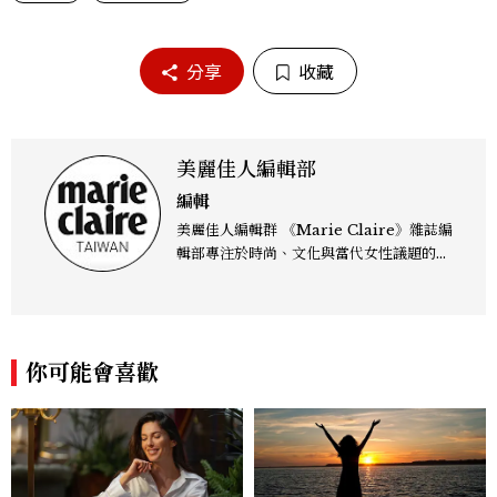
分享
收藏
美麗佳人編輯部
編輯
美麗佳人編輯群 《Marie Claire》雜誌編
輯部專注於時尚、文化與當代女性議題的深
度呈現，致力打造兼具風格與觀點的內容敘
事。 團隊擅長核心議題企劃、內容策展與
跨平台整合，長期關注國際時代脈動與社會
趨勢，從文化觀察出發，挖掘具有啟發性的
你可能會喜歡
女性故事與價值觀；同時以細膩的美學語言
與敘事張力，轉化為兼具視覺風格與思想深
度的內容。 《Marie Claire》始終以敏銳
視角與編輯直覺，引領讀者探索女性多元面
貌與生活品味風格的無限可能。