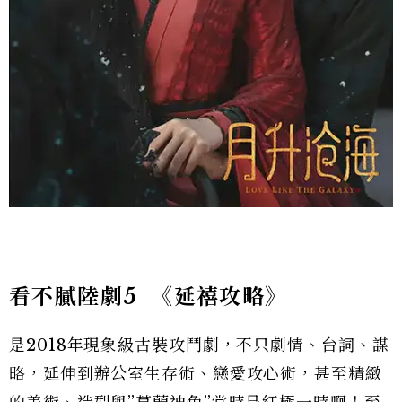
看不膩陸劇5
《延禧攻略》
是2018年現象級古裝攻鬥劇，不只劇情、台詞、謀
略，延伸到辦公室生存術、戀愛攻心術，甚至精緻