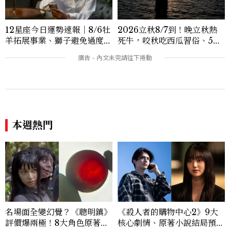
12星座今日運勢速報｜8/6牡
2026立秋8/7到！晚立秋熱
羊拓展事業、獅子避免過度借
死牛，咬秋吃西瓜習俗、5大
貸
禁忌與吉時懶人包
本週熱門
名場面全變幻覺？《聰明鎮》
《殺人者的購物中心2》9大
評價爆兩極！8大角色原著差
核心劇情、原著小說結局預測