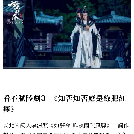
看不膩陸劇3
《知否知否應是綠肥紅
瘦》
以北宋詞人李清照《如夢令 昨夜雨疏風驟》一詞作