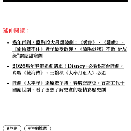
延伸閱讀：
過年再刷，盤點12大最甜陸劇：《愛你》、《難哄》、
《偷偷藏不住》近年最受歡迎，《驕陽似我》不敵”骨灰
級”霸總甜寵劇
2026馬年春節追劇清單！Disney+必看8部台陸劇，
肖戰《藏海傳》、王鶴棣《大奉打更人》必追
陸劇《太平年》還原牽羊禮、舂磨砦歷史，首部五代十
國亂世劇、看了更想了解史實的超精彩歷史劇
#陸劇
#陸劇推薦