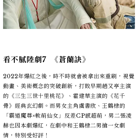
看不膩陸劇7
《蒼蘭訣》
2022年爆紅之後，時不時就會被拿出來重刷，視覺
動畫、美術概念的突破創新，打敗早期趙又亭主演
的《三生三世十里桃花》、霍建華主演的《花千
骨》經典玄幻劇。而男女主角虞書欣、王鶴棣的
「霸道魔尊×軟萌仙女」反差CP感超萌，男二張凌
赫也因本劇爆紅，在劇中和王鶴棣二男搶一女劇
情，特別受好評！