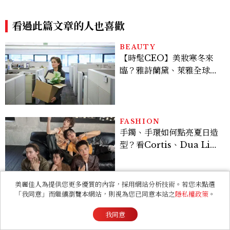
異：台版富江獨缺「這技
公開：鄭進灣偽死亡原因？鄭
能」、黑衣少年神顏是他，血
智安黑化、「這角色」驚傳叛
玉果邏輯翻車
看過此篇文章的人也喜歡
變
BEAUTY
【時髦CEO】美妝寒冬來
臨？雅詩蘭黛、萊雅全球裁
員＋關閉官網，下一步計畫
曝光
FASHION
手鐲、手環如何點亮夏日造
型？看Cortis、Dua Lip
的穿搭示範
美麗佳人為提供您更多優質的內容，採用網站分析技術。若您未點選
「我同意」而繼續瀏覽本網站，則視為您已同意本站之
隱私權政策
。
ENTERTAINMENT
我同意
MC Man｜實心生活，張