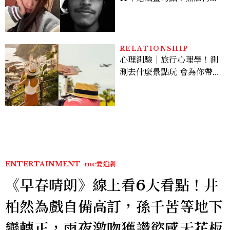
情人，但永遠是家人
RELATIONSHIP
心理測驗｜旅行心理學！測
測去什麼景點玩 會為你帶來
好運
ENTERTAINMENT
mc愛追劇
《早春晴朗》線上看6大看點！井
柏然為戲自備高訂，孫千苦等地下
戀轉正，雨夜激吻獲讚慾感天花板