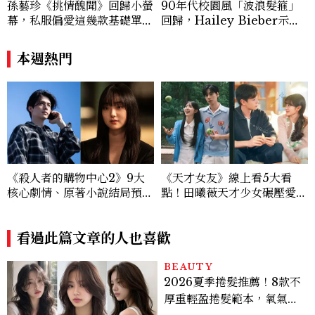
孫藝珍《挑情醜聞》回歸小螢
90年代校園風「波浪髮箍」
幕，私服偏愛這幾款基礎單
回歸，Hailey Bieber示範
品，隨手一穿都是高級感範
如何戴得時髦：這款Miu Mi
本！
u髮箍未開賣先爆紅！
本週熱門
《殺人者的購物中心2》9大
《天才女友》線上看5大看
核心劇情、原著小說結局預測
點！田曦薇天才少女碾壓愛因
公開：鄭進灣偽死亡原因？鄭
斯坦？胡一天再現《小美好》
智安黑化、「這角色」驚傳叛
校園男神
變
看過此篇文章的人也喜歡
BEAUTY
2026夏季捲髮推薦！8款不
厚重輕盈捲髮範本，氧氣層