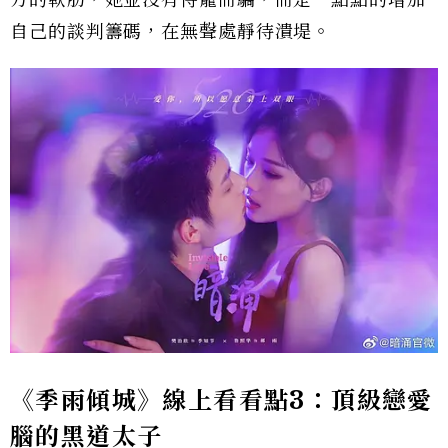
自己的談判籌碼，在無聲處靜待潰堤。
《季雨傾城》線上看看點3：頂級戀愛
腦的黑道太子