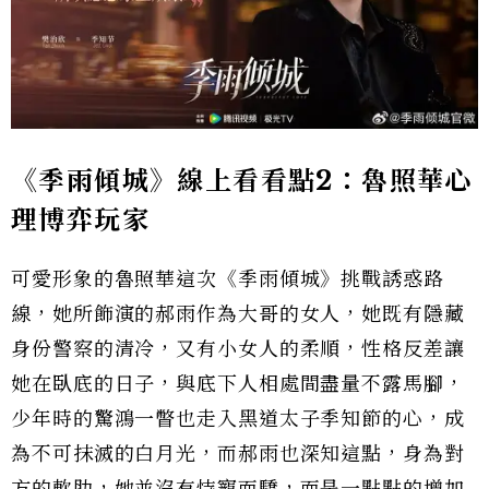
《季雨傾城》線上看看點2：魯照華心
理博弈玩家
可愛形象的魯照華這次《季雨傾城》挑戰誘惑路
線，她所飾演的郝雨作為大哥的女人，她既有隱藏
身份警察的清冷，又有小女人的柔順，性格反差讓
她在臥底的日子，與底下人相處間盡量不露馬腳，
少年時的驚鴻一瞥也走入黑道太子季知節的心，成
為不可抹滅的白月光，而郝雨也深知這點，身為對
方的軟肋，她並沒有恃寵而驕，而是一點點的增加