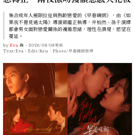
集合成年人極限拉扯與熟齡戀愛的《早春晴朗》，由《如
果我不曾見過太陽》導演蔣繼正執導，井柏然、孫千演繹
都會男女面對戀愛關係的複雜思緒，理性在潰堤，慾望在
蔓延。
by
Eva
與
-
2026/08/08
更新
Text/Eva、Edit/Ren、Photo/早春晴朗微博