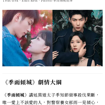
Text/Eva、Edit/Ren、Photo/季雨傾城微博
《季雨傾城》劇情大綱
《季雨傾城》
講述黑道太子季知節做事殺伐果斷，
唯一愛上不該愛的人，對警察養女郝雨一見傾心，