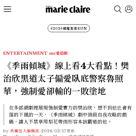
#2026裙襬澎澎RUN
ENTERTAINMENT
mc愛追劇
《季雨傾城》線上看4大看點！樊
治欣黑道太子偏愛臥底警察魯照
華，強制愛卻輸的一敗塗地
在多部網劇裡展現強制愛實力的樊治欣，想不到他也會有
落的下風的一天，《季雨傾城》劇中頂級自我攻略的戲
碼，讓人不禁享用梨花帶雨形容本該霸道的他。
by
美麗佳人編輯部
-
2026/03/17
更新