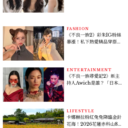
次燙、法式慵懶捲顯臉小又
好整理
FASHION
《不良一族2》彩朱IG粉絲
暴漲！私下熱愛精品穿搭、
經營服飾品牌，堪稱品味最
好女成員
ENTERTAINMENT
《不良一族尋愛記2》新主
持人Awich是誰？「日本嘻
哈女王」人生比節目更抓
馬：25歲喪夫、家中遭槍擊
掃射
LIFESTYLE
卡娜赫拉粉紅兔兔降臨金針
花海！2026花蓮赤科山8月