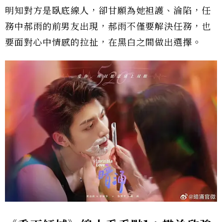
明知對方是臥底線人，卻甘願為她袒護、淪陷，任
務中郝雨的前男友出現，郝雨不僅要解決任務，也
要面對心中情感的拉扯，在黑白之間做出選擇。