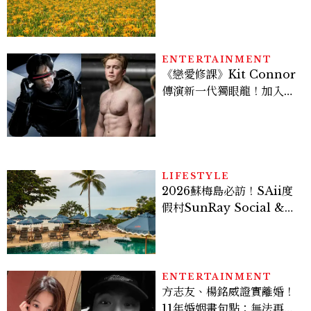
迎滿開花期，40公頃金色花
毯＋夢幻打卡攻略
ENTERTAINMENT
《戀愛修課》Kit Connor
傳演新一代獨眼龍！加入新
版《X戰警》，可望搭檔
Sadie Sink
LIFESTYLE
2026蘇梅島必訪！SAii度
假村SunRay Social &
Swim Club全新開箱，6
大亮點體驗懶人包
ENTERTAINMENT
方志友、楊銘威證實離婚！
11年婚姻畫句點：無法再做