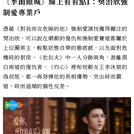
《季雨傾城》線上看看點1：樊治欣強
制愛專業戶
憑藉《對我而言危險的他》強制愛演技獲得關注的
樊治欣，可以說在網劇的復仇和強制愛賽道都屬於
上位圈男主，輕鬆狀態自帶的雅痞感，以及面對危
機時的狠戾，《他似火》中一人分飾兩角，游離黑
白兩道的復仇者，《灼心》裡和短劇女王李沐宸的
偽叔姪，都一再發揮他的長相優勢，突出時而霸
道，時而溫順的個性反差。