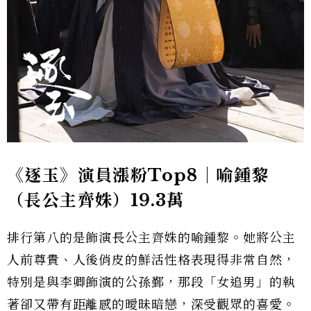
《逐玉》演員漲粉Top8｜喻鍾黎
（長公主齊姝）19.3萬
排行第八的是飾演長公主齊姝的喻鍾黎。她將公主
人前尊貴、人後俏皮的鮮活性格表現得非常自然，
特別是與李卿飾演的公孫鄞，那段「女追男」的執
著卻又帶有距離感的曖昧暗戀，深受觀眾的喜愛。