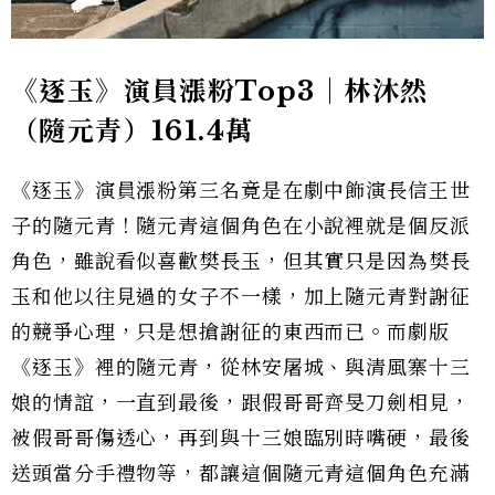
《逐玉》演員漲粉Top3｜林沐然
（隨元青）161.4萬
《逐玉》演員漲粉第三名竟是在劇中飾演長信王世
子的隨元青！隨元青這個角色在小說裡就是個反派
角色，雖說看似喜歡樊長玉，但其實只是因為樊長
玉和他以往見過的女子不一樣，加上隨元青對謝征
的競爭心理，只是想搶謝征的東西而已。而劇版
《逐玉》裡的隨元青，從林安屠城、與清風寨十三
娘的情誼，一直到最後，跟假哥哥齊旻刀劍相見，
被假哥哥傷透心，再到與十三娘臨別時嘴硬，最後
送頭當分手禮物等，都讓這個隨元青這個角色充滿