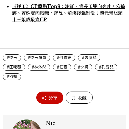
《逐玉》CP盤點Top9：謝征、樊長玉雙向奔赴，公孫
鄞、齊姝雙向暗戀，齊旻、俞淺淺強制愛；隨元青送頭
十三娘成最瘋CP
#逐玉
#逐玉演員
#何潤東
#張凌赫
#田曦薇
#林沐然
#任豪
#李卿
#孔雪兒
#鄧凱
分享
收藏
Nic