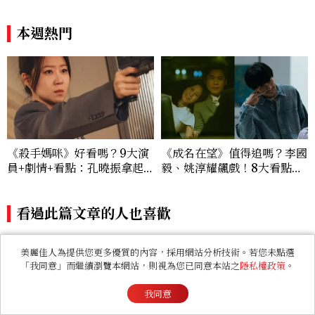
本週熱門
《殺手媽咪》好看嗎？9大演
《成名在望》值得追嗎？李國
員+劇情+看點：孔曉振拿起
毅、姚淳耀飆戲！8大看點與
槍真的殺瘋了！鄭準元是...美
網友殘酷評價：節奏太慢、犯
男？原作粉絲直呼失望
人太好猜？
看過此篇文章的人也喜歡
LIFESTYLE
美麗佳人為提供您更多優質的內容，採用網站分析技術。若您未點選
【星星教授安格斯 8/10-
「我同意」而繼續瀏覽本網站，則視為您已同意本站之
隱私權政策
。
8/16 星座運勢】牡羊情緒
變敏感，雙子人際吸引力爆
我同意
棚