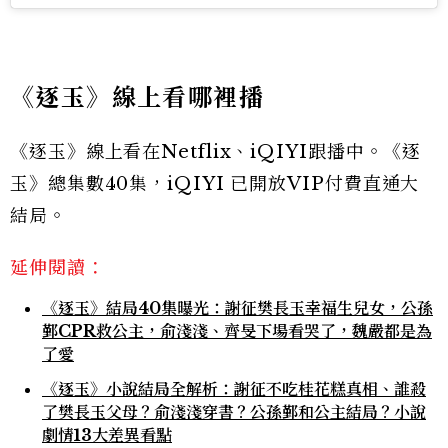
《逐玉》線上看哪裡播
《逐玉》線上看在Netflix、iQIYI跟播中。《逐
玉》總集數40集，iQIYI 已開放VIP付費直通大
結局。
延伸閱讀：
《逐玉》結局40集曝光：謝征樊長玉幸福生兒女，公孫
鄞CPR救公主，俞淺淺、齊旻下場看哭了，魏嚴都是為
了愛
《逐玉》小說結局全解析：謝征不吃桂花糕真相、誰殺
了樊長玉父母？俞淺淺穿書？公孫鄞和公主結局？小說
劇情13大差異看點