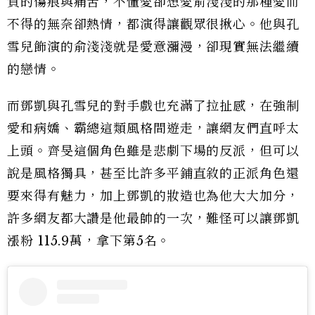
負的傷痕與痛苦，不懂愛卻想愛俞淺淺的那種愛而
不得的無奈卻熱情，都演得讓觀眾很揪心。他與孔
雪兒飾演的俞淺淺就是愛意瀰漫，卻現實無法繼續
的戀情。
而鄧凱與孔雪兒的對手戲也充滿了拉扯感，在強制
愛和病嬌、霸總這類風格間遊走，讓網友們直呼太
上頭。齊旻這個角色雖是悲劇下場的反派，但可以
說是風格獨具，甚至比許多平鋪直敘的正派角色還
要來得有魅力，加上鄧凱的妝造也為他大大加分，
許多網友都大讚是他最帥的一次，難怪可以讓鄧凱
漲粉 115.9萬，拿下第5名。