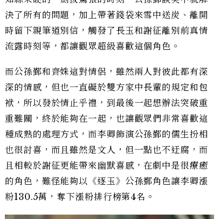
決了所有的問題，加上帶著錢袋來雪中送炭、離開
時留下親筆道別信，觸發了長玉和謝征離別前真情
流露時刻等，都讓觀眾超級喜歡這個角色。
而公孫鄞和齊姝這對情侶，雖然兩人對彼此都有深
深的情感，但也一直礙於雙方家中長輩的規定和包
袱，所以發於情止乎禮，到最後一起想辦法突破重
重難關，終於能夠在一起，也讓觀眾們非常喜歡這
種成熟的處理方式，而李卿飾演公孫鄞的儒生扮相
也很討喜，而且雖然是文人，但一點也不迂腐，而
且相較於謝征更能帶來幽默喜感，在劇中是很療癒
的角色，難怪能夠以《逐玉》公孫鄞角色讓李卿漲
粉130.5萬，奪下漲粉排行榜第4名。