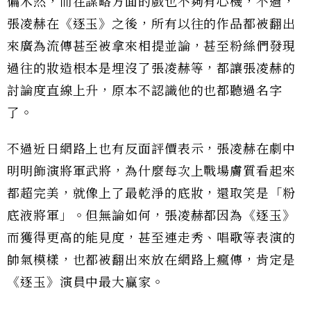
偏木然，而在謀略方面的戲也不夠有心機，不過，
張凌赫在《逐玉》之後，所有以往的作品都被翻出
來廣為流傳甚至被拿來相提並論，甚至粉絲們發現
過往的妝造根本是埋沒了張凌赫等，都讓張凌赫的
討論度直線上升，原本不認識他的也都聽過名字
了。
不過近日網路上也有反面評價表示，張凌赫在劇中
明明飾演將軍武將，為什麼每次上戰場膚質看起來
都超完美，就像上了最乾淨的底妝，還取笑是「粉
底液將軍」。但無論如何，張凌赫都因為《逐玉》
而獲得更高的能見度，甚至連走秀、唱歌等表演的
帥氣模樣，也都被翻出來放在網路上瘋傳，肯定是
《逐玉》演員中最大贏家。