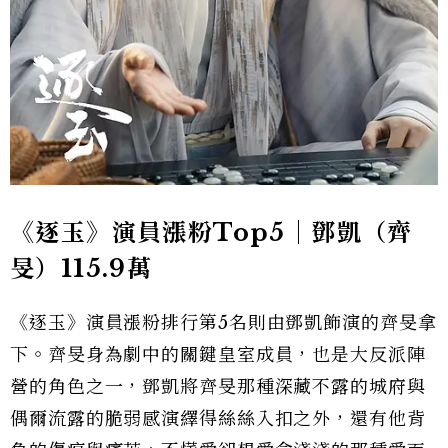
《逐玉》演員漲粉Top5｜鄧凱（齊
旻）115.9萬
《逐玉》演員漲粉排行第5名則由鄧凱飾演的齊旻拿
下。齊旻身為劇中的關鍵皇室成員，也是大反派陣
營的角色之一，鄧凱將齊旻那種深藏不露的城府與
偶爾流露的脆弱感演繹得絲絲入扣之外，還有他背