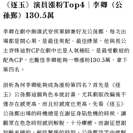
《逐玉》演員漲粉Top4｜李卿（公
孫鄞）130.5萬
李卿在劇中飾演武安侯軍師兼好友公孫鄞，每次出
場都是開心果，是最佳男配、最佳綠葉，他與長公
主齊姝這對CP在劇中也是人氣極旺，是最受歡迎的
配角CP，也難怪李卿能夠一舉漲粉130.5萬，拿下
第四名。
剖析為何李卿能夠成為漲粉第四名？首先是《逐
玉》公孫鄞這個角色本就討喜，尤其劇版改編後不
僅存在感更高，而且好感度也更高。先看《逐玉》
公孫鄞出場的時機總是在謝征身陷危機的時候，讓
觀眾在危急時刻感到解脫，十分療癒。而謝征想跟
知縣來硬的，劍拔駑張的時刻，公孫鄞談笑中就解