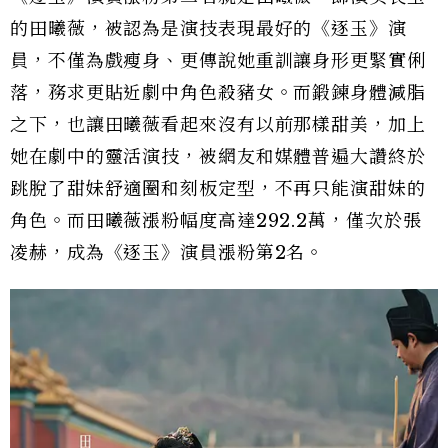
的田曦薇，被認為是演技表現最好的《逐玉》演
員，不僅為戲瘦身、更傳說她重訓讓身形更緊實俐
落，務求更貼近劇中角色殺豬女。而鍛鍊身體減脂
之下，也讓田曦薇看起來沒有以前那樣甜美，加上
她在劇中的靈活演技，被網友和媒體普遍大讚終於
跳脫了甜妹舒適圈和刻板定型，不再只能演甜妹的
角色。而田曦薇漲粉幅度高達292.2萬，僅次於張
凌赫，成為《逐玉》演員漲粉第2名。