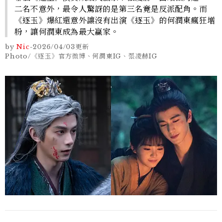
二名不意外，最令人驚訝的是第三名竟是反派配角。而
《逐玉》爆紅還意外讓沒有出演《逐玉》的何潤東瘋狂增
粉，讓何潤東成為最大贏家。
by
Nic
-
2026/04/03
更新
Photo/《逐玉》官方微博、何潤東IG、張凌赫IG