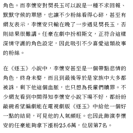
角色。而李懷安對樊長玉可以說是一種不求回報、
默默守候的單戀，也讓不少粉絲看得心碎，甚至有
網友表示，李懷安只輸在晚了一步遇見樊長玉，否
則結果很難講。任豪在劇中扮相斯文，正符合這樣
深情守護的角色設定，因此吸引不少喜愛這類故事
的粉絲。
在《逐玉》小說中，李懷安甚至是一個帶點悲情的
角色，終身未娶，而且到最後等於是家族中大多都
被誅，剩下他這個血脈，也只想為長輩們贖罪。不
少網友看到中間得知李懷安小說下場不好，都紛紛
敲碗希望編劇能在電視劇版《逐玉》中給他一個好
一點的結局，可見他的人氣頗旺。也因此飾演李懷
安的任豪能夠拿下漲粉25.6萬，位居第7名。