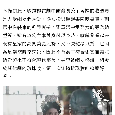
不僅如此，喻鍾黎在劇中飾演長公主齊姝的妝造更
是大受網友們喜愛。從女扮男裝進書院唸書時，刻
意中性裝束的乾淨模樣，到軍營中當醫女的專業造
型等，還有以公主本尊身份現身時，喻鍾黎看起來
既有皇家的高貴美麗氣勢，又不失乾淨氣質，也因
為是架空時空背景，因此不會為了符合史實而讓妝
造看起來不符合現代審美，甚至被網友盛讚，相較
於其他劇的珍珠妝，第一次知道珍珠妝能這麼好
看。