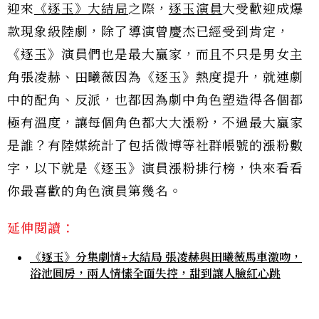
迎來
《逐玉》大結局
之際，
逐玉演員
大受歡迎成爆
款現象級陸劇，除了導演曾慶杰已經受到肯定，
《逐玉》演員們也是最大贏家，而且不只是男女主
角張凌赫、田曦薇因為《逐玉》熱度提升，就連劇
中的配角、反派，也都因為劇中角色塑造得各個都
極有溫度，讓每個角色都大大漲粉，不過最大贏家
是誰？有陸媒統計了包括微博等社群帳號的漲粉數
字，以下就是《逐玉》演員漲粉排行榜，快來看看
你最喜歡的角色演員第幾名。
延伸閱讀：
《逐玉》分集劇情+大結局 張凌赫與田曦薇馬車激吻，
浴池圓房，兩人情愫全面失控，甜到讓人臉紅心跳