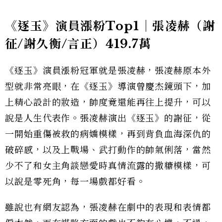
《逐玉》演員漲粉Top1｜張凌赫（謝
征/謝久衡/言正）419.7萬
《逐玉》演員漲粉冠軍就是張凌赫，張凌赫原本外
型就非常亮眼，在《逐玉》導演曾慶杰鏡頭下，加
上精心設計的妝造，帥度竟還能再往上提升，可以
說是人生代表作。張凌赫演出《逐玉》的謝征，從
一開始重傷被救的病嬌模樣，再到背負血海深仇的
破碎感，以及上戰場、武打動作的帥氣俐落，當然
少不了和女主角談戀愛時真情流露的撒糖模樣，可
以說是零死角，每一場戲都好看。
雖說也有網友認為，張凌赫在劇中的表現和表情都