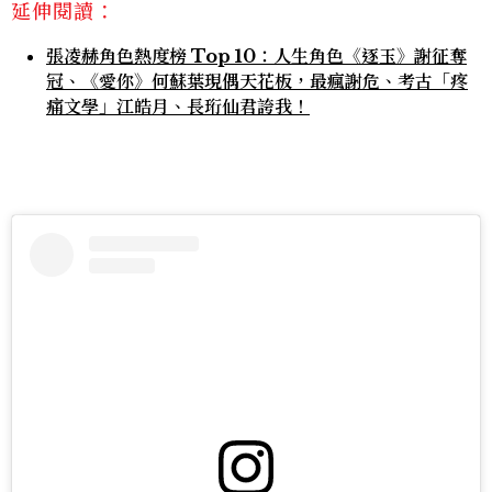
延伸閱讀：
張凌赫角色熱度榜 Top 10：人生角色《逐玉》謝征奪
冠、《愛你》何蘇葉現偶天花板，最瘋謝危、考古「疼
痛文學」江皓月、長珩仙君誇我！