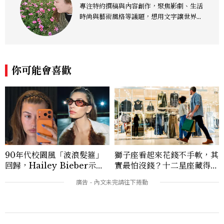
專注特約撰稿與內容創作，聚焦影劇、生活
時尚與藝術風格等議題，想用文字讓世界溫
柔，人心輕快。各類聯繫：niehky@gma
il.com
你可能會喜歡
90年代校園風「波浪髮箍」
獅子座看起來花錢不手軟，其
回歸，Hailey Bieber示範
實最怕沒錢？十二星座藏得最
如何戴得時髦：這款Miu Mi
深的金錢焦慮，「這星座」比
u髮箍未開賣先爆紅！
價半天，最後卻買最貴的