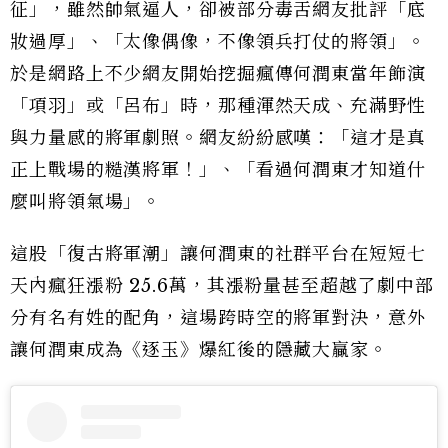
征」，雖然帥氣逼人，卻被部分毒舌網友批評「底
妝過厚」、「太像偶像，不像領兵打仗的將領」。
於是網路上不少網友開始挖掘瘋傳何潤東當年飾演
「項羽」或「呂布」時，那種渾然天成、充滿野性
與力量感的將軍劇照。網友紛紛感嘆：「這才是真
正上戰場的糙漢將軍！」、「看過何潤東才知道什
麼叫將領氣場」。
這股「復古將軍潮」讓何潤東的社群平台在短短七
天內瘋狂漲粉 25.6萬，其漲粉量甚至超越了劇中部
分有名有姓的配角，這場跨時空的將軍對決，意外
讓何潤東成為《逐玉》爆紅後的隱藏大贏家。