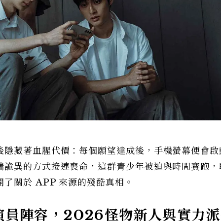
後隱藏著血腥代價：每個願望達成後，手機螢幕便會啟
端詭異的方式接連喪命，這群青少年被迫與時間賽跑，
了關於 APP 來源的殘酷真相。
》演員陣容，2026怪物新人與實力