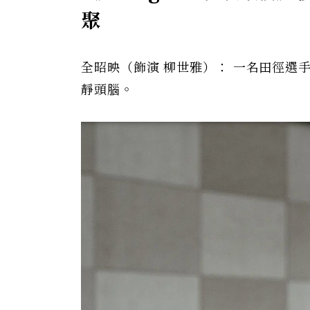
聚
全昭映（飾演 柳世雅）： 一名田徑選
靜頭腦。