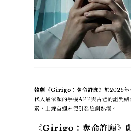
韓劇《Girigo：奪命許願》
於2026
代人最依賴的手機APP與古老的詛咒
素，上線首週末便引發追劇熱潮。
《Girigo：奪命許願