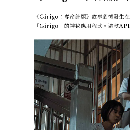
《Girigo：奪命許願》故事劇情發
「Girigo」的神祕應用程式。這款A