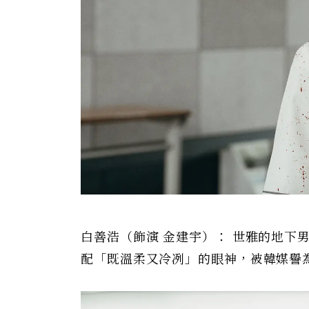
白善浩（飾演 金建宇）： 世雅的地下男
配「既溫柔又冷冽」的眼神，被韓媒譽為