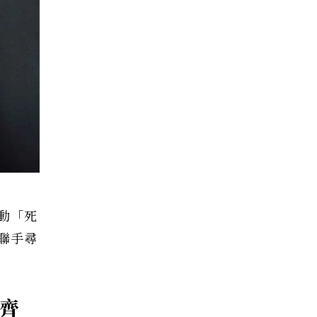
動「死
聯手尋
派齊