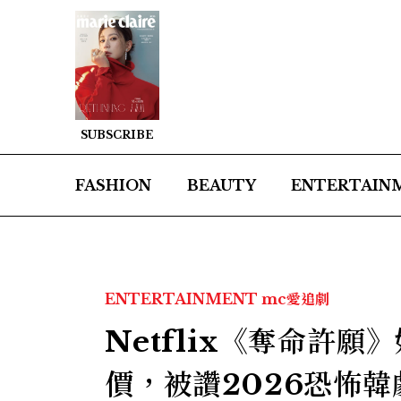
SUBSCRIBE
FASHION
BEAUTY
ENTERTAIN
ENTERTAINMENT
mc愛追劇
Netflix《奪命許
價，被讚2026恐怖