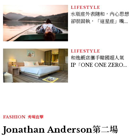
LIFESTYLE
水瓶座外表隨和，內心思想
卻很固執，「這星座」嘴上
說都可以，最後還是照自己
的方式選！12星座最難被改
變的一面
LIFESTYLE
和逸飯店攜手韓國超人氣
IP「ONE ONE ZERO
SEVEN」，打造療癒系快
樂狗狗主題房！全台獨家客
房、聯名好禮一次收藏
FASHION
秀場直擊
Jonathan Anderson第二場