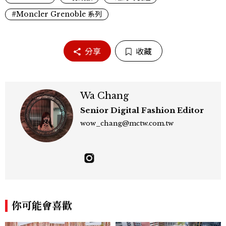
#Moncler Grenoble 系列
分享
收藏
Wa Chang
Senior Digital Fashion Editor
wow_chang@mctw.com.tw
你可能會喜歡