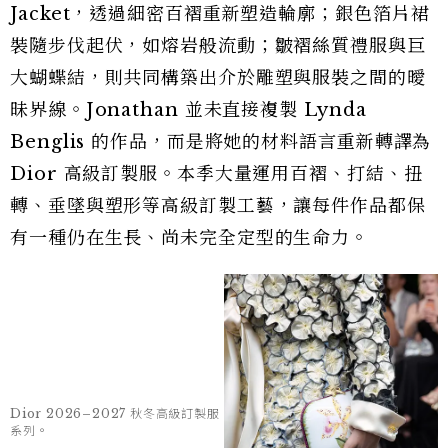
Dior 2026–2027 秋冬高級訂製服
Dior 2026–2027 秋冬高級訂製服
系列。
系列。
將雕塑語彙重新翻譯成 Dior 高訂系
列
藝術家作品中富含有機生命感的肌理，被 Dior 工
坊演繹為金屬光澤、虹彩面料、紙質觸感與鑲嵌工
藝；作品中經常出現的 Chicken Wire（金屬鐵
絲網），則化作柔軟透明的銀色網紗，使原本堅硬
的材料，在服裝上呈現截然不同的輕盈質地。
Christian Dior 於 1947 年創造的經典 Bar
Jacket，透過細密百褶重新塑造輪廓；銀色箔片裙
裝隨步伐起伏，如熔岩般流動；皺褶絲質禮服與巨
大蝴蝶結，則共同構築出介於雕塑與服裝之間的曖