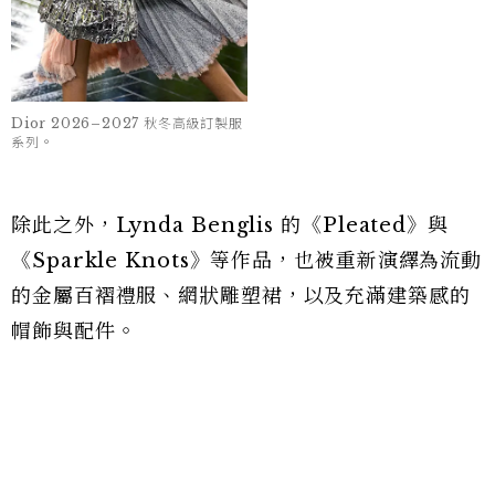
而是將其中的量體、色彩與裝飾性重新轉譯為高級
訂製服語言。巨大扇形結構自胸前與腰際展開，如
同孔雀羽毛綻放；鮮明色彩、花卉刺繡與立體珠
飾，共同呼應《Peacock》系列奔放而華麗的裝飾
美學。