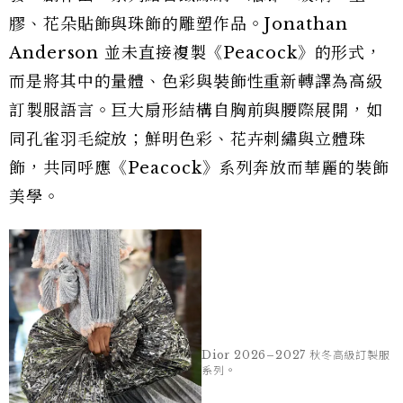
Dior 2026–2027 秋冬高級訂製服
Dior 2026–2027 秋冬高級訂製服
系列。
系列。
《Peacock》：從藝術作品到高級訂
製服
本季最鮮明的視覺語彙，來自 Lynda Benglis 自
1970 年代末開始創作的《Peacock》系列。旅居
印度古吉拉特邦艾哈邁達巴德（Ahmedabad）期
間，她受到 Sarabhai 家族莊園中孔雀開屏姿態啟
發，創作出一系列結合鐵絲網、琺瑯、玻璃、塑
膠、花朵貼飾與珠飾的雕塑作品。Jonathan
Anderson 並未直接複製《Peacock》的形式，