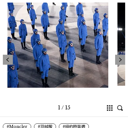
1
/
15
#Moncler
#羽絨服
#紐約時裝週