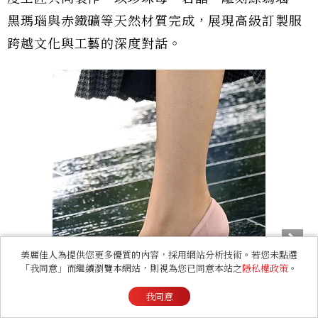
Dior 2026–2027 秋冬高級訂製服
Dior 2026–2027 秋冬高級訂製服
系列。
系列。
將雕塑思維延續至包款、鞋履與珠寶
這場關於形式的探索，同樣延伸至包款、鞋履與珠
寶。包款運用珍珠母鑲嵌、流蘇工藝與金屬光澤皮
美麗佳人為提供您更多優質的內容，採用網站分析技術。若您未點選
革呼應服裝材質，Jonathan Anderson 更攜手
「我同意」而繼續瀏覽本網站，則視為您已同意本站之
隱私權政策
。
Lynda Benglis 推出 Dior Cigale、Dior
我同意
Bow、全新 Lady Dior 與 Petit Dîner 等包