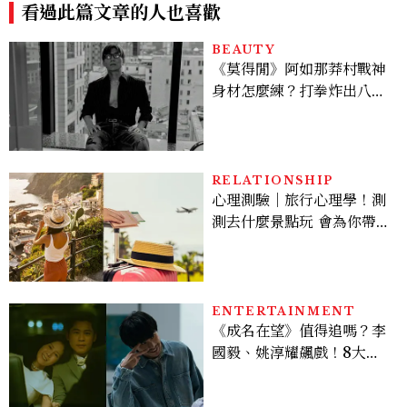
看過此篇文章的人也喜歡
更新）
BEAUTY
《莫得閒》阿如那莽村戰神
身材怎麼練？打拳炸出八塊
腹肌，HYROX挑戰也沒錯
過
RELATIONSHIP
心理測驗｜旅行心理學！測
測去什麼景點玩 會為你帶來
好運
ENTERTAINMENT
《成名在望》值得追嗎？李
國毅、姚淳耀飆戲！8大看
點與網友殘酷評價：節奏太
慢、犯人太好猜？