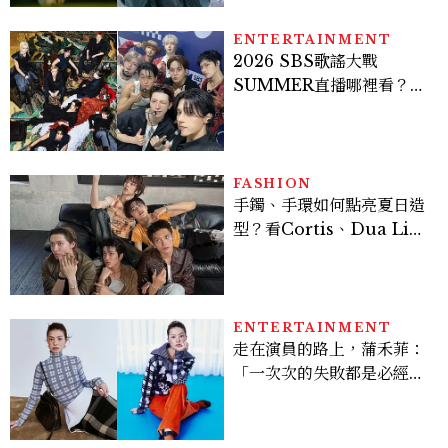
ENTERTAINMENT
2026 SBS歌謠大戰
SUMMER直播哪裡看？
Stray Kids、ATEEZ等
28組卡司、線上播出時間一
次看
FASHION
手鐲、手環如何點亮夏日造
型？看Cortis、Dua Lip
的穿搭示範
ENTERTAINMENT
走在演員的路上，蒲禾菲：
「一次次的失敗都是必經過
程，必須要經過那些練習，
才能做得好。」