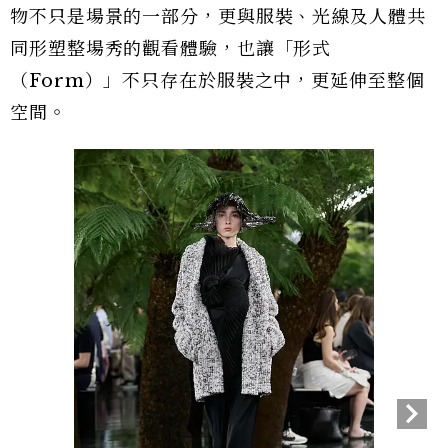
與系列概念相呼應，Jonathan Anderson 也重
新構思了本季秀場空間。位於巴黎羅丹美術館庭園
中的 Pavilion，以黑色亮漆木打造，鏡面天花與
漆木地坪彼此映照，高聳的樹蕨（Tree Fern）如
雕塑般錯落其中，在自然光下構築出介於現代建
築、熱帶度假地景與藝術裝置之間的空間氛圍。植
物不只是場景的一部分，更與服裝、光線及人體共
同形塑整場秀的觀看體驗，也讓「形式
（Form）」不只存在於服裝之中，更延伸至整個
空間。