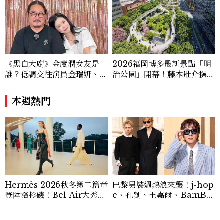
《黑白大廚》金度潤女友是
2026福岡博多最新景點「明
誰？低調交往演員金瑞妍、曾
治公園」開幕！藤本壯介操刀
出演《少年法庭》，私下極簡
設計，7大餐廳美食品牌、SP
風穿搭是日常範本！
A一次看
本週熱門
Hermès 2026秋冬第二篇章
巴黎男裝週熱浪來襲！j-hop
登陸洛杉磯！Bel Air大秀解
e、孔劉、王嘉爾、BamBa
析、愛馬仕必看包款與設計亮
m同場比帥，CORTIS Mar
點一次看
tin、James首度亮相（持續