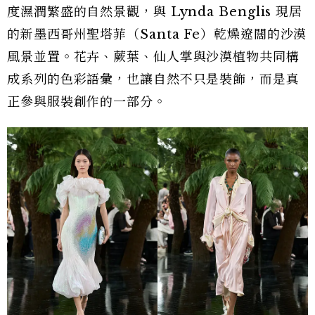
Dior 2026–2027 秋冬高級訂製服
Dior 2026–2027 秋冬高級訂製服
系列。
系列。
從印度工藝到新墨西哥地景
Jonathan Anderson 的研究並未止於藝術本
身，也延伸至 Lynda Benglis 的生活軌跡。
Lynda與印度艾哈邁達巴德長期保持深厚連結，也
讓Jonathan開始研究十八世紀印度印花棉布
（Chintz）與印染棉布（Indiennes）的工藝傳
統。Dior 特別向專業古董商取得珍貴的古董布料