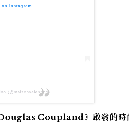
t on Instagram
tino (@maisonvalentino)
y Douglas Coupland》啟發的