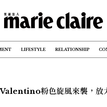
MENT
LIFESTYLE
RELATIONSHIP
CO
Valentino粉色旋風來襲，放