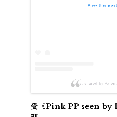
View this pos
A post shared by Valen
受《Pink PP seen b