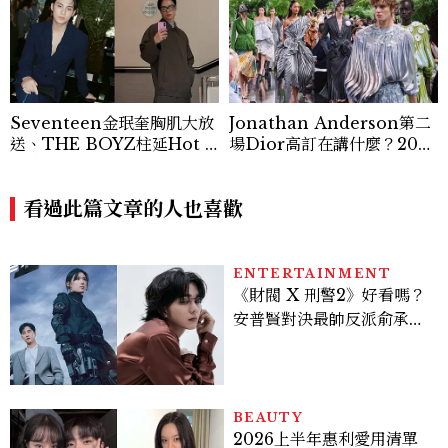
Seventeen金珉奎胸肌大放
Jonathan Anderson第二
送、THE BOYZ柱延Hot N
場Dior高訂在講什麼？2026
erd風格帥翻！2026秋冬巴
秋冬高級訂製服系列解析：從
黎高訂週名人一覽
Lynda Benglis 雕塑到形式
看過此篇文章的人也喜歡
的藝術革命
ENTERTAINMENT
《財閥 X 刑警2》好看嗎？
安普賢對決最帥反派俞承
豪，鄭恩彩接棒女主，開專
機、刷黑卡，用錢輾壓罪犯
的陳利手回來了，這次能玩
多大？
BEAUTY
2026上半年惠利愛用清單