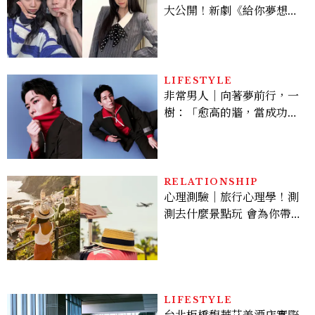
大公開！新劇《給你夢想》
美出新高度，10款保養、香
水、護髮同款一次看
LIFESTYLE
非常男人｜向著夢前行，一
樹：「愈高的牆，當成功爬
上去的那一刻，就愈有成就
感。」
RELATIONSHIP
心理測驗｜旅行心理學！測
測去什麼景點玩 會為你帶來
好運
LIFESTYLE