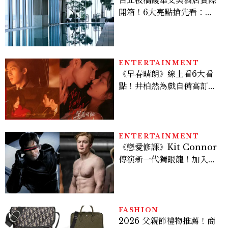
台北板橋馥華艾美酒店實際
開箱！6大亮點搶先看：新
北最新旅宿地標、高空泳
池、客房藏奢華細節
ENTERTAINMENT
《早春晴朗》線上看6大看
點！井柏然為戲自備高訂，
孫千苦等地下戀轉正，雨夜
激吻獲讚慾感天花板
ENTERTAINMENT
《戀愛修課》Kit Connor
傳演新一代獨眼龍！加入新
版《X戰警》，可望搭檔
Sadie Sink
FASHION
2026 父親節禮物推薦！商