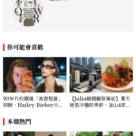
你可能會喜歡
90年代校園風「波浪髮箍」
【Julia韓國觀察筆記】夏天
回歸，Hailey Bieber示範
就是冷麵的季節，釜山4家必
如何戴得時髦：這款Miu Mi
吃拌冷麵
u髮箍未開賣先爆紅！
本週熱門