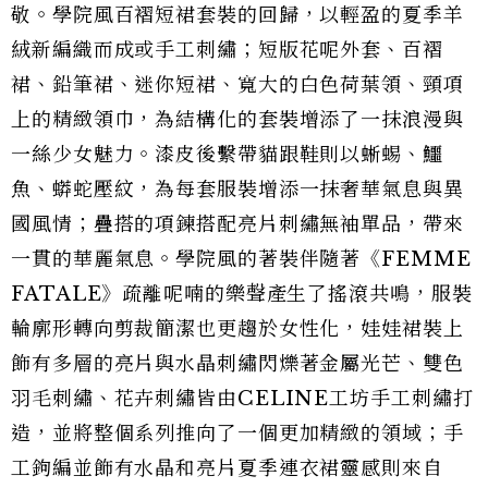
敬。學院風百褶短裙套裝的回歸，以輕盈的夏季羊
絨新編織而成或手工刺繡；短版花呢外套、百褶
裙、鉛筆裙、迷你短裙、寬大的白色荷葉領、頸項
上的精緻領巾，為結構化的套裝增添了一抹浪漫與
一絲少女魅力。漆皮後繫帶貓跟鞋則以蜥蜴、鱷
魚、蟒蛇壓紋，為每套服裝增添一抹奢華氣息與異
國風情；疊搭的項鍊搭配亮片刺繡無袖單品，帶來
一貫的華麗氣息。學院風的著裝伴隨著《FEMME
FATALE》疏離呢喃的樂聲產生了搖滾共鳴，服裝
輪廓形轉向剪裁簡潔也更趨於女性化，娃娃裙裝上
飾有多層的亮片與水晶刺繡閃爍著金屬光芒、雙色
羽毛刺繡、花卉刺繡皆由CELINE工坊手工刺繡打
造，並將整個系列推向了一個更加精緻的領域；手
工鉤編並飾有水晶和亮片夏季連衣裙靈感則來自