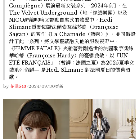
Compiègne）展演最新女裝系列。2024年5月，在
The Velvet Underground（地下絲絨樂團）以及
NICO疏離呢喃又帶點自虐式的歌聲中，Hedi
Slimane重新閱讀法蘭索瓦絲莎崗（Françoise
Sagan）的著作《La Chamade（熱戀）》，並同時設
計了此一系列，將文學靈感融入他的服裝視野中，
《FEMME FATALE》夾雜著對剛過世的法國歌手馮絲
華哈蒂（Françoise Hardy）的憂鬱致敬，以「UN
ÉTÉ FRANÇAIS」（暫譯：法國之夏）為2025夏季女
裝系列命題— 是Hedi Slimane 對法國夏日的懷舊頌
歌。
by
花漾543
-
2024/09/30
更新