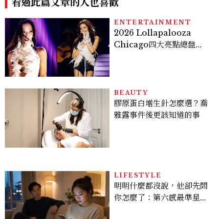
看過此篇文章的人也喜歡
ENTERTAINMENT
2026 Lollapalooza
Chicago四大亮點總盤
點， JENNIE、 CORTIS
登台，K-POP擄獲全球！
BEAUTY
膠原蛋白增生針怎麼選？喬
雅露事件後更該知道的事
LIFESTYLE
明明什麼都沒說，他卻先問
你怎麼了：第六感最準星座
TOP3，巨蟹座連語氣都有