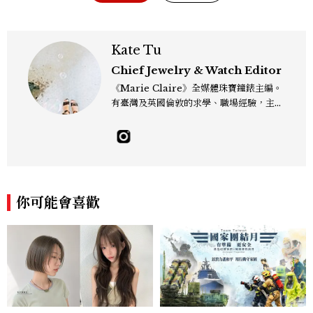
Kate Tu
Chief Jewelry & Watch Editor
《Marie Claire》全媒體珠寶鐘錶主編。
有臺灣及英國倫敦的求學、職場經驗，主修
新聞學和時尚媒體。累積十年以上的《美麗
佳人》編輯工作內容，包括錶展等國際活動
採訪、珠寶市場動態等專題，及視覺拍攝執
行。用貼近生活且具知識性的視角，發掘珠
寶腕錶的細節美。Email：kate_tu@mc
tw.com.tw
你可能會喜歡