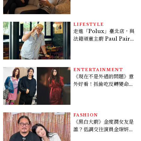
感，這星座根本瞞不住
LIFESTYLE
走進「Polux」臺北店，與
法籍頑童主廚 Paul Pairet
對談：「我不做妥協的美
味」
ENTERTAINMENT
《現在不是外遇的問題》意
外好看！抓偷吃反轉變命
案？金憓秀傳奇美腿被讚
爆、金智勳大秀腹肌，曹汝
貞雙影后飆戲，線上看7大
看點懶人包
FASHION
《黑白大廚》金度潤女友是
誰？低調交往演員金瑞妍、
曾出演《少年法庭》，私下