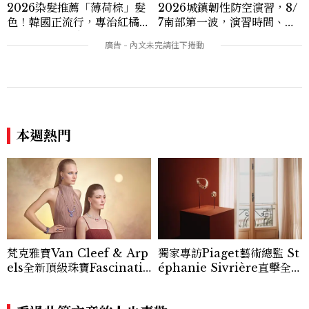
2026染髮推薦「薄荷棕」髮
2026城鎮韌性防空演習，8/
色！韓國正流行，專治紅橘
7南部第一波，演習時間、可
感，不漂也能染出高級透明感
以出門嗎？罰款懶人包
本週熱門
梵克雅寶Van Cleef & Arp
獨家專訪Piaget藝術總監 St
els全新頂級珠寶Fascinatin
éphanie Sivrière直擊全新
g Egypt｜巴黎直擊
頂級珠寶系列