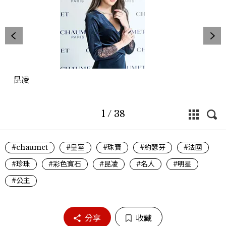
昆凌
1
/
38
#chaumet
#皇室
#珠寶
#約瑟芬
#法國
#珍珠
#彩色寶石
#昆凌
#名人
#明星
#公主
分享
收藏