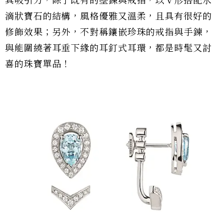
具吸引力，除了既有的墜鍊與戒指，以Ｖ形搭配水
滴狀寶石的結構，風格優雅又溫柔，且具有很好的
修飾效果；另外，不對稱鑲嵌珍珠的戒指與手鍊，
與能圍繞著耳垂下緣的耳釘式耳環，都是時髦又討
喜的珠寶單品！