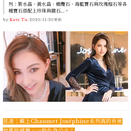
列：紫水晶、黃水晶、橄欖石、海藍寶石與玫瑰榴石等各
種寶石搭配上珍珠與鑽石...。
by
Kate Tu
-
2020/11/30
更新
昆凌：戴上Chaumet Joséphine系列真的有被
加冕的感覺，一秒化身公主！