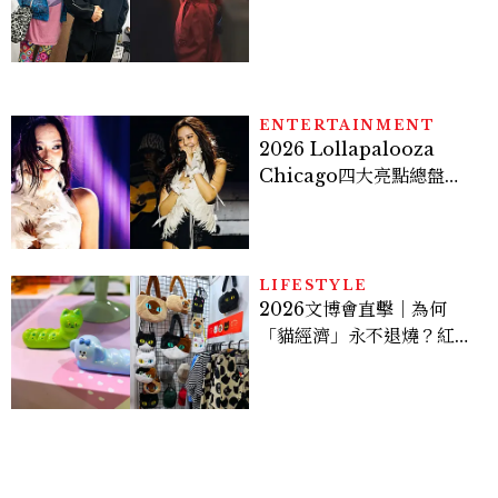
案？金憓秀傳奇美腿被讚
爆、金智勳大秀腹肌，曹汝
貞雙影后飆戲，線上看7大
看點懶人包
ENTERTAINMENT
2026 Lollapalooza
Chicago四大亮點總盤
點， JENNIE、 CORTIS
登台，K-POP擄獲全球！
LIFESTYLE
2026文博會直擊｜為何
「貓經濟」永不退燒？紅到
國際的台灣療癒插畫、曼谷
新潮貓系品牌，今年不能錯
過的貓咪IP推薦