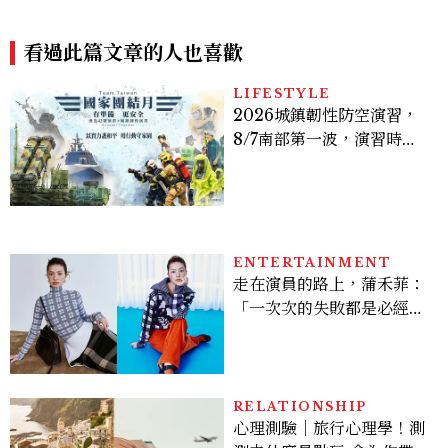
級珠寶系列背後
析篇
看過此篇文章的人也喜歡
LIFESTYLE
2026城鎮韌性防空演習，
8/7南部第一波，演習時
間、可以出門嗎？罰款懶人
包
ENTERTAINMENT
走在演員的路上，蒲禾菲：
「一次次的失敗都是必經過
程，必須要經過那些練習，
才能做得好。」
RELATIONSHIP
心理測驗｜旅行心理學！測