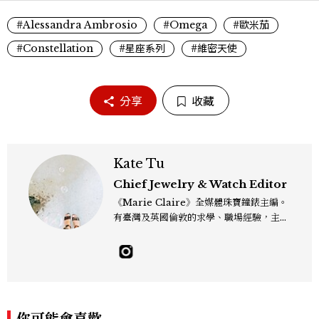
#Alessandra Ambrosio
#Omega
#歐米茄
#Constellation
#星座系列
#維密天使
分享
收藏
Kate Tu
Chief Jewelry & Watch Editor
《Marie Claire》全媒體珠寶鐘錶主編。
有臺灣及英國倫敦的求學、職場經驗，主修
新聞學和時尚媒體。累積十年以上的《美麗
佳人》編輯工作內容，包括錶展等國際活動
採訪、珠寶市場動態等專題，及視覺拍攝執
行。用貼近生活且具知識性的視角，發掘珠
寶腕錶的細節美。Email：kate_tu@mc
tw.com.tw