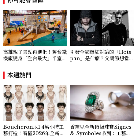
你可能會喜歡
高雄親子景點再進化！舊台鐵
引發全網爆紅討論的「Hots
機廠變身「全台最大」半室內
pan」是什麼？父親節想當天
樂園，8/8開幕、30項設施免
菜老爸並不難，掌握活到老、
費玩到飽
帥到老的關鍵
本週熱門
Boucheron以1.4萬小時工
香奈兒全新頂級珠寶Signes
藝打造！看懂2026年全新高
& Symboles系列：工藝解