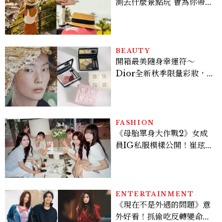
測去什麼景點玩 會為你帶來
好運
BEAUTY
開箱最美隨身幸運符～
Dior全新秋季限量彩妝，
幸運草圖騰從眼影到唇膏外
殼都想收藏！官網 8/7 開
賣，晚一步就沒了！
FASHION
《母胎單身大作戰2》女成
員IG私服模樣公開！崔玹諝
溫柔系歐膩粉絲飆漲、金秀
炫竟是低調千金？
ENTERTAINMENT
《現在不是外遇的問題》意
外好看！抓偷吃反轉變命