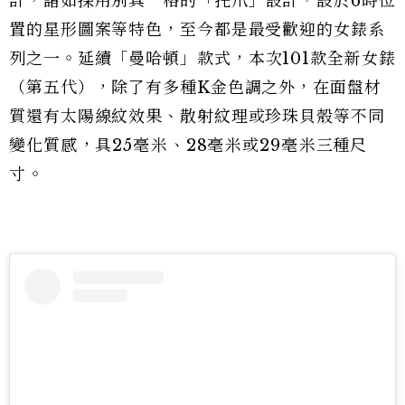
計
，諸如採用別具一格的「托爪」設計，設於6時位
置的星形圖案等特色，至今都是最受歡迎的女錶系
列之一。延續
「曼哈頓」款式，本次101
款全新女錶
（第五代），除了有多種K金色調之外，在面盤材
質還有太陽線紋效果、散射紋理或珍珠貝殼等不同
變化質感
⁠，具25毫⁠米⁠、28毫⁠米或29毫⁠米三種尺
寸⁠。