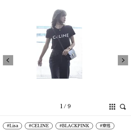
1
/
9
#Lisa
#CELINE
#BLACKPINK
#穿搭