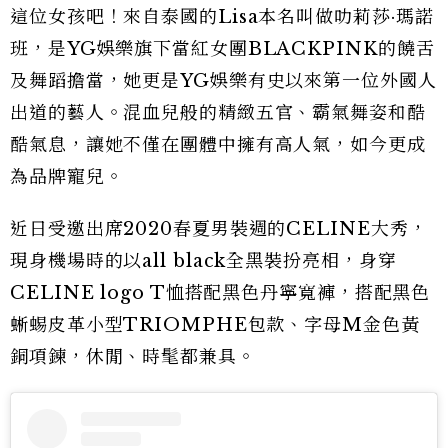
這位女孩吧！來自泰國的Lisa本名叫做叻莉莎·瑪諾
班，是YG娛樂旗下當紅女團BLACKPINK的饒舌
及舞蹈擔當，她更是YG娛樂有史以來第一位外國人
出道的藝人。混血兒般的精緻五官、霸氣舞姿和酷
酷氣息，讓她不僅在團體中擁有高人氣，如今更成
為品牌寵兒。
近日受邀出席2020春夏男裝週的CELINE大秀，
現身機場時的以all black全黑裝扮亮相，身穿
CELINE logo T恤搭配黑色丹寧寬褲，搭配黑色
蜥蜴皮革小型TRIOMPHE包款、字母M金色黃
銅項鍊，休閒、時髦都兼具。