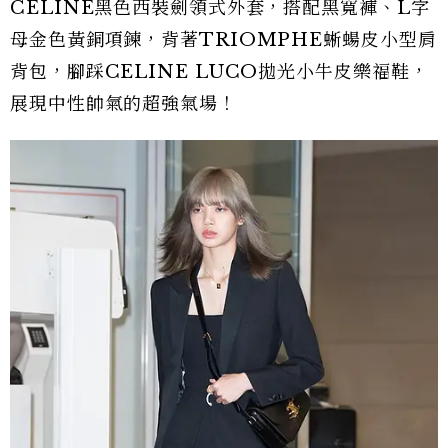
CELINE黑色西裝劍領式外套，搭配黑寬褲、L字
母金色黃銅項鍊，背著TRIOMPHE蜥蝪皮小型肩
背包，腳踩CELINE LUCO拋光小牛皮樂福鞋，
展現中性帥氣的超強氣場！