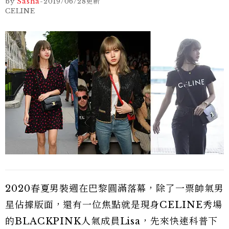
by
Sasha
-
2019/06/28
更新
CELINE
2020春夏男裝週在巴黎圓滿落幕，除了一票帥氣男
星佔據版面，還有一位焦點就是現身CELINE秀場
的BLACKPINK人氣成員Lisa，先來快速科普下