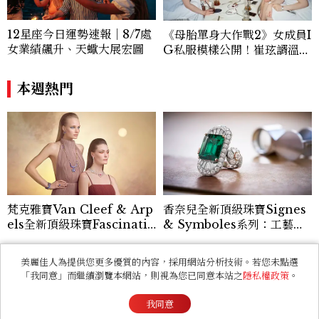
12星座今日運勢速報｜8/7處
《母胎單身大作戰2》女成員I
女業績飆升、天蠍大展宏圖
G私服模樣公開！崔玹諝溫柔
系歐膩粉絲飆漲、金秀炫竟是
低調千金？
本週熱門
梵克雅寶Van Cleef & Arp
香奈兒全新頂級珠寶Signes
els全新頂級珠寶Fascinatin
& Symboles系列：工藝解
g Egypt｜巴黎直擊
析篇
美麗佳人為提供您更多優質的內容，採用網站分析技術。若您未點選
看過此篇文章的人也喜歡
「我同意」而繼續瀏覽本網站，則視為您已同意本站之
隱私權政策
。
ENTERTAINMENT
我同意
走在演員的路上，蒲禾菲：