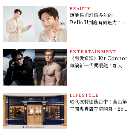
BEAUTY
讓池昌旭訂情多年的
Bello.U到底有何魅力！揭
密男神發光乳霜～「肽光透
亮緊緻霜」如何打造日不落
的透亮肌，熬夜拍戲不顯疲
倦感，超神！
ENTERTAINMENT
《戀愛修課》Kit Connor
傳演新一代獨眼龍！加入新
版《X戰警》，可望搭檔
Sadie Sink
LIFESTYLE
哈利波特迷衝台中！全台第
二間專賣店在這開幕，25週
年限定周邊、托特包太值得
入手