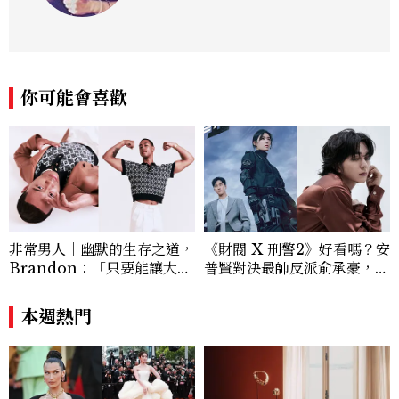
你可能會喜歡
非常男人｜幽默的生存之道，
《財閥 X 刑警2》好看嗎？安
Brandon：「只要能讓大家
普賢對決最帥反派俞承豪，鄭
笑，我們就有機會玩在一起，
恩彩接棒女主，開專機、刷黑
讓敵人成為朋友。」
卡，用錢輾壓罪犯的陳利手回
本週熱門
來了，這次能玩多大？