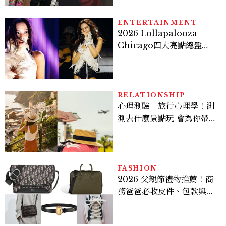
貞雙影后飆戲，線上看7大
看點懶人包
ENTERTAINMENT
2026 Lollapalooza
Chicago四大亮點總盤
點， JENNIE、 CORTIS
登台，K-POP擄獲全球！
RELATIONSHIP
心理測驗｜旅行心理學！測
測去什麼景點玩 會為你帶來
好運
FASHION
2026 父親節禮物推薦！商
務爸爸必收皮件、包款與鞋
履一次看