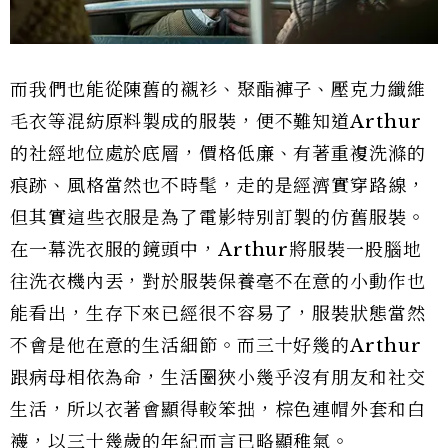
而我們也能從陳舊的襯衫、聚酯褲子、壓克力纖維
毛衣等混紡原料製成的服裝，便不難知道Arthur
的社經地位處於底層，價格低廉、有著重複洗滌的
痕跡、風格當然也不時髦，走的是經濟實穿路線，
但其實這些衣服是為了電影特別訂製的仿舊服裝。
在一幕洗衣服的鏡頭中，Arthur將服裝一股腦地
往洗衣機內丟，對於服裝保養毫不在意的小動作也
能看出，生存下來已經很不容易了，服裝狀態當然
不會是他在意的生活細節。而三十好幾的Arthur
跟病母相依為命，生活圈狹小幾乎沒有朋友和社交
生活，所以衣著會顯得較笨拙，棕色連帽外套和白
襪，以三十幾歲的年紀而言已略顯稚氣。