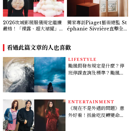
2026坎城影展服儀規定繼續
獨家專訪Piaget藝術總監 St
嚴格！「裸露、超大裙擺」都
éphanie Sivrière直擊全新
不行，紅毯女星今年都怎麼
頂級珠寶系列
穿？
看過此篇文章的人也喜歡
LIFESTYLE
颱風假發布規定是什麼？停
班停課查詢及標準？颱風假
有薪水嗎、可否拒絕上班？
ENTERTAINMENT
《現在不是外遇的問題》意
外好看！抓偷吃反轉變命
案？金憓秀傳奇美腿被讚
爆、金智勳大秀腹肌，曹汝