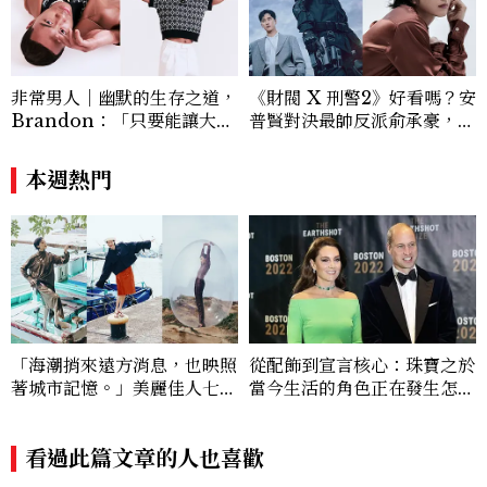
非常男人｜幽默的生存之道，
《財閥 X 刑警2》好看嗎？安
Brandon：「只要能讓大家
普賢對決最帥反派俞承豪，鄭
笑，我們就有機會玩在一起，
恩彩接棒女主，開專機、刷黑
讓敵人成為朋友。」
卡，用錢輾壓罪犯的陳利手回
本週熱門
來了，這次能玩多大？
「海潮捎來遠方消息，也映照
從配飾到宣言核心：珠寶之於
著城市記憶。」美麗佳人七月
當今生活的角色正在發生怎樣
時裝大頁面《港都物語》
的變化？
看過此篇文章的人也喜歡