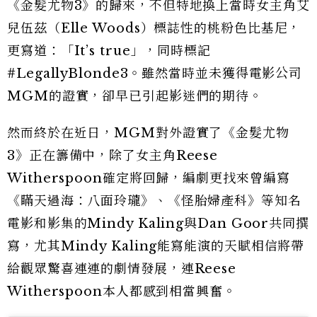
《金髮尤物3》的歸來，不但特地換上當時女主角艾
兒伍茲（Elle Woods）標誌性的桃粉色比基尼，
更寫道：「It’s true」，同時標記
#LegallyBlonde3。雖然當時並未獲得電影公司
MGM的證實，卻早已引起影迷們的期待。
然而終於在近日，MGM對外證實了《金髮尤物
3》正在籌備中，除了女主角Reese
Witherspoon確定將回歸，編劇更找來曾編寫
《瞞天過海：八面玲瓏》、《怪胎婦產科》等知名
電影和影集的Mindy Kaling與Dan Goor共同撰
寫，尤其Mindy Kaling能寫能演的天賦相信將帶
給觀眾驚喜連連的劇情發展，連Reese
Witherspoon本人都感到相當興奮。