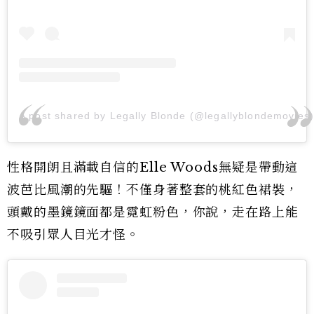
A post shared by Legally Blonde (@legallyblondemovies
性格開朗且滿載自信的Elle Woods無疑是帶動這
波芭比風潮的先驅！不僅身著整套的桃紅色裙裝，
頭戴的墨鏡鏡面都是霓虹粉色，你說，走在路上能
不吸引眾人目光才怪。