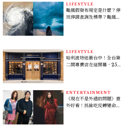
LIFESTYLE
颱風假發布規定是什麼？停
班停課查詢及標準？颱風假
有薪水嗎、可否拒絕上班？
LIFESTYLE
哈利波特迷衝台中！全台第
二間專賣店在這開幕，25週
年限定周邊、托特包太值得
入手
ENTERTAINMENT
《現在不是外遇的問題》意
外好看！抓偷吃反轉變命
案？金憓秀傳奇美腿被讚
爆、金智勳大秀腹肌，曹汝
貞雙影后飆戲，線上看7大