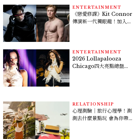
看點懶人包
ENTERTAINMENT
《戀愛修課》Kit Connor
傳演新一代獨眼龍！加入新
版《X戰警》，可望搭檔
Sadie Sink
ENTERTAINMENT
2026 Lollapalooza
Chicago四大亮點總盤
點， JENNIE、 CORTIS
登台，K-POP擄獲全球！
RELATIONSHIP
心理測驗｜旅行心理學！測
測去什麼景點玩 會為你帶來
好運