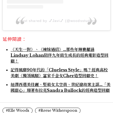
A post shared by 💅Javi💅 (@woodsstudies)
延伸閱讀：
《天生一對》、《辣妹過招》...那些年琳賽蘿涵
Lindsay Lohan陪伴九年級生成長的經典電影造型回
顧！
記得風靡90年代的「Clueless Style」嗎？經典高校
美劇《獨領風騷》富家千金女Cher造型回顧史！
紐澤西選美佳麗、堅毅女太空員、世紀搶劫案主謀...「美
國甜心」珊著布拉克Sandra Bullock的經典造型回顧
#Elle Woods
#Reese Witherspoon