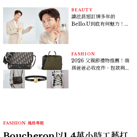
BEAUTY
讓池昌旭訂情多年的
Bello.U到底有何魅力！揭
密男神發光乳霜～「肽光透
亮緊緻霜」如何打造日不落
的透亮肌，熬夜拍戲不顯疲
倦感，超神！
FASHION
2026 父親節禮物推薦！商
務爸爸必收皮件、包款與鞋
履一次看
FASHION
風格專題
Boucheron以1.4萬小時工藝打