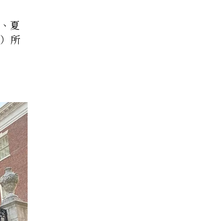
）、夏
r）所