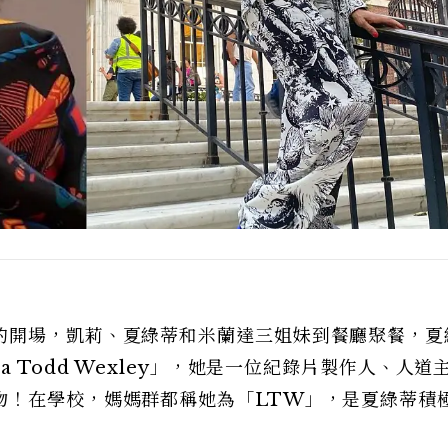
的開場，凱莉、夏綠蒂和米蘭達三姐妹到餐廳聚餐，夏
 Todd Wexley」，她是一位紀錄片製作人、人道
物！在學校，媽媽群都稱她為「LTW」，是夏綠蒂積