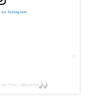
t on Instagram
Like That✨ (@just.the.city)