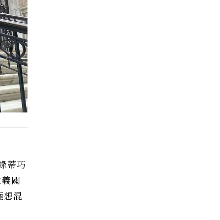
綠蒂巧
主義關
極想混