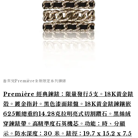
香奈兒Première全新限定系列鍊錶
Première 經典鍊錶：限量發行5支。18K黃金錶
殼。鍍金指針。黑色漆面錶盤。18K黃金錶鍊鑲嵌
625顆總重約14.28克拉明亮式切割鑽石。黑絲絨
穿鍊錶帶。高精準度石英機芯。功能：時、分顯
示。防水深度：30 米。錶徑：19.7 x 15.2 x 7.5