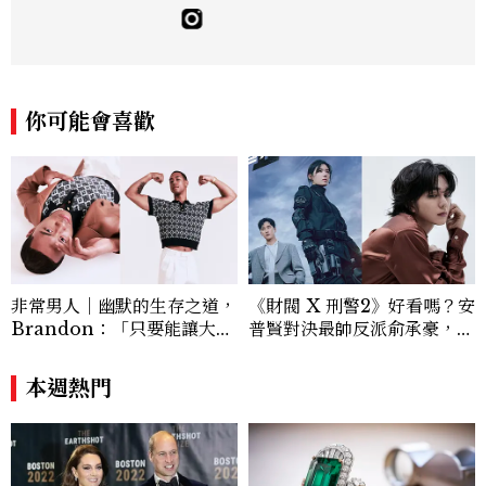
佳人》編輯工作內容，包括錶展等國際活動
採訪、珠寶市場動態等專題，及視覺拍攝執
行。用貼近生活且具知識性的視角，發掘珠
寶腕錶的細節美。Email：kate_tu@mc
tw.com.tw
你可能會喜歡
非常男人｜幽默的生存之道，
《財閥 X 刑警2》好看嗎？安
Brandon：「只要能讓大家
普賢對決最帥反派俞承豪，鄭
笑，我們就有機會玩在一起，
恩彩接棒女主，開專機、刷黑
讓敵人成為朋友。」
卡，用錢輾壓罪犯的陳利手回
本週熱門
來了，這次能玩多大？