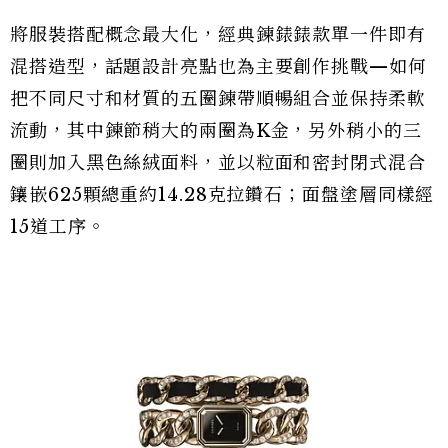
將服裝搭配概念最大化，經典鍊錶錶款單一件即有
混搭造型，話題設計亮點也為主要創作挑戰—如何
把不同尺寸和材質的五圈鍊帶順暢組合並保持柔軟
流動，其中鍊節稍大的兩圈為K金，另外稍小的三
圈則加入黑色絲絨面料，並以粒面和密封閉式混合
鑲嵌625顆總重約14.28克拉鑽石；面盤塗層同樣經
15道工序。