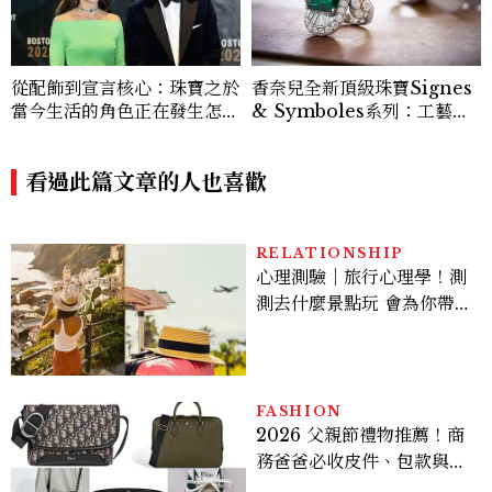
從配飾到宣言核心：珠寶之於
香奈兒全新頂級珠寶Signes
當今生活的角色正在發生怎樣
& Symboles系列：工藝解
的變化？
析篇
看過此篇文章的人也喜歡
RELATIONSHIP
心理測驗｜旅行心理學！測
測去什麼景點玩 會為你帶來
好運
FASHION
2026 父親節禮物推薦！商
務爸爸必收皮件、包款與鞋
履一次看