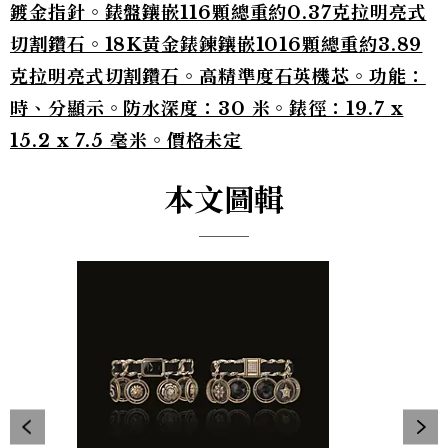
鍍金指針。錶盤鑲嵌116顆總重約0.37克拉明亮式
切割鑽石。18K黃金錶鍊鑲嵌1016顆總重約3.89
克拉明亮式切割鑽石。高精準度石英機芯。功能：
時、分顯示。防水深度：30 米。錶徑：19.7 x
15.2 x 7.5 毫米。價格未定
本文圖輯