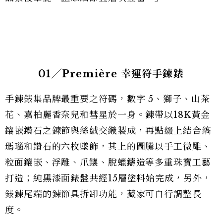
01╱Première 幸運符手鍊錶
手鍊錶集品牌最重要之符碼，數字 5、獅子、山茶
花、嘉柏麗香奈兒和彗星於一身。鍊帶以18K黃金
鑲嵌鑽石之鍊節與絲絨交織製成，再點綴上結合縞
瑪瑙和鑽石的六枚墜飾，其上的圖騰以手工微雕、
粒面鑲嵌、浮雕、爪鑲、脫蠟鑄造等多重珠寶工藝
打造；純黑漆面錶盤共經15層塗料始完成，另外，
錶鍊尾端的鍊節具拆卸功能，藏家可自行調整長
度。