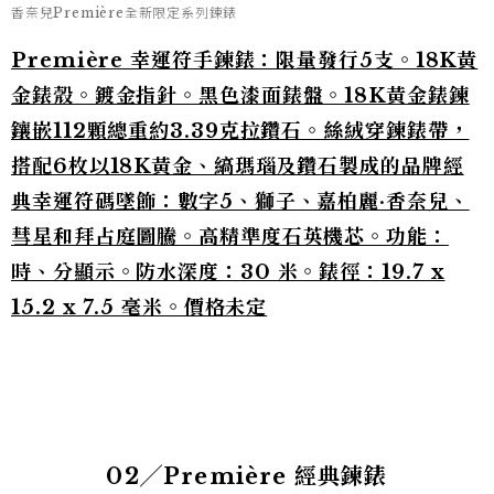
香奈兒Première全新限定系列鍊錶
Première 幸運符手鍊錶：限量發行5支。18K黃
金錶殼。鍍金指針。黑色漆面錶盤。18K黃金錶鍊
鑲嵌112顆總重約3.39克拉鑽石。絲絨穿鍊錶帶，
搭配6枚以18K黃金、縞瑪瑙及鑽石製成的品牌經
典幸運符碼墜飾：數字5、獅子、嘉柏麗·香奈兒、
彗星和拜占庭圖騰。高精準度石英機芯。功能：
時、分顯示。防水深度：30 米。錶徑：19.7 x
15.2 x 7.5 毫米。價格未定
02╱Première 經典鍊錶