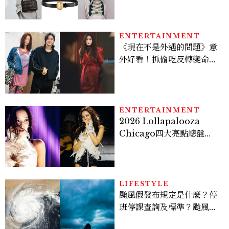
ENTERTAINMENT
《現在不是外遇的問題》意
外好看！抓偷吃反轉變命
案？金憓秀傳奇美腿被讚
爆、金智勳大秀腹肌，曹汝
貞雙影后飆戲，線上看7大
看點懶人包
ENTERTAINMENT
2026 Lollapalooza
Chicago四大亮點總盤
點， JENNIE、 CORTIS
登台，K-POP擄獲全球！
LIFESTYLE
颱風假發布規定是什麼？停
班停課查詢及標準？颱風假
有薪水嗎、可否拒絕上班？