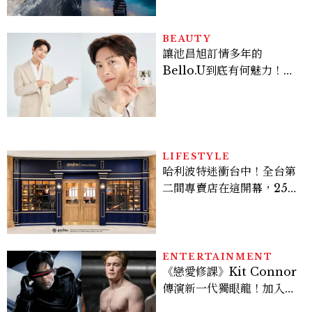
BEAUTY
讓池昌旭訂情多年的
Bello.U到底有何魅力！揭
密男神發光乳霜～「肽光透
亮緊緻霜」如何打造日不落
的透亮肌，熬夜拍戲不顯疲
倦感，超神！
LIFESTYLE
哈利波特迷衝台中！全台第
二間專賣店在這開幕，25週
年限定周邊、托特包太值得
入手
ENTERTAINMENT
《戀愛修課》Kit Connor
傳演新一代獨眼龍！加入新
版《X戰警》，可望搭檔