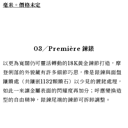
毫米。價格未定
03╱Première 鍊錶
以更為寬闊仍可靈活轉動的18K黃金鍊節打造，摩
登俐落的外貌藏有許多細節巧思，像是錶鍊與面盤
鑲鑽處（共鑲嵌1132顆鑽石）以少見的鍍銠處理，
如此一來讓金屬表面的閃耀度再加分；呼應變換造
型的自由精神，錶鍊尾端的鍊節可拆卸調整。