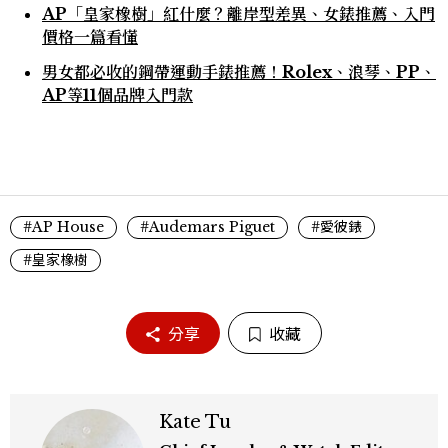
AP「皇家橡樹」紅什麼？離岸型差異、女錶推薦、入門
價格一篇看懂
男女都必收的鋼帶運動手錶推薦！Rolex、浪琴、PP、
AP等11個品牌入門款
#AP House
#Audemars Piguet
#愛彼錶
#皇家橡樹
分享
收藏
Kate Tu