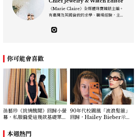
Chief Jewelry & Watch Editor
《Marie Claire》全媒體珠寶鐘錶主編。
有臺灣及英國倫敦的求學、職場經驗，主修
新聞學和時尚媒體。累積十年以上的《美麗
佳人》編輯工作內容，包括錶展等國際活動
採訪、珠寶市場動態等專題，及視覺拍攝執
行。用貼近生活且具知識性的視角，發掘珠
寶腕錶的細節美。Email：kate_tu@mc
tw.com.tw
你可能會喜歡
孫藝珍《挑情醜聞》回歸小螢
90年代校園風「波浪髮箍」
幕，私服偏愛這幾款基礎單
回歸，Hailey Bieber示範
品，隨手一穿都是高級感範
如何戴得時髦：這款Miu Mi
本！
u髮箍未開賣先爆紅！
本週熱門