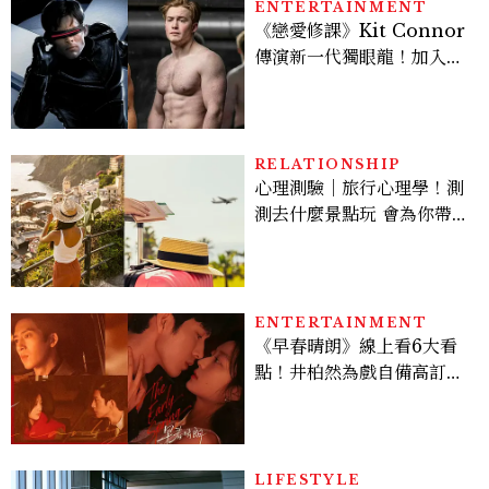
多大？
ENTERTAINMENT
《戀愛修課》Kit Connor
傳演新一代獨眼龍！加入新
版《X戰警》，可望搭檔
Sadie Sink
RELATIONSHIP
心理測驗｜旅行心理學！測
測去什麼景點玩 會為你帶來
好運
ENTERTAINMENT
《早春晴朗》線上看6大看
點！井柏然為戲自備高訂，
孫千苦等地下戀轉正，雨夜
激吻獲讚慾感天花板
LIFESTYLE