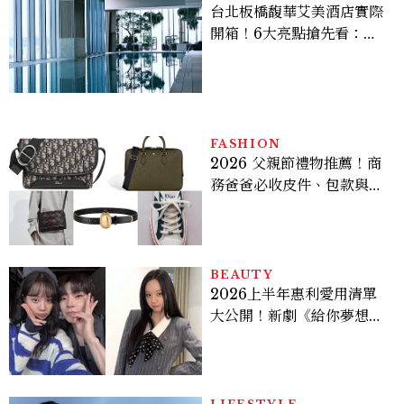
台北板橋馥華艾美酒店實際
開箱！6大亮點搶先看：新
北最新旅宿地標、高空泳
池、客房藏奢華細節
FASHION
2026 父親節禮物推薦！商
務爸爸必收皮件、包款與鞋
履一次看
BEAUTY
2026上半年惠利愛用清單
大公開！新劇《給你夢想》
美出新高度，10款保養、香
水、護髮同款一次看