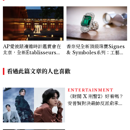
AP愛彼錶複雜時計鑑賞會在
香奈兒全新頂級珠寶Signes
北京，全新Établisseurs工
& Symboles系列：工藝解
坊計畫腕錶直擊！
析篇
看過此篇文章的人也喜歡
ENTERTAINMENT
《財閥 X 刑警2》好看嗎？
安普賢對決最帥反派俞承
豪，鄭恩彩接棒女主，開專
機、刷黑卡，用錢輾壓罪犯
的陳利手回來了，這次能玩