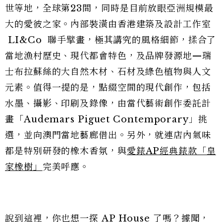
世等地，全球第23間，同時是目前放眼亞洲規模最
大的愛彼之家。內部裝潢由香港建築及設計工作室
LI&Co 聯手擘畫，極其講究的風格細節，揉合了
當地漁村歷史、現代都會特色，及品牌發源地—瑞
士布拉蘇絲的大自然木材、石材及綠色植物與人文
元素。值得一提的是，點綴空間的現代創作，包括
水墨、攝影、印刷及錄像，由當代藝術創作委託計
畫「Audemars Piguet Contemporary」挑
選，並向澳門當地藝廊借出。另外，就連店內氣味
都是特別研發的橡木香氛，與
愛錶AP經典錶款「皇
家橡樹」
完美呼應。
說到這裡，你也想一探 AP House 了嗎？據聞，