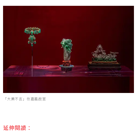
「大美不言」在嘉義故宮
延伸閱讀：