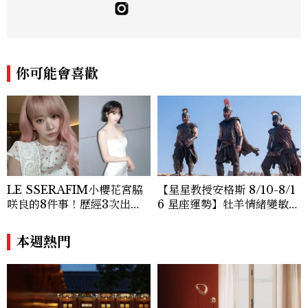
佳人》編輯工作內容，包括錶展等國際活動
採訪、珠寶市場動態等專題，及視覺拍攝執
行。用貼近生活且具知識性的視角，發掘珠
寶腕錶的細節美。Email：kate_tu@mc
tw.com.tw
你可能會喜歡
LE SSERAFIM小櫻花宮脇
【星星教授安格斯 8/10-8/1
咲良的8件事！歷經3次出
6 星座運勢】牡羊情緒變敏
道、嚴以律己的終極自我管理
感，雙子人際吸引力爆棚
王、靠「這招」養成17吋螞蟻
本週熱門
腰