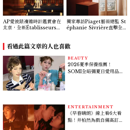
AP愛彼錶複雜時計鑑賞會在
獨家專訪Piaget藝術總監 St
北京，全新Établisseurs工
éphanie Sivrière直擊全新
坊計畫腕錶直擊！
頂級珠寶系列
看過此篇文章的人也喜歡
BEAUTY
2026夏季保養推薦！
SOMI全昭彌夏日愛用品公
開，防曬、護髮、止汗、頭
皮保養10款好物一次看
ENTERTAINMENT
《早春晴朗》線上看6大看
點！井柏然為戲自備高訂，
孫千苦等地下戀轉正，雨夜