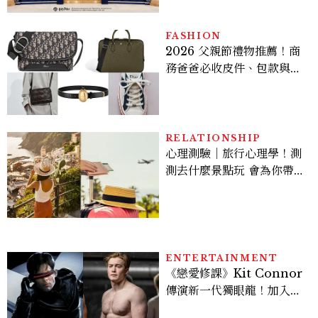
FASHION
2026 父親節禮物推薦！商
務爸爸必收皮件、包款與鞋
履一次看
RELATIONSHIP
心理測驗｜旅行心理學！測
測去什麼景點玩 會為你帶來
好運
ENTERTAINMENT
《戀愛修課》Kit Connor
傳演新一代獨眼龍！加入新
版《X戰警》，可望搭檔