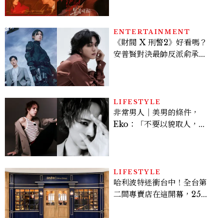
激吻獲讚慾感天花板
ENTERTAINMENT
《財閥 X 刑警2》好看嗎？
安普賢對決最帥反派俞承
豪，鄭恩彩接棒女主，開專
機、刷黑卡，用錢輾壓罪犯
的陳利手回來了，這次能玩
多大？
LIFESTYLE
非常男人｜美男的條件，
Eko：「不要以貌取人，內
在與外在同樣重要。」
LIFESTYLE
哈利波特迷衝台中！全台第
二間專賣店在這開幕，25週
年限定周邊、托特包太值得
入手