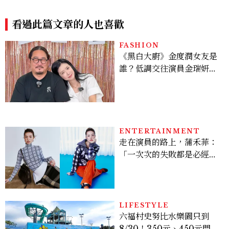
的變化？
時裝大頁面《港都物語》
看過此篇文章的人也喜歡
FASHION
《黑白大廚》金度潤女友是
誰？低調交往演員金瑞妍、
曾出演《少年法庭》，私下
極簡風穿搭是日常範本！
ENTERTAINMENT
走在演員的路上，蒲禾菲：
「一次次的失敗都是必經過
程，必須要經過那些練習，
才能做得好。」
LIFESTYLE
六福村史努比水樂園只到
8/30！350元、450元門票