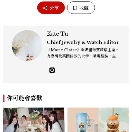
分享
收藏
Kate Tu
Chief Jewelry & Watch Editor
《Marie Claire》全媒體珠寶鐘錶主編。
有臺灣及英國倫敦的求學、職場經驗，主修
新聞學和時尚媒體。累積十年以上的《美麗
佳人》編輯工作內容，包括錶展等國際活動
採訪、珠寶市場動態等專題，及視覺拍攝執
行。用貼近生活且具知識性的視角，發掘珠
寶腕錶的細節美。Email：kate_tu@mc
tw.com.tw
你可能會喜歡