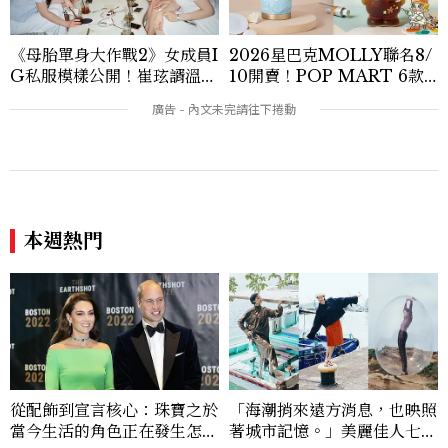
《母胎單身大作戰2》女成員I
2026星巴克MOLLY聯名8/
G私服模樣公開！崔玹諝溫柔
10開賣！POP MART 6款
系歐膩粉絲飆漲、金秀炫竟是
杯袋價格、草莓布蕾星冰樂一
低調千金？
次看
本週熱門
從配飾到宣言核心：珠寶之於
「海潮捎來遠方消息，也映照
當今生活的角色正在發生怎樣
著城市記憶。」美麗佳人七月