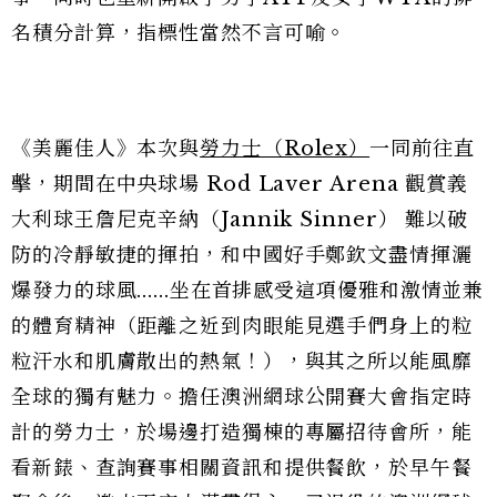
名積分計算，指標性當然不言可喻。
《美麗佳人》本次與
勞力士（Rolex）
一同前往直
擊，期間在中央球場 Rod Laver Arena 觀賞義
大利球王詹尼克辛納（Jannik Sinner） 難以破
防的冷靜敏捷的揮拍，和中國好手鄭欽文盡情揮灑
爆發力的球風......坐在首排感受這項優雅和激情並兼
的體育精神（距離之近到肉眼能見選手們身上的粒
粒汗水和肌膚散出的熱氣！），與其之所以能風靡
全球的獨有魅力。擔任澳洲網球公開賽大會指定時
計的勞力士，於場邊打造獨棟的專屬招待會所，能
看新錶、查詢賽事相關資訊和提供餐飲，於早午餐