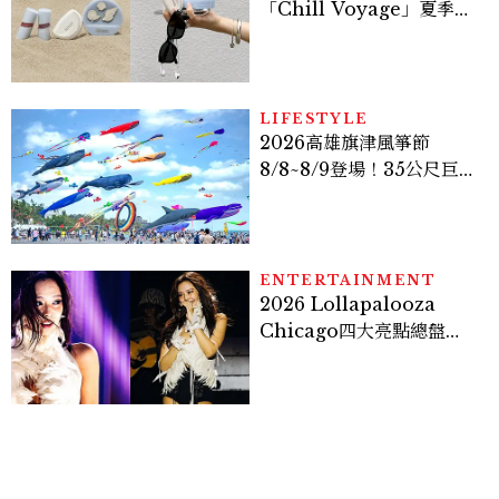
「Chill Voyage」夏季限
定系列登場，夢幻海洋藍空
間、限定彩妝、DIY吊飾一
次體驗
LIFESTYLE
2026高雄旗津風箏節
8/8~8/9登場！35公尺巨大
鯨魚首度放飛、豐富親子活
動時間懶人包
ENTERTAINMENT
2026 Lollapalooza
Chicago四大亮點總盤
點， JENNIE、 CORTIS
登台，K-POP擄獲全球！