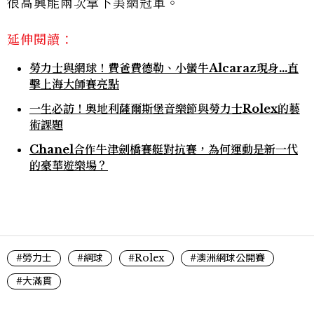
很高興能兩次拿下美網冠軍。
延伸閱讀：
勞力士與網球！費爸費德勒、小蠻牛Alcaraz現身...直
擊上海大師賽亮點
一生必訪！奧地利薩爾斯堡音樂節與勞力士Rolex的藝
術課題
Chanel合作牛津劍橋賽艇對抗賽，為何運動是新一代
的豪華遊樂場？
#勞力士
#網球
#Rolex
#澳洲網球公開賽
#大滿貫