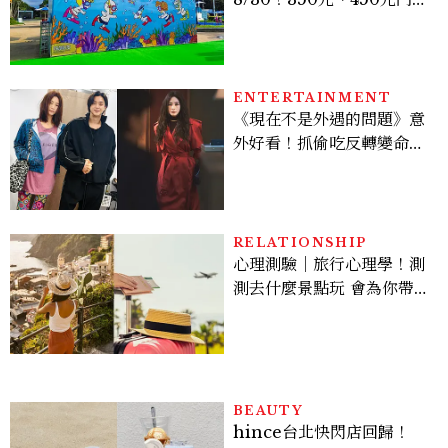
優惠一次看，必拍造景、
SNOOPY美食可愛登場
ENTERTAINMENT
《現在不是外遇的問題》意
外好看！抓偷吃反轉變命
案？金憓秀傳奇美腿被讚
爆、金智勳大秀腹肌，曹汝
貞雙影后飆戲，線上看7大
看點懶人包
RELATIONSHIP
心理測驗｜旅行心理學！測
測去什麼景點玩 會為你帶來
好運
BEAUTY
hince台北快閃店回歸！