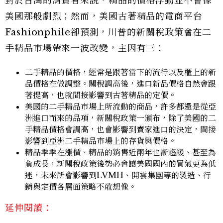
對於台灣的消費者來說，精品的價格浮動並不會像
美國那般劇烈；然而，美國古著精品的電商平台
Fashionphile卻預測，川普的新關稅政策會在二
手精品市場帶來一波改變，主因有三：
二手精品的價格，經常是跟著當下的流行以及櫃上的新
品價格在做調整。關稅調高後，進口新品價格自然會跟
著提高，也就間接影響到古著精品的定價。
美國的二手精品市場上所流動的商品，許多都還是從亞
洲進口而來的品項，新關稅政策一頒布，除了美國的二
手精品價格會調高，也會影響到賣家進口的決定，間接
影響到亞洲二手精品市場上的存貨與價格。
精品季季在漲價、精品的銷售近兩年也漸趨緩、甚至為
負成長，新關稅政策後勢必會讓美國國內的買氣更為低
迷，未來所會影響到LVMH、開雲集團等的製造、行
銷與定價各層面策略不敢想像。
延伸閱讀：