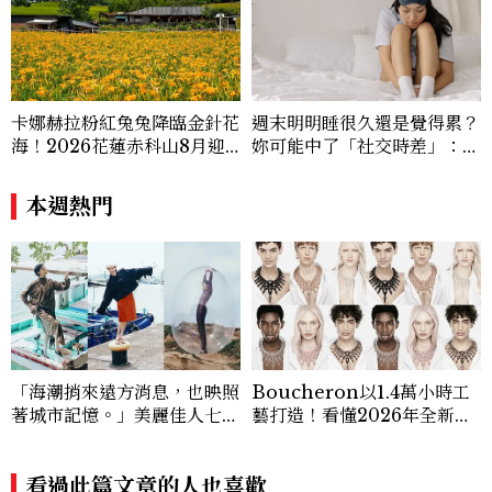
卡娜赫拉粉紅兔兔降臨金針花
週末明明睡很久還是覺得累？
海！2026花蓮赤科山8月迎
妳可能中了「社交時差」：睡
滿開花期，40公頃金色花毯
眠專家親授3招把生理時鐘調
＋夢幻打卡攻略
回來
本週熱門
「海潮捎來遠方消息，也映照
Boucheron以1.4萬小時工
著城市記憶。」美麗佳人七月
藝打造！看懂2026年全新高
時裝大頁面《港都物語》
級珠寶系列背後
看過此篇文章的人也喜歡