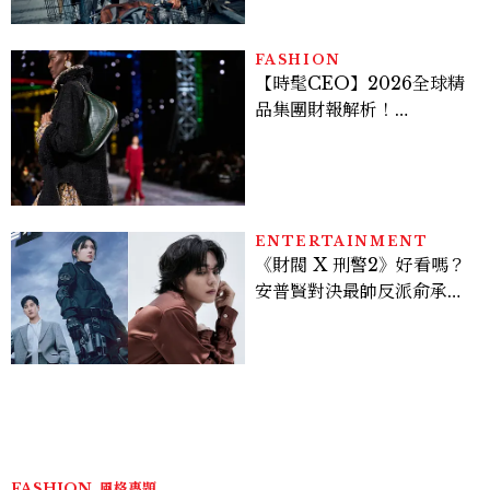
裝不在意
FASHION
【時髦CEO】2026全球精
品集團財報解析！
LVMH、Hermès、
Chanel、Gucci 誰是真
正贏家？5大趨勢一次看
ENTERTAINMENT
《財閥 X 刑警2》好看嗎？
安普賢對決最帥反派俞承
豪，鄭恩彩接棒女主，開專
機、刷黑卡，用錢輾壓罪犯
的陳利手回來了，這次能玩
多大？
FASHION
風格專題