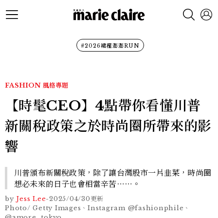
#2026裙襬澎澎RUN
FASHION
風格專題
【時髦CEO】4點帶你看懂川普
新關稅政策之於時尚圈所帶來的影
響
川普頒布新關稅政策，除了讓台灣股市一片韭菜，時尚圈
想必未來的日子也會相當辛苦⋯⋯。
by
Jess Lee
-
2025/04/30
更新
Photo/ Getty Images、Instagram @fashionphile、
@amore_tokyo