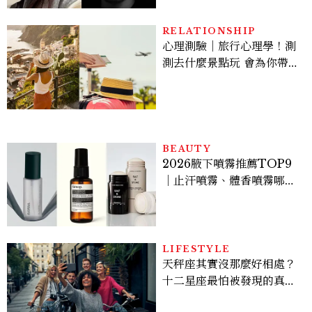
RELATIONSHIP
心理測驗｜旅行心理學！測
測去什麼景點玩 會為你帶來
好運
BEAUTY
2026腋下噴霧推薦TOP9
｜止汗噴霧、體香噴霧哪款
最好用？改善汗臭與異味必
看
LIFESTYLE
天秤座其實沒那麼好相處？
十二星座最怕被發現的真實
面貌，「這星座」一直在假