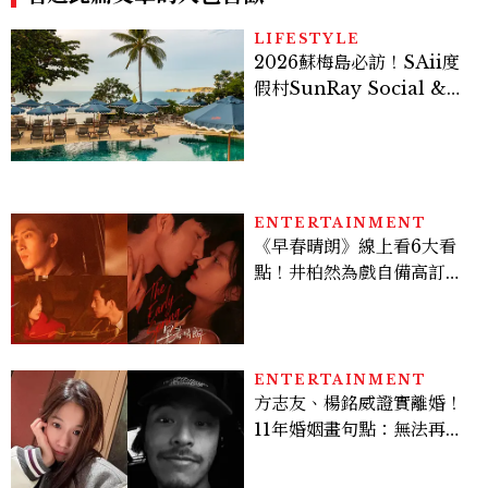
LIFESTYLE
2026蘇梅島必訪！SAii度
假村SunRay Social &
Swim Club全新開箱，6
大亮點體驗懶人包
ENTERTAINMENT
《早春晴朗》線上看6大看
點！井柏然為戲自備高訂，
孫千苦等地下戀轉正，雨夜
激吻獲讚慾感天花板
ENTERTAINMENT
方志友、楊銘威證實離婚！
11年婚姻畫句點：無法再做
情人，但永遠是家人