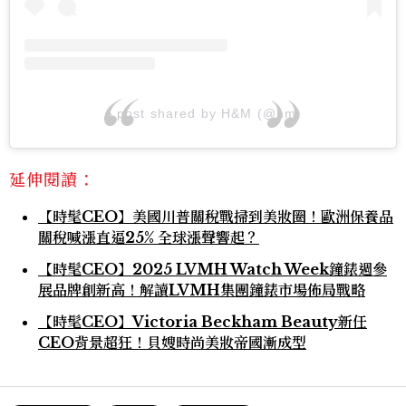
A post shared by H&M (@hm)
延伸閱讀：
【時髦CEO】美國川普關稅戰掃到美妝圈！歐洲保養品
關稅喊漲直逼25% 全球漲聲響起？
【時髦CEO】2025 LVMH Watch Week鐘錶週參
展品牌創新高！解讀LVMH集團鐘錶市場佈局戰略
【時髦CEO】Victoria Beckham Beauty新任
CEO背景超狂！貝嫂時尚美妝帝國漸成型