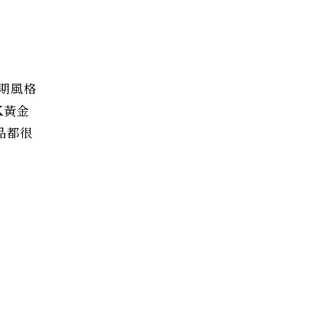
期風格
K黃金
品都很