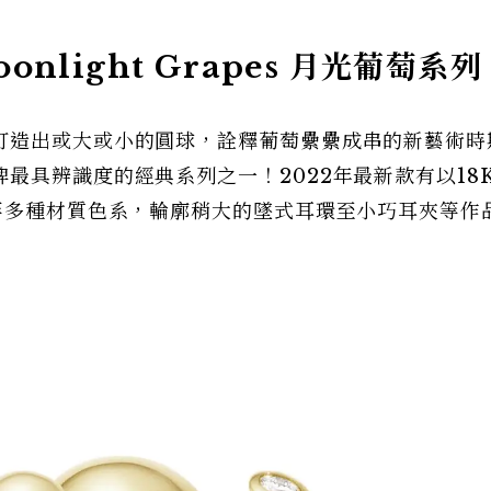
nlight Grapes 月光葡萄系列
打造出或大或小的圓球，詮釋葡萄纍纍成串的新藝術時
最具辨識度的經典系列之一！2022年最新款有以18
等多種材質色系，輪廓稍大的墜式耳環至小巧耳夾等作