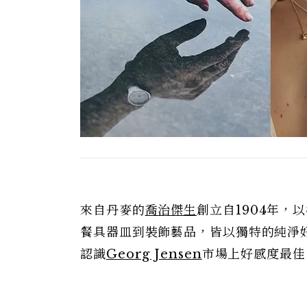
來自丹麥的
喬治傑生
創立自1904年
餐具器皿到裝飾藝品，皆以獨特的純淨
認識
Georg Jensen
市場上好感度最佳