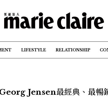
MENT
LIFESTYLE
RELATIONSHIP
CO
org Jensen最經典、最暢