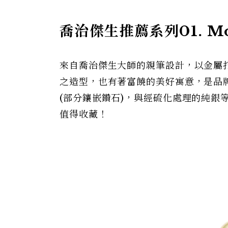
喬治傑生推薦系列01. Moo
來自喬治傑生大師的親筆設計，以金屬
之造型，也有著富饒的美好寓意，是品牌
(部分鑲嵌鑽石)，與經硫化處理的純銀
值得收藏！