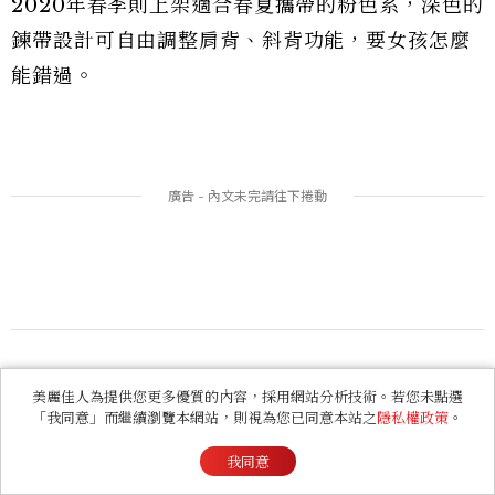
2020年春季則上架適合春夏攜帶的粉色系，深色的
鍊帶設計可自由調整肩背、斜背功能，要女孩怎麼
能錯過。
Coach PARKER斜揹包，NT12,8
美麗佳人為提供您更多優質的內容，採用網站分析技術。若您未點選
「我同意」而繼續瀏覽本網站，則視為您已同意本站之
隱私權政策
。
00
我同意