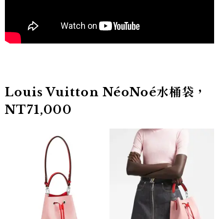
Louis Vuitton NéoNoé水桶袋，
NT71,000