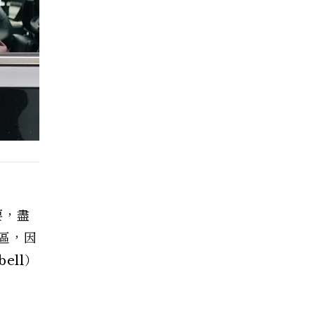
要，盡
區，因
ell）