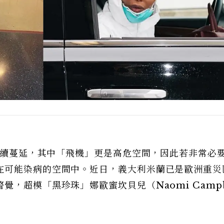
球持續蔓延，其中「飛機」更是高危空間，因此若非常必
在可能染病的空間中。近日，義大利米蘭已是歐洲重災
，超模「黑珍珠」娜歐蜜坎貝兒（Naomi Campb