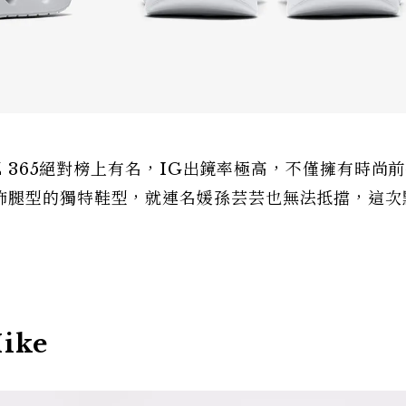
YZ 365絕對榜上有名，IG出鏡率極高，不僅擁有時尚
飾腿型的獨特鞋型，就連名媛孫芸芸也無法抵擋，這次
Hike