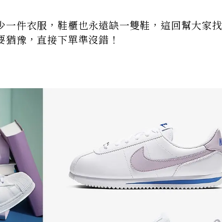
少一件衣服，鞋櫃也永遠缺一雙鞋，這回幫大家找
要猶豫，直接下單準沒錯！