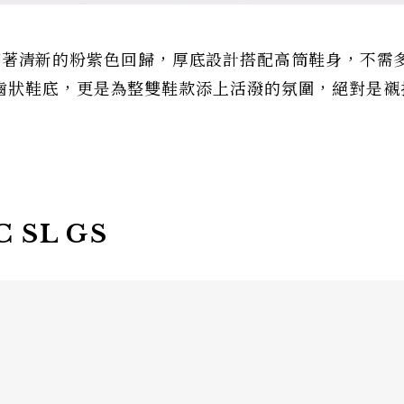
！這次帶著清新的粉紫色回歸，厚底設計搭配高筒鞋身，不需
齒狀鞋底，更是為整雙鞋款添上活潑的氛圍，絕對是襯
C SL GS