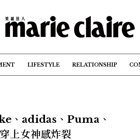
MENT
LIFESTYLE
RELATIONSHIP
CO
e、adidas、Puma、
，一穿上女神感炸裂