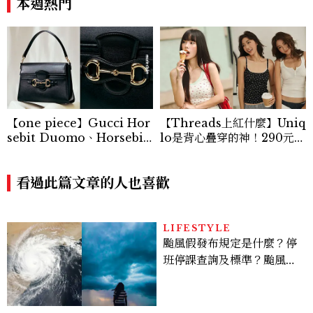
本週熱門
【one piece】Gucci Hor
【Threads上紅什麼】Uniq
sebit Duomo、Horsebit
lo是背心疊穿的神！290元蕾
Ristretto 登場！一枚金屬馬
絲+碎花+亨利領背心怎麼
銜如何成為 Gucci 百年品牌
搭？3套公式無腦跟上
最經典的象徵
看過此篇文章的人也喜歡
LIFESTYLE
颱風假發布規定是什麼？停
班停課查詢及標準？颱風假
有薪水嗎、可否拒絕上班？