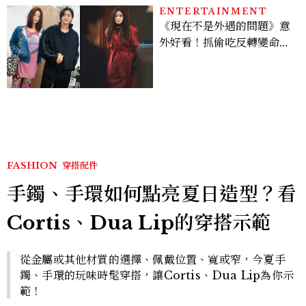
ENTERTAINMENT
《現在不是外遇的問題》意
外好看！抓偷吃反轉變命
案？金憓秀傳奇美腿被讚
爆、金智勳大秀腹肌，曹汝
貞雙影后飆戲，線上看7大
看點懶人包
FASHION
穿搭配件
手鐲、手環如何點亮夏日造型？看
Cortis、Dua Lip的穿搭示範
從金屬或其他材質的選擇、佩戴位置、寬或窄，今夏手
鐲、手環的玩味時髦穿搭，讓Cortis、Dua Lip為你示
範！