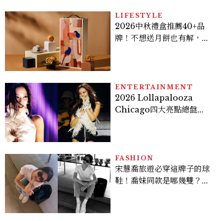
LIFESTYLE
2026中秋禮盒推薦40+品
牌！不想送月餅也有解，送
長輩、送客戶一次挑
ENTERTAINMENT
2026 Lollapalooza
Chicago四大亮點總盤
點， JENNIE、 CORTIS
登台，K-POP擄獲全球！
FASHION
宋慧喬旅遊必穿這牌子的球
鞋！喬妹同款是哪幾雙？
AUTRY究竟有什麼魅力讓
她愛上？