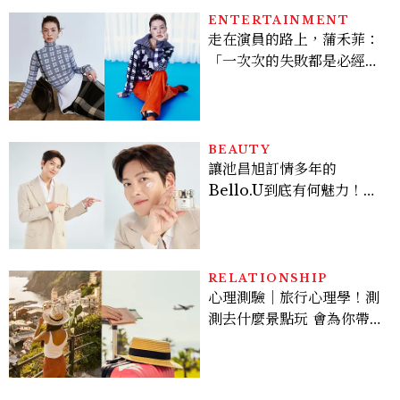
ENTERTAINMENT
走在演員的路上，蒲禾菲：
「一次次的失敗都是必經過
程，必須要經過那些練習，
才能做得好。」
BEAUTY
讓池昌旭訂情多年的
Bello.U到底有何魅力！揭
密男神發光乳霜～「肽光透
亮緊緻霜」如何打造日不落
的透亮肌，熬夜拍戲不顯疲
倦感，超神！
RELATIONSHIP
心理測驗｜旅行心理學！測
測去什麼景點玩 會為你帶來
好運