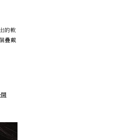
推出的軟
個疊戴
公開