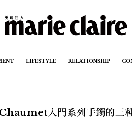
MENT
LIFESTYLE
RELATIONSHIP
CO
Chaumet入門系列手鐲的三