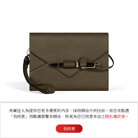
想送一雙能陪伴爸爸多年的鞋履？Di
美麗佳人為提供您更多優質的內容，採用網站分析技術。若您未點選
「我同意」而繼續瀏覽本網站，則視為您已同意本站之
隱私權政策
。
or 今年有哪些值得關注的設計？
我同意