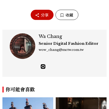
分享
收藏
Wa Chang
Senior Digital Fashion Editor
wow_chang@mctw.com.tw
你可能會喜歡