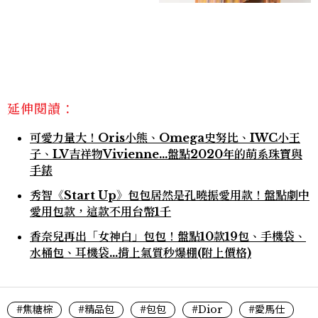
延伸閱讀：
可愛力量大！Oris小熊、Omega史努比、IWC小王
子、LV吉祥物Vivienne…盤點2020年的萌系珠寶與
手錶
秀智《Start Up》包包居然是孔曉振愛用款！盤點劇中
愛用包款，這款不用台幣1千
香奈兒再出「女神白」包包！盤點10款19包、手機袋、
水桶包、耳機袋…揹上氣質秒爆棚(附上價格)
#焦糖棕
#精品包
#包包
#Dior
#愛馬仕