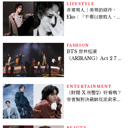
LIFESTYLE
非常男人｜美男的條件，
Eko：「不要以貌取人，內
在與外在同樣重要。」
FASHION
BTS 世界巡演
《ARIRANG》Act 2 7 位
成員舞台造型一次看
ENTERTAINMENT
《財閥 X 刑警2》好看嗎？
安普賢對決最帥反派俞承
豪，鄭恩彩接棒女主，開專
機、刷黑卡，用錢輾壓罪犯
的陳利手回來了，這次能玩
多大？
BEAUTY