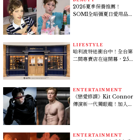
2026夏季保養推薦！
SOMI全昭彌夏日愛用品公
開，防曬、護髮、止汗、頭
皮保養10款好物一次看
LIFESTYLE
哈利波特迷衝台中！全台第
二間專賣店在這開幕，25週
年限定周邊、托特包太值得
入手
ENTERTAINMENT
《戀愛修課》Kit Connor
傳演新一代獨眼龍！加入新
版《X戰警》，可望搭檔
Sadie Sink
ENTERTAINMENT