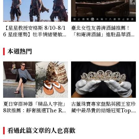
【星星教授安格斯 8/10-8/1
臺北女性友善清酒舖推薦！
6 星座運勢】牡羊情緒變敏
「和庵清酒舖」進駐晶華酒
感，雙子人際吸引力爆棚
店：首創五行心情選酒、單杯
180元起輕鬆微醺
本週熱門
夏日穿搭神器「精品人字拖」
古董珠寶專家盤點英國王室珍
8款推薦：靜奢風選The Ro
藏中最昂貴的結婚冠冕Top.
w、這雙小貓跟太時髦！
5！
看過此篇文章的人也喜歡