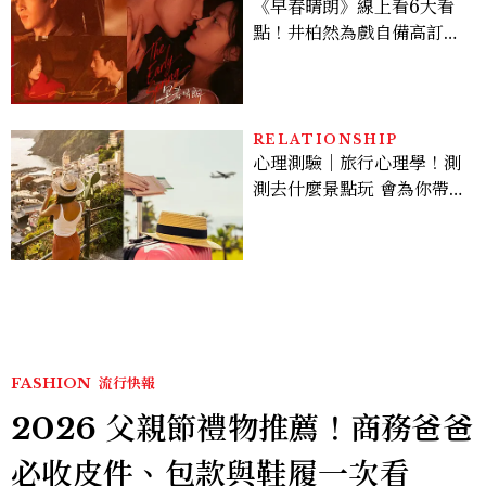
《早春晴朗》線上看6大看
點！井柏然為戲自備高訂，
孫千苦等地下戀轉正，雨夜
激吻獲讚慾感天花板
RELATIONSHIP
心理測驗｜旅行心理學！測
測去什麼景點玩 會為你帶來
好運
FASHION
流行快報
2026 父親節禮物推薦！商務爸爸
必收皮件、包款與鞋履一次看