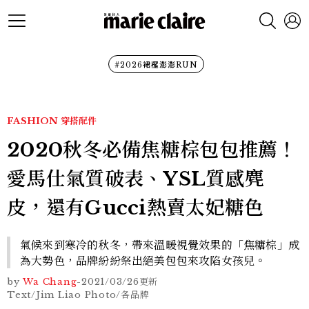
#2026裙襬澎澎RUN
FASHION
穿搭配件
2020秋冬必備焦糖棕包包推薦！
愛馬仕氣質破表、YSL質感麂
皮，還有Gucci熱賣太妃糖色
氣候來到寒冷的秋冬，帶來溫暖視覺效果的「焦糖棕」成
為大勢色，品牌紛紛祭出絕美包包來攻陷女孩兒。
by
Wa Chang
-
2021/03/26
更新
Text/Jim Liao Photo/各品牌