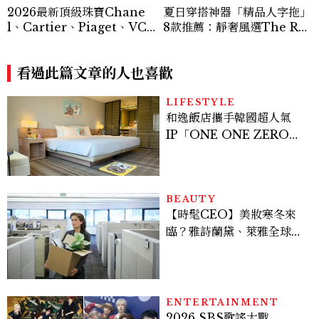
2026最新頂級珠寶Chane
夏日穿搭神器「精品人字拖」
l、Cartier、Piaget、VC
8款推薦：靜奢風選The Ro
A⋯⋯19大品牌之作盤點
w、這雙小貓跟太時髦！
看過此篇文章的人也喜歡
LIFESTYLE
和逸飯店攜手韓國超人氣
IP「ONE ONE ZERO
SEVEN」，打造療癒系快
樂狗狗主題房！全台獨家客
房、聯名好禮一次收藏
BEAUTY
【時髦CEO】美妝寒冬來
臨？雅詩蘭黛、萊雅全球裁
員＋關閉官網，下一步計畫
曝光
ENTERTAINMENT
2026 SBS歌謠大戰