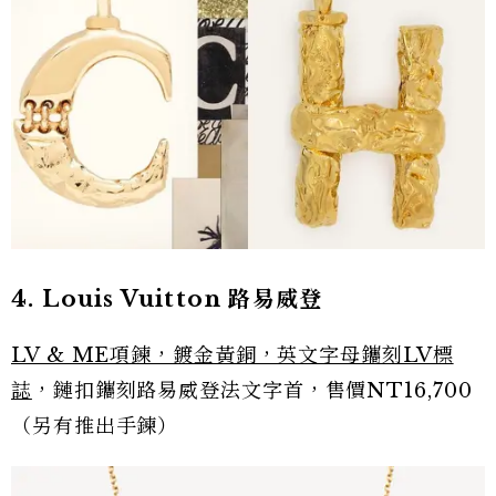
4. Louis Vuitton 路易威登
LV & ME項鍊，鍍金黃銅，英文字母鑴刻LV標
誌
，鏈扣鑴刻路易威登法文字首，售價NT16,700
（另有推出手鍊）