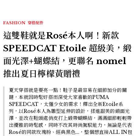
FASHION
穿搭配件
這雙鞋就是Rosé本人啊！新款
SPEEDCAT Etoile 超級美，緞
面光澤+蝴蝶結，更聯名 nomel
推出夏日檸檬黃贈禮
夏天穿搭就是要亮一點！鞋子是最容易在細節加分的關
鍵，本就因時髦好搭而深受大家喜歡的PUMA
SPEEDCAT，太懂少女的需求！釋出全新Etoile系
列，以Rosé本人為雛型延伸的設計，揉進甜美的緞面光
澤，並改在鞋頭處俏皮打上緞帶蝴蝶結，滿滿細節輕輕帶
出優雅的時髦感，同時不改其時尚駕馭能力，無論是代表
Rosé的同款玫瑰粉、經典黑色…，整個想直接ALL IN包