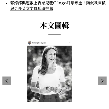
郭婞淳奧運戴上香奈兒雙C logo耳環奪金！類似款售價
與更多英文字母耳環推薦
本文圖輯