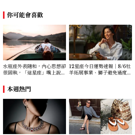
寶腕錶的細節美。Email：kate_tu@mc
tw.com.tw
你可能會喜歡
水瓶座外表隨和，內心思想卻
12星座今日運勢速報｜8/6牡
很固執，「這星座」嘴上說都
羊拓展事業、獅子避免過度借
可以，最後還是照自己的方式
貸
選！12星座最難被改變的一
本週熱門
面