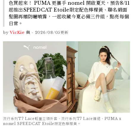
色買起來！ PUMA 更攜手 nomel 開啟夏天，預告8/11
起推出SPEEDCAT Etoile限定配色檸檬黃、聯名緞面
髮圈再贈防曬噴霧，一起收藏今夏必備三件組，點亮每個
日常。
by
VicKie
與
-
2026/08/05
更新
流行系列T7 Lace輕量立領外套、流行系列T7 Lace褲裙、PUMA x
nomel SPEEDCAT Etoile限定色檸檬黃。