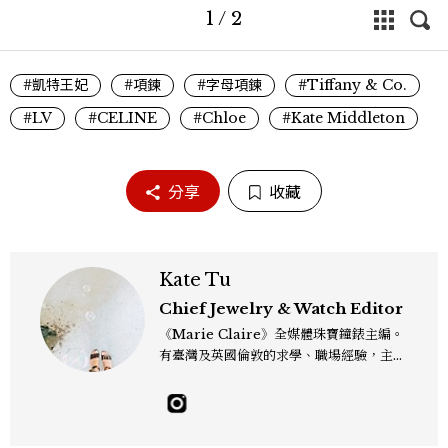
1
/
2
#凱特王妃
#項鍊
#字母項鍊
#Tiffany & Co.
#LV
#CELINE
#Chloe
#Kate Middleton
分享
收藏
Kate Tu
Chief Jewelry & Watch Editor
《Marie Claire》全媒體珠寶鐘錶主編。
有臺灣及英國倫敦的求學、職場經驗，主修
新聞學和時尚媒體。累積十年以上的《美麗
佳人》編輯工作內容，包括錶展等國際活動
採訪、珠寶市場動態等專題，及視覺拍攝執
行。用貼近生活且具知識性的視角，發掘珠