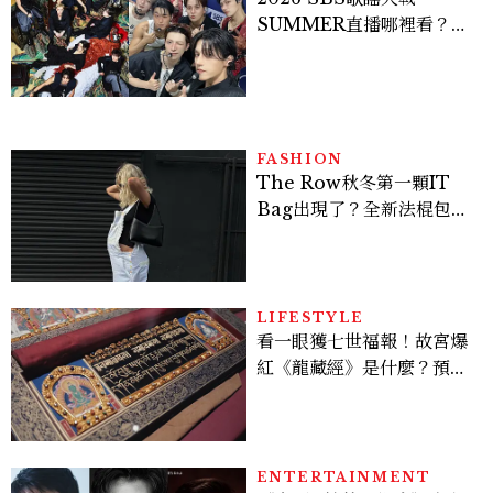
SUMMER直播哪裡看？
Stray Kids、ATEEZ等
28組卡司、線上播出時間一
次看
FASHION
The Row秋冬第一顆IT
Bag出現了？全新法棍包
「Alma」，極簡控又要開
始排隊了
LIFESTYLE
看一眼獲七世福報！故宮爆
紅《龍藏經》是什麼？預約
＆參觀攻略一次看
ENTERTAINMENT