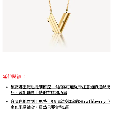
延伸閱讀：
黛安娜王妃也是細節控！4招你可能從未注意過的選配技
巧，戴出珠寶手錶的質感和巧思
台灣也能買到！凱特王妃出席活動拿的Strathberry手
拿包限量補貨，居然只要台幣1萬