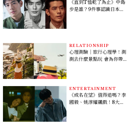
《直到T恤乾了為止》中島
步是誰？9件事認識日本
「昭和臉」男星：大文豪玄
孫、《地獄占星師》關鍵人
物
RELATIONSHIP
心理測驗｜旅行心理學！測
測去什麼景點玩 會為你帶來
好運
ENTERTAINMENT
《成名在望》值得追嗎？李
國毅、姚淳耀飆戲！8大看
點與網友殘酷評價：節奏太
慢、犯人太好猜？