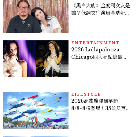
《黑白大廚》金度潤女友是
誰？低調交往演員金瑞妍、
曾出演《少年法庭》，私下
極簡風穿搭是日常範本！
ENTERTAINMENT
2026 Lollapalooza
Chicago四大亮點總盤
點， JENNIE、 CORTIS
登台，K-POP擄獲全球！
LIFESTYLE
2026高雄旗津風箏節
8/8~8/9登場！35公尺巨大
鯨魚首度放飛、豐富親子活
動時間懶人包