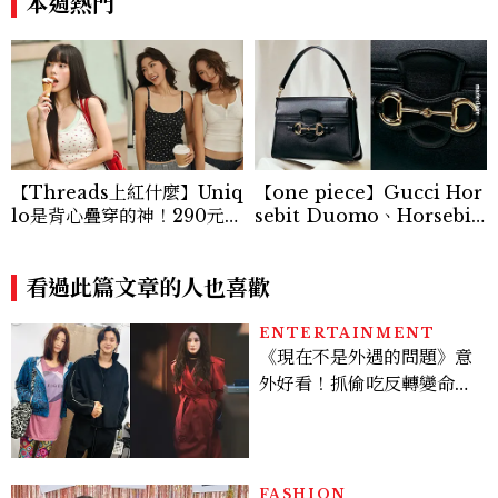
本週熱門
【Threads上紅什麼】Uniq
【one piece】Gucci Hor
lo是背心疊穿的神！290元蕾
sebit Duomo、Horsebit
絲+碎花+亨利領背心怎麼
Ristretto 登場！一枚金屬馬
搭？3套公式無腦跟上
銜如何成為 Gucci 百年品牌
看過此篇文章的人也喜歡
最經典的象徵
ENTERTAINMENT
《現在不是外遇的問題》意
外好看！抓偷吃反轉變命
案？金憓秀傳奇美腿被讚
爆、金智勳大秀腹肌，曹汝
貞雙影后飆戲，線上看7大
看點懶人包
FASHION