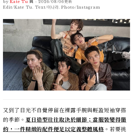
by
Kate Tu
與
-
2026/08/06
更新
Edit/Kate Tu. Text/이나라. Photo/Instagram
又到了目光不自覺停留在裸露手腕與輕盈短袖穿搭
的季節。
夏日造型往往取決於細節；當服裝變得簡
約，一件精緻的配件便足以定義整體風格
。若要挑