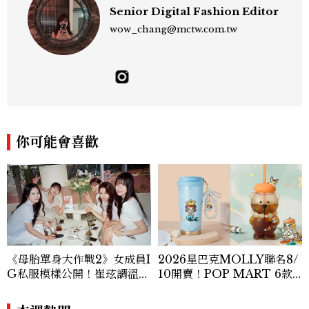
Senior Digital Fashion Editor
wow_chang@mctw.com.tw
你可能會喜歡
《母胎單身大作戰2》女成員I
2026星巴克MOLLY聯名8/
G私服模樣公開！崔玹諝溫柔
10開賣！POP MART 6款
系歐膩粉絲飆漲、金秀炫竟是
杯袋價格、草莓布蕾星冰樂一
低調千金？
次看