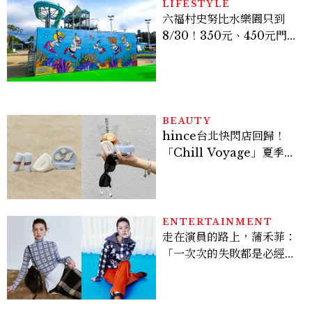
LIFESTYLE
六福村史努比水樂園只到
8/30！350元、450元門票
優惠一次看，必拍造景、
SNOOPY美食可愛登場
BEAUTY
hince台北快閃店回歸！
「Chill Voyage」夏季限
定系列登場，夢幻海洋藍空
間、限定彩妝、DIY吊飾一
次體驗
ENTERTAINMENT
走在演員的路上，蒲禾菲：
「一次次的失敗都是必經過
程，必須要經過那些練習，
才能做得好。」