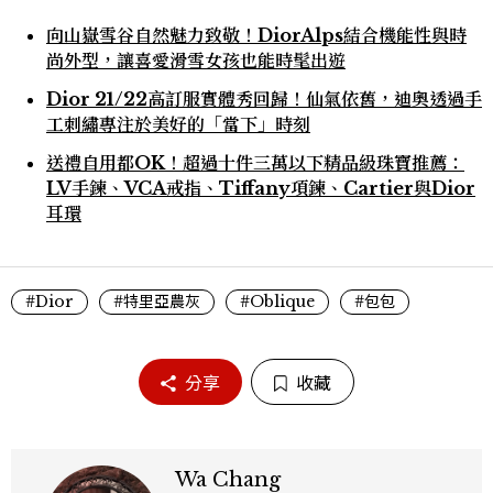
向山嶽雪谷自然魅力致敬！DiorAlps結合機能性與時
尚外型，讓喜愛滑雪女孩也能時髦出遊
Dior 21/22高訂服實體秀回歸！仙氣依舊，迪奧透過手
工刺繡專注於美好的「當下」時刻
送禮自用都OK！超過十件三萬以下精品級珠寶推薦：
LV手鍊、VCA戒指、Tiffany項鍊、Cartier與Dior
耳環
#Dior
#特里亞農灰
#Oblique
#包包
分享
收藏
Wa Chang