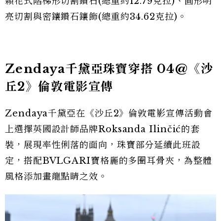
顆花式階梯形切割鑽石(總重約12.79克拉)、圓形明
亮切割與密鑲鑽石鑲飾(總重約34.62克拉)。
Zendaya千黛亞珠寶穿搭 04@《沙
丘2》倫敦電影宣傳
Zendaya千黛亞在《沙丘2》倫敦電影宣傳活動會
上選擇英國設計師品牌Roksanda Ilinčić的套
裝，展現率性俐落的面向，珠寶部分延續此班設
定，搭配BVLGARI寶格麗的多圈耳骨夾，為整體
風格添加畫龍點睛之效。