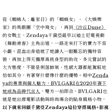
從《蜘蛛人：離家日》的「蜘蛛女」、《大娛樂
家》的馬戲團「空中飛女」，再到
《沙丘Dune》
的女戰士，Zendaya千黛亞最早以迪士尼電視劇
《舞動青春》主角出道，一路走來打下的實力不容
小覷。混血出身造就了她讓人一眼難忘的獨特容
貌，再加上得天獨厚高挑身型的助攻、多元嘗試的
大方態度，不管是俐落帥氣、性感大器都能駕馭地
恰如其分，有著穿什麼像什麼的優勢。相中
Zenda
ya的專業與個人魅力，BVLGARI在2020年簽下
她成為品牌代言人
，雙方一拍即合，BVLGARI也
就是她出席電影活動與時尚場合的貼身風格小物，
以下就來回顧千黛亞Zendaya這位穿搭風格+影視