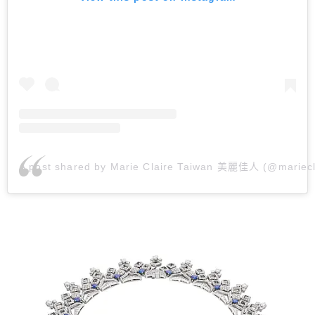
A post shared by Marie Claire Taiwan 美麗佳人 (@mariecl