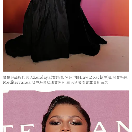
寶格麗品牌代言人Zendaya(右)與知名造型師Law Roach(左)出席寶格麗
Mediterranea 地中海頂級珠寶系列 威尼斯發表會並合照留念