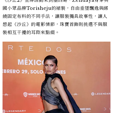
《沙丘2》宣傳活動來到墨西哥，Zendaya身穿英
國小眾品牌Torisheju的裙裝，自由垂墜飄逸與綁
繞固定布料的不同手法，讓服裝獨具故事性，讓人
想起《沙丘》的電影情節，珠寶首飾則挑選不與服
裝相互干擾的耳際來點綴。