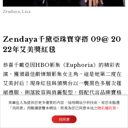
Zendaya, Lisa
Zendaya千黛亞珠寶穿搭 09@ 20
22年艾美獎紅毯
恭喜千戴亞因HBO影集《Euphoria》的精彩表
演，獲頒最佳劇情類影集女主角，這是她第二度在
艾美封后！現身紅毯與頒獎台以一襲黑色多層次蓬
裙禮服、俐落妝容與俏麗髮型，搭配代言品牌寶格
麗BVLGARI的頂級鑽石貼頸項鍊（鑲嵌1顆橢圓
美麗佳人為提供您更多優質的內容，採用網站分析技術。若您未點選
「我同意」而繼續瀏覽本網站，則視為您已同意本站之
隱私權政策
。
形切割鑽石4.45克拉、1顆圓形明亮切割鑽石與密鑲
鑽石總重約12.96克拉）、釘式耳環與戒指，呈現復
我同意