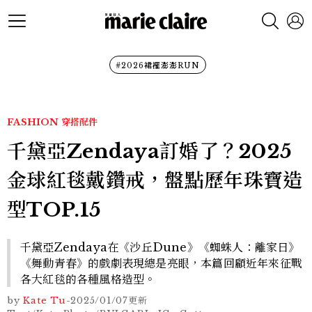
#2026裙襬澎澎RUN
FASHION
穿搭配件
千黛亞Zendaya訂婚了？2025
金球紅毯戴鑽戒，盤點歷年珠寶造
型TOP.15
千黛亞Zendaya在《沙丘Dune》《蜘蛛人：離家日》
《舞動青春》的戲劇表現總是亮眼，本篇回顧近年來征戰
各大紅毯的各種風格造型。
by
Kate Tu
-
2025/01/07
更新