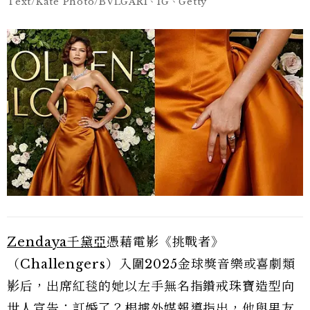
Text/Kate Photo/BVLGARI、IG、Getty
Zendaya千黛亞
憑藉電影《挑戰者》
（Challengers）入圍2025金球獎音樂或喜劇類
影后，出席紅毯的她以左手無名指鑽戒珠寶造型向
世人宣告：訂婚了？根據外媒報導指出，他與男友