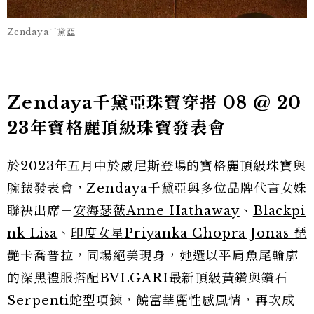
Zendaya千黛亞
Zendaya千黛亞珠寶穿搭 08 @ 20
23年寶格麗頂級珠寶發表會
於2023年五月中於威尼斯登場的寶格麗頂級珠寶與
腕錶發表會，Zendaya千黛亞與多位品牌代言女姝
聯袂出席－
安海瑟薇Anne Hathaway
、
Blackpi
nk Lisa
、
印度女星Priyanka Chopra Jonas 琵
艷卡喬普拉
，同場絕美現身，她選以平肩魚尾輪廓
的深黑禮服搭配BVLGARI最新頂級黃鑽與鑽石
Serpenti蛇型項鍊，饒富華麗性感風情，再次成