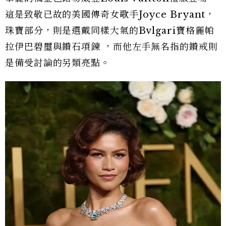
這是致敬已故的美國傳奇女歌手Joyce Bryant，
珠寶部分，則是選戴同樣大氣的Bvlgari寶格麗帕
拉伊巴碧璽與鑽石項鍊 ，而他左手無名指的鑽戒則
是備受討論的另類亮點。