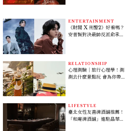
ENTERTAINMENT
《財閥 X 刑警2》好看嗎？
安普賢對決最帥反派俞承
豪，鄭恩彩接棒女主，開專
機、刷黑卡，用錢輾壓罪犯
的陳利手回來了，這次能玩
多大？
RELATIONSHIP
心理測驗｜旅行心理學！測
測去什麼景點玩 會為你帶來
好運
LIFESTYLE
臺北女性友善清酒舖推薦！
「和庵清酒舖」進駐晶華酒
店：首創五行心情選酒、單