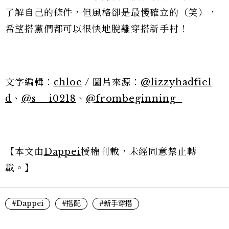
了解自己的條件，但風格卻是最慢確立的（笑），
希望搭黨們都可以很快地脫離穿搭新手村！
文字編輯：
chloe
/ 圖片來源：
@
lizzyhadfiel
d
、
@s__i0218
、
@frombeginning_
【本文由
Dappei
授權刊載，未經同意禁止轉
載。】
#Dappei
#搭配
#新手穿搭