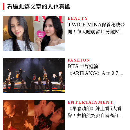
Kook演繹Balenciaga訂製
價格、5大亮點一次看
服
看過此篇文章的人也喜歡
BEAUTY
TWICE MINA保養秘訣公
開！每天睡前留10分鐘ME
TIME、定期皮拉提斯，6
個日常習慣養出牛奶肌
FASHION
BTS 世界巡演
《ARIRANG》Act 2 7 位
成員舞台造型一次看
ENTERTAINMENT
《早春晴朗》線上看6大看
點！井柏然為戲自備高訂，
孫千苦等地下戀轉正，雨夜
激吻獲讚慾感天花板