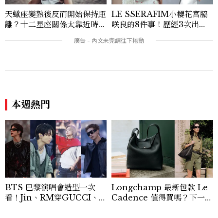
天蠍座變熟後反而開始保持距
LE SSERAFIM小櫻花宮脇
離？十二星座關係太靠近時最
咲良的8件事！歷經3次出
怕發生的事，「這星座」一有
道、嚴以律己的終極自我管理
壓力就先躲起來
王、靠「這招」養成17吋螞蟻
腰
本週熱門
BTS 巴黎演唱會造型一次
Longchamp 最新包款 Le
看！Jin、RM穿GUCCI、Ji
Cadence 值得買嗎？下一款
min 換上4套 Dior、Jung
人氣包就是它，尺寸、容量、