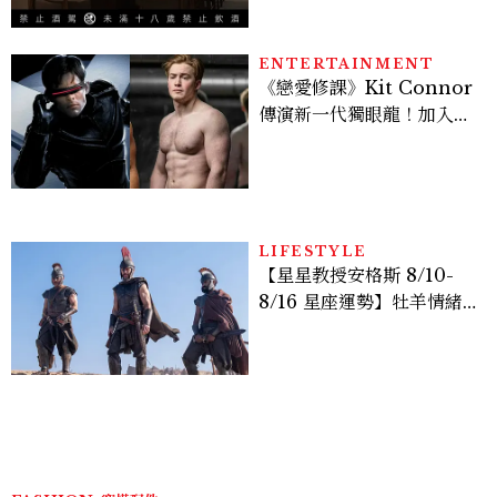
杯180元起輕鬆微醺
ENTERTAINMENT
《戀愛修課》Kit Connor
傳演新一代獨眼龍！加入新
版《X戰警》，可望搭檔
Sadie Sink
LIFESTYLE
【星星教授安格斯 8/10-
8/16 星座運勢】牡羊情緒
變敏感，雙子人際吸引力爆
棚