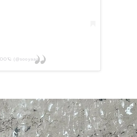
ISOO🪐 (@sooyaaa__)