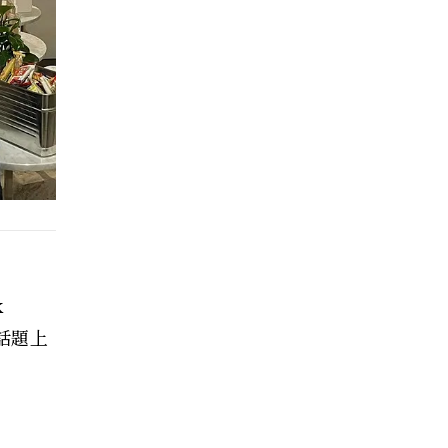
k
話題上