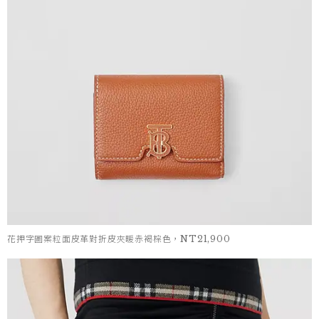
花押字圖案粒面皮革對折皮夾暖赤褐棕色，NT21,900