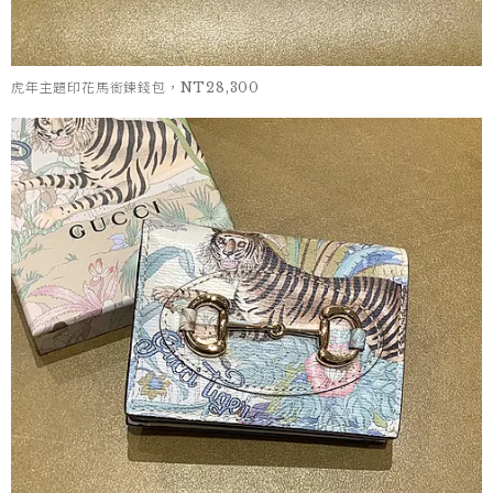
虎年主題印花馬銜鍊錢包，NT28,300