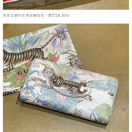
虎年主題印花馬銜鍊錢包，NT28,300