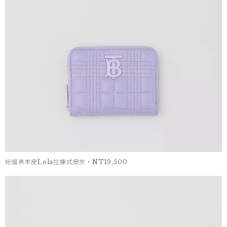
絎縫羔羊皮Lola拉鍊式皮夾，NT19,500