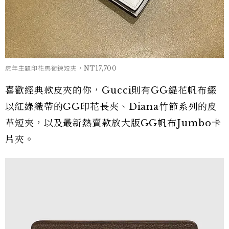
虎年主題印花馬銜鍊短夾，NT17,700
喜歡經典款皮夾的你，Gucci則有GG緹花帆布綴
以紅綠織帶的GG印花長夾、Diana竹節系列的皮
革短夾，以及最新熱賣款放大版GG帆布Jumbo卡
片夾。