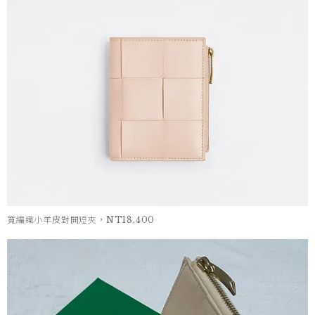
寬編織小羊皮對開短夾，NT18,400