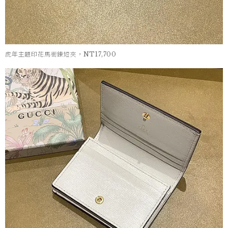
虎年主題印花馬銜鍊短夾，NT17,700