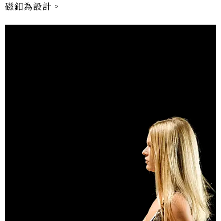
磁釦為設計。