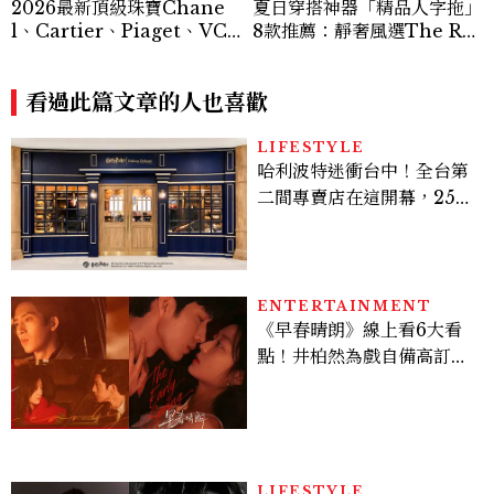
2026最新頂級珠寶Chane
夏日穿搭神器「精品人字拖」
l、Cartier、Piaget、VC
8款推薦：靜奢風選The Ro
A⋯⋯19大品牌之作盤點
w、這雙小貓跟太時髦！
看過此篇文章的人也喜歡
LIFESTYLE
哈利波特迷衝台中！全台第
二間專賣店在這開幕，25週
年限定周邊、托特包太值得
入手
ENTERTAINMENT
《早春晴朗》線上看6大看
點！井柏然為戲自備高訂，
孫千苦等地下戀轉正，雨夜
激吻獲讚慾感天花板
LIFESTYLE