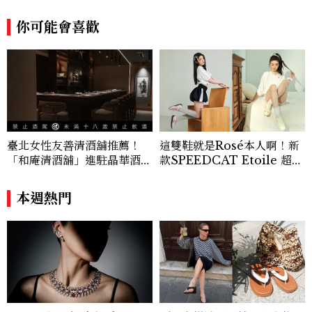
你可能會喜歡
臺北女性友善清酒舖推薦！
這雙鞋就是Rosé本人啊！新
「和庵清酒舖」進駐晶華酒
款SPEEDCAT Etoile 超級
店：首創五行心情選酒、單杯
美，緞面光澤+蝴蝶結，更聯
180元起輕鬆微醺
名 nomel 推出夏日檸檬黃
本週熱門
贈禮