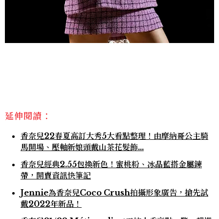
延伸閱讀：
香奈兒22春夏高訂大秀5大看點整理！由摩納哥公主騎
馬開場、壓軸新娘頭戴山茶花髮飾…
香奈兒經典2.55包換新色！蜜桃粉、冰晶藍搭金屬鍊
帶，開賣資訊快筆記
Jennie為香奈兒Coco Crush拍攝形象廣告，搶先試
戴2022年新品！