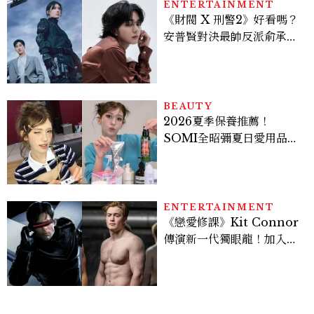
ENTERTAINMENT
《財閥 X 刑警2》好看嗎？
安普賢對決最帥反派俞承
豪，鄭恩彩接棒女主，開專
機、刷黑卡，用錢輾壓罪犯
的陳利手回來了，這次能玩
多大？
BEAUTY
2026夏季保養推薦！
SOMI全昭彌夏日愛用品公
開，防曬、護髮、止汗、頭
皮保養10款好物一次看
ENTERTAINMENT
《戀愛修課》Kit Connor
傳演新一代獨眼龍！加入新
版《X戰警》，可望搭檔
Sadie Sink