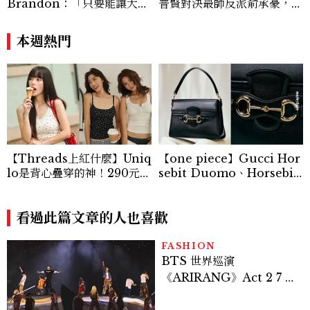
Brandon：「只要能讓大家
普賢對決最帥反派俞承豪，鄭
笑，我們就有機會玩在一起，
恩彩接棒女主，開專機、刷黑
讓敵人成為朋友。」
卡，用錢輾壓罪犯的陳利手回
本週熱門
來了，這次能玩多大？
【Threads上紅什麼】Uniq
【one piece】Gucci Hor
lo是背心疊穿的神！290元蕾
sebit Duomo、Horsebit
絲+碎花+亨利領背心怎麼
Ristretto 登場！一枚金屬馬
搭？3套公式無腦跟上
銜如何成為 Gucci 百年品牌
看過此篇文章的人也喜歡
最經典的象徵
FASHION
BTS 世界巡演
《ARIRANG》Act 2 7 位
成員舞台造型一次看