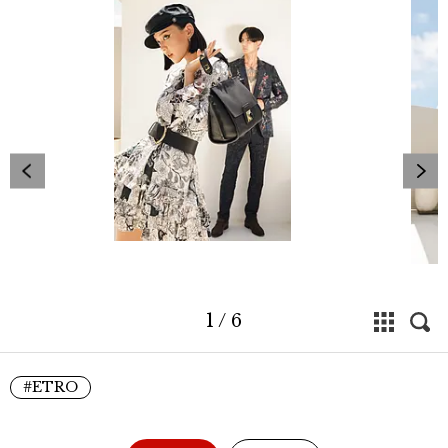
1
/
6
#ETRO