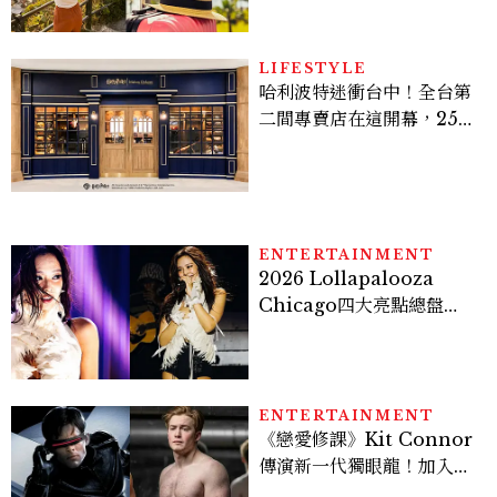
LIFESTYLE
哈利波特迷衝台中！全台第
二間專賣店在這開幕，25週
年限定周邊、托特包太值得
入手
ENTERTAINMENT
2026 Lollapalooza
Chicago四大亮點總盤
點， JENNIE、 CORTIS
登台，K-POP擄獲全球！
ENTERTAINMENT
《戀愛修課》Kit Connor
傳演新一代獨眼龍！加入新
版《X戰警》，可望搭檔