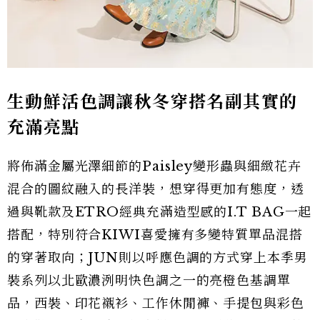
生動鮮活色調讓秋冬穿搭名副其實的
充滿亮點
將佈滿金屬光澤細節的Paisley變形蟲與細緻花卉
混合的圖紋融入的長洋裝，想穿得更加有態度，透
過與靴款及ETRO經典充滿造型感的I.T BAG一起
搭配，特別符合KIWI喜愛擁有多變特質單品混搭
的穿著取向；JUN則以呼應色調的方式穿上本季男
裝系列以北歐濃洌明快色調之一的亮橙色基調單
品，西裝、印花襯衫、工作休閒褲、手提包與彩色