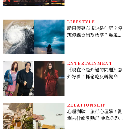
LIFESTYLE
颱風假發布規定是什麼？停
班停課查詢及標準？颱風假
有薪水嗎、可否拒絕上班？
ENTERTAINMENT
《現在不是外遇的問題》意
外好看！抓偷吃反轉變命
案？金憓秀傳奇美腿被讚
爆、金智勳大秀腹肌，曹汝
貞雙影后飆戲，線上看7大
看點懶人包
RELATIONSHIP
心理測驗｜旅行心理學！測
測去什麼景點玩 會為你帶來
好運