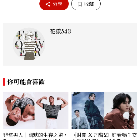
分享
收藏
花漾543
你可能會喜歡
非常男人｜幽默的生存之道，
《財閥 X 刑警2》好看嗎？安