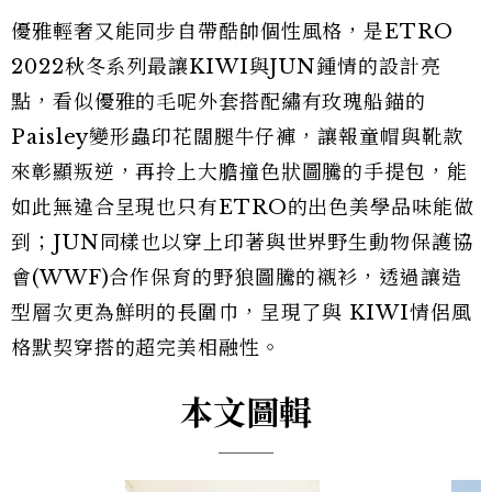
優雅輕奢又能同步自帶酷帥個性風格，是ETRO
2022秋冬系列最讓KIWI與JUN鍾情的設計亮
點，看似優雅的毛呢外套搭配繡有玫瑰船錨的
Paisley變形蟲印花闊腿牛仔褲，讓報童帽與靴款
來彰顯叛逆，再拎上大膽撞色狀圖騰的手提包，能
如此無違合呈現也只有ETRO的出色美學品味能做
到；JUN同樣也以穿上印著與世界野生動物保護協
會(WWF)合作保育的野狼圖騰的襯衫，透過讓造
型層次更為鮮明的長圍巾，呈現了與 KIWI情侶風
格默契穿搭的超完美相融性。
本文圖輯