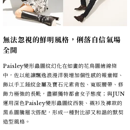
無法忽視的鮮明風格，俐落自信氣場
全開
Paisley變形蟲圖紋幻化在如畫的花鳥圖繪線條
中，佐以能讓飄逸浪漫洋裝增加個性感的報童帽、
飾以手工錘紋金屬及寶石元素背包、寬版腰帶、修
飾力極強的長靴，盡顯獨特都會女子態度；與JUN
運用深色Paisley變形蟲圖紋西裝、襯衫及褲款的
黑系圖騰層次搭配，形成一種對比卻又和諧的默契
造型風格。