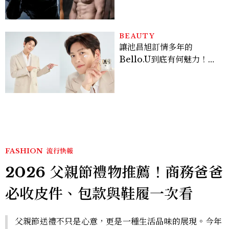
Sadie Sink
BEAUTY
讓池昌旭訂情多年的
Bello.U到底有何魅力！揭
密男神發光乳霜～「肽光透
亮緊緻霜」如何打造日不落
的透亮肌，熬夜拍戲不顯疲
倦感，超神！
FASHION
流行快報
2026 父親節禮物推薦！商務爸爸
必收皮件、包款與鞋履一次看
父親節送禮不只是心意，更是一種生活品味的展現。今年