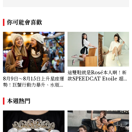
你可能會喜歡
這雙鞋就是Rosé本人啊！新
款SPEEDCAT Etoile 超級
8月9日～8月15日上升星座運
美，緞面光澤+蝴蝶結，更聯
勢！巨蟹行動力暴升、水瓶迎
名 nomel 推出夏日檸檬黃
新緣分
贈禮
本週熱門