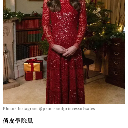
Photo/ Instagram @princeandprincessofwales
俏皮學院風