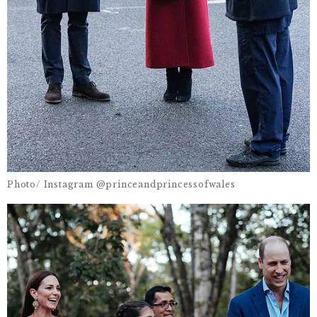
Photo/ Instagram @princeandprincessofwales