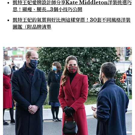
凱特王妃愛牌設計師分享Kate Middleton洋裝挑選巧
思！顯瘦、腿長…3個小技巧公開
凱特王妃的氣質與好比例這樣穿搭！30套不同風格洋裝
圖鑑（附品牌清單