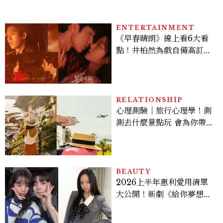
ENTERTAINMENT
《早春晴朗》線上看6大看
點！井柏然為戲自備高訂，
孫千苦等地下戀轉正，雨夜
激吻獲讚慾感天花板
RELATIONSHIP
心理測驗｜旅行心理學！測
測去什麼景點玩 會為你帶來
好運
BEAUTY
2026上半年惠利愛用清單
大公開！新劇《給你夢想》
美出新高度，10款保養、香
水、護髮同款一次看