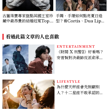
古董珠寶專家盤點英國王室珍
手鐲、手環如何點亮夏日造
藏中最昂貴的結婚冠冕Top.
型？看Cortis、Dua Lip的
5！
穿搭示範
看過此篇文章的人也喜歡
ENTERTAINMENT
《財閥 X 刑警2》好看嗎？
安普賢對決最帥反派俞承
豪，鄭恩彩接棒女主，開專
機、刷黑卡，用錢輾壓罪犯
的陳利手回來了，這次能玩
多大？
LIFESTYLE
為什麼天秤座會先照顧別
人？十二星座不敢承認的一
句話，「這星座」嘴上說沒
差，回家之後想很久