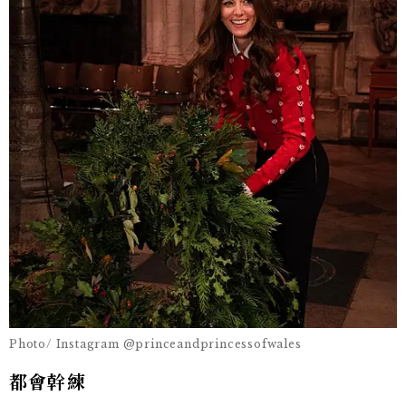
Photo/ Instagram @princeandprincessofwales
都會幹練