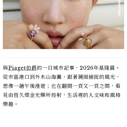
與
Piaget伯爵
的一日城市記事，2026年基隆篇。
從市區港口到外木山海灘，跟著鏡頭捕捉的風光，
想像一趟午後漫遊；也在翻開一頁又一頁之間，看
見由恆久燦金光輝所投射，生活裡的人文味和風格
樂趣。