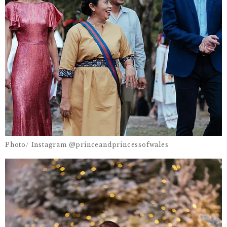
Photo/ Instagram @princeandprincessofwales