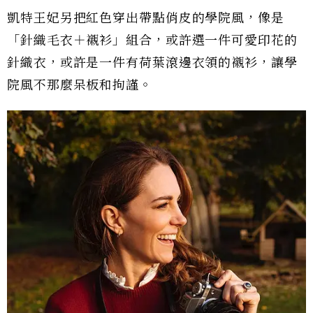
凱特王妃另把紅色穿出帶點俏皮的學院風，像是
「針織毛衣＋襯衫」組合，或許選一件可愛印花的
針織衣，或許是一件有荷葉滾邊衣領的襯衫，讓學
院風不那麼呆板和拘謹。