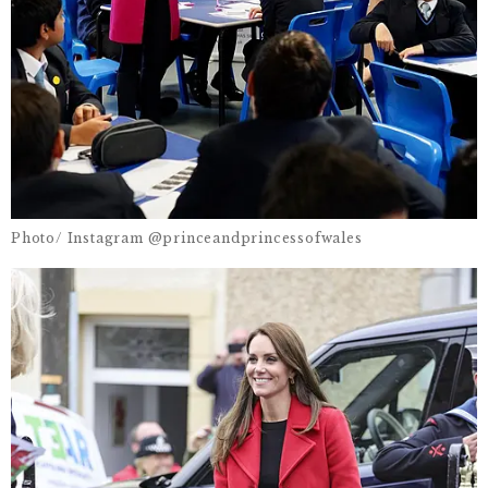
Photo/ Instagram @princeandprincessofwales