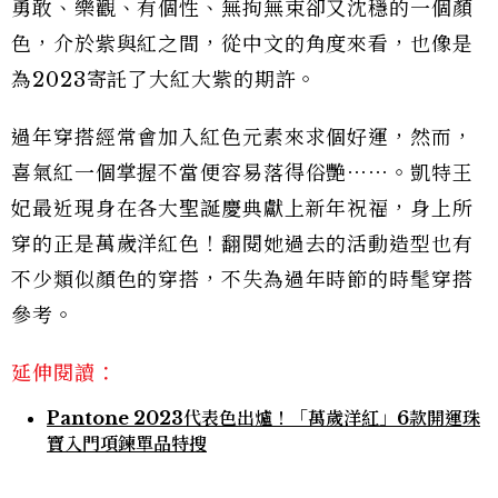
勇敢、樂觀、有個性、無拘無束卻又沈穩的一個顏
色，介於紫與紅之間，從中文的角度來看，也像是
為2023寄託了大紅大紫的期許。
過年穿搭經常會加入紅色元素來求個好運，然而，
喜氣紅一個掌握不當便容易落得俗艷⋯⋯。凱特王
妃最近現身在各大聖誕慶典獻上新年祝福，身上所
穿的正是萬歲洋紅色！翻閱她過去的活動造型也有
不少類似顏色的穿搭，不失為過年時節的時髦穿搭
參考。
延伸閱讀：
Pantone 2023代表色出爐！「萬歲洋紅」6款開運珠
寶入門項鍊單品特搜