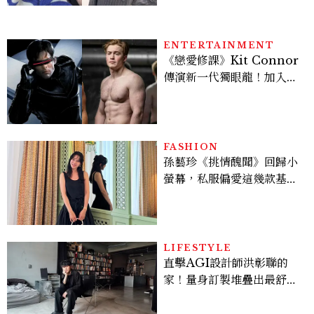
ENTERTAINMENT
《戀愛修課》Kit Connor
傳演新一代獨眼龍！加入新
版《X戰警》，可望搭檔
Sadie Sink
FASHION
孫藝珍《挑情醜聞》回歸小
螢幕，私服偏愛這幾款基礎
單品，隨手一穿都是高級感
範本！
LIFESTYLE
直擊AGI設計師洪彰聯的
家！量身訂製堆疊出最舒適
的生活邏輯：「只要喜歡，
就能找到相處的方式」