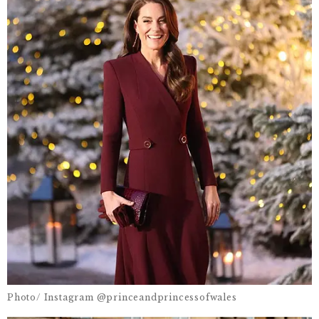
Photo/ Instagram @princeandprincessofwales