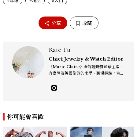
#耳環
#精品
#入門
分享
收藏
Kate Tu
Chief Jewelry & Watch Editor
《Marie Claire》全媒體珠寶鐘錶主編。
有臺灣及英國倫敦的求學、職場經驗，主修
新聞學和時尚媒體。累積十年以上的《美麗
佳人》編輯工作內容，包括錶展等國際活動
採訪、珠寶市場動態等專題，及視覺拍攝執
行。用貼近生活且具知識性的視角，發掘珠
寶腕錶的細節美。Email：kate_tu@mc
tw.com.tw
你可能會喜歡