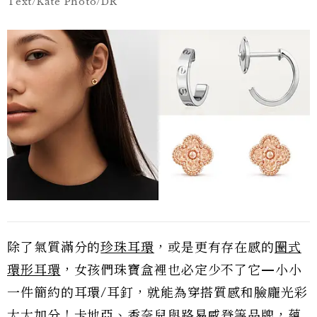
Text/Kate Photo/DR
除了氣質滿分的
珍珠耳環
，或是更有存在感的
圈式
環形耳環
，女孩們珠寶盒裡也必定少不了它—小小
一件簡約的耳環/耳釘，就能為穿搭質感和臉龐光彩
大大加分！卡地亞、香奈兒與路易威登等品牌，蘊