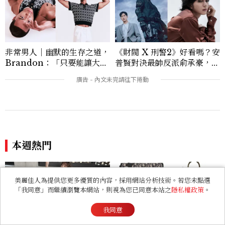
非常男人｜幽默的生存之道，
《財閥 X 刑警2》好看嗎？安
Brandon：「只要能讓大家
普賢對決最帥反派俞承豪，鄭
笑，我們就有機會玩在一起，
恩彩接棒女主，開專機、刷黑
讓敵人成為朋友。」
卡，用錢輾壓罪犯的陳利手回
來了，這次能玩多大？
本週熱門
美麗佳人為提供您更多優質的內容，採用網站分析技術。若您未點選
「我同意」而繼續瀏覽本網站，則視為您已同意本站之
隱私權政策
。
我同意