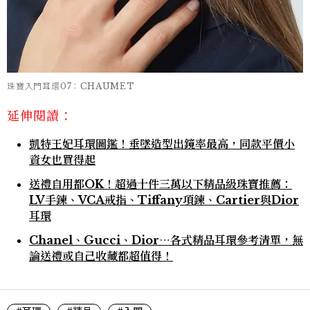
珠寶入門耳環07：CHAUMET
延伸閱讀：
凱特王妃耳環圖鑑！垂墜造型出鏡率最高，同款平價小
資女也買得起
送禮自用都OK！超過十件三萬以下精品級珠寶推薦：
LV手鍊、VCA戒指、Tiffany項鍊、Cartier與Dior
耳環
Chanel、Gucci、Dior⋯各式精品耳環參考清單，無
論送禮或自己收藏都超值得！