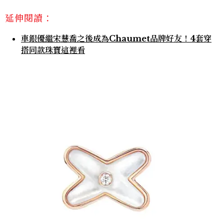
延伸閱讀：
車銀優繼宋慧喬之後成為Chaumet品牌好友！4套穿
搭同款珠寶這裡看