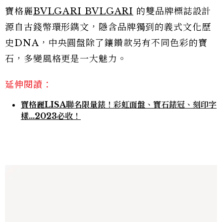
寶格麗
BVLGARI BVLGARI
的雙品牌標誌設計
源自古錢幣環形鐫文，隱含品牌獨到的義式文化歷
史DNA，中央圓盤除了鑲鑽款另有不同色彩的寶
石，多變風格更是一大魅力。
延伸閱讀：
寶格麗LISA聯名限量錶！彩虹面盤、寶石錶冠、刻印字
樣…2023必收！