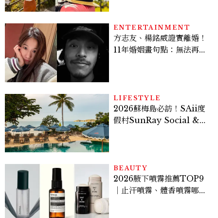
ENTERTAINMENT
方志友、楊銘威證實離婚！
11年婚姻畫句點：無法再做
情人，但永遠是家人
LIFESTYLE
2026蘇梅島必訪！SAii度
假村SunRay Social &
Swim Club全新開箱，6
大亮點體驗懶人包
BEAUTY
2026腋下噴霧推薦TOP9
｜止汗噴霧、體香噴霧哪款
最好用？改善汗臭與異味必
看