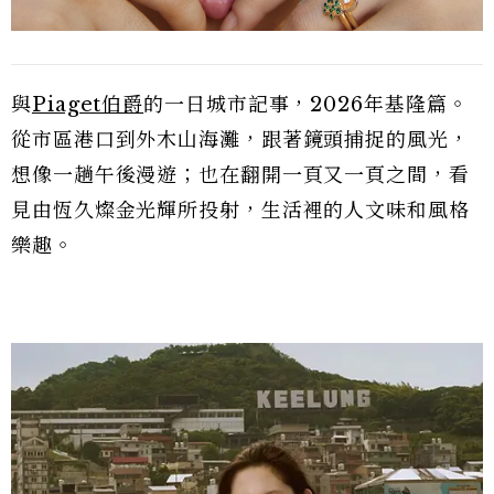
與
Piaget伯爵
的一日城市記事，2026年基隆篇。
從市區港口到外木山海灘，跟著鏡頭捕捉的風光，
想像一趟午後漫遊；也在翻開一頁又一頁之間，看
見由恆久燦金光輝所投射，生活裡的人文味和風格
樂趣。