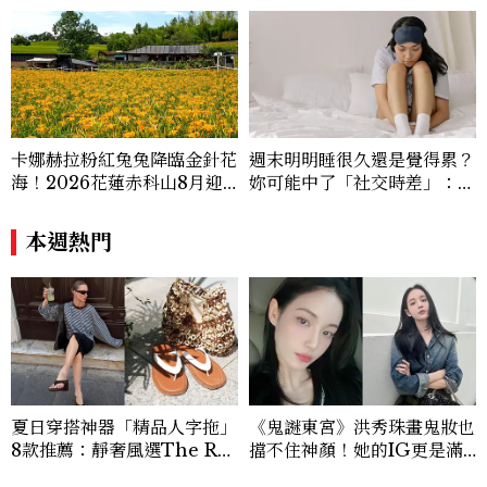
卡娜赫拉粉紅兔兔降臨金針花
週末明明睡很久還是覺得累？
海！2026花蓮赤科山8月迎
妳可能中了「社交時差」：睡
滿開花期，40公頃金色花毯
眠專家親授3招把生理時鐘調
＋夢幻打卡攻略
回來
本週熱門
夏日穿搭神器「精品人字拖」
《鬼謎東宮》洪秀珠畫鬼妝也
8款推薦：靜奢風選The Ro
擋不住神顏！她的IG更是滿
w、這雙小貓跟太時髦！
滿的高級感穿搭範本