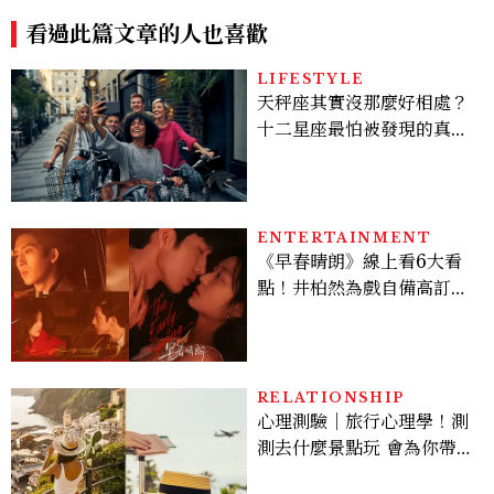
看過此篇文章的人也喜歡
LIFESTYLE
天秤座其實沒那麼好相處？
十二星座最怕被發現的真實
面貌，「這星座」一直在假
裝不在意
ENTERTAINMENT
《早春晴朗》線上看6大看
點！井柏然為戲自備高訂，
孫千苦等地下戀轉正，雨夜
激吻獲讚慾感天花板
RELATIONSHIP
心理測驗｜旅行心理學！測
測去什麼景點玩 會為你帶來
好運