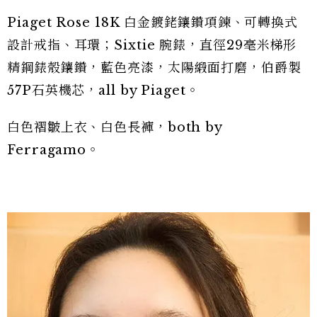
Piaget Rose 18K 白金鍍銠鑲鑽項鍊、可轉換式
設計戒指、耳環；Sixtie 腕錶，直徑29毫米梯形
精鋼錶殼鑲鑽，藍色亮漆，太陽緞面打磨，伯爵製
57P石英機芯，all by Piaget。
白色褶皺上衣、白色長褲，both by
Ferragamo。