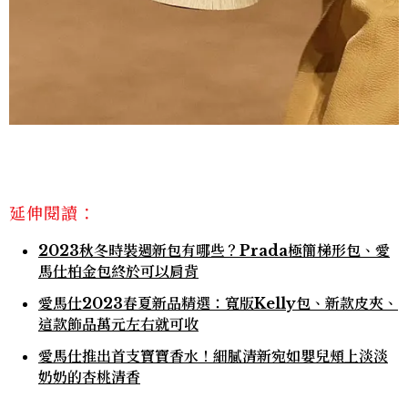
延伸閱讀：
2023秋冬時裝週新包有哪些？Prada極簡梯形包、愛
馬仕柏金包終於可以肩背
愛馬仕2023春夏新品精選：寬版Kelly包、新款皮夾、
這款飾品萬元左右就可收
愛馬仕推出首支寶寶香水！細膩清新宛如嬰兒頰上淡淡
奶奶的杏桃清香