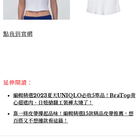
點我到官網
延伸閱讀：
編輯精選2023夏天UNIQLO必收5單品！BraTop背
心超遮肉、日妞搶翻工裝褲太燒了！
靠一條皮帶撐起品味！編輯精選15款精品皮帶推薦，想
百搭又不想撞款看這篇！