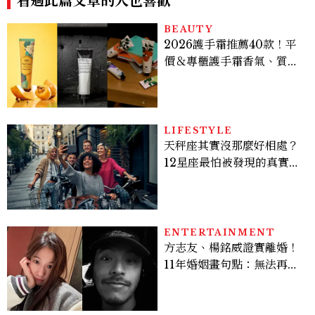
看過此篇文章的人也喜歡
BEAUTY
2026護手霜推薦40款！平
價＆專櫃護手霜香氣、質
地、使用評價
LIFESTYLE
天秤座其實沒那麼好相處？
12星座最怕被發現的真實面
貌，「這星座」一直在假裝
不在意
ENTERTAINMENT
方志友、楊銘威證實離婚！
11年婚姻畫句點：無法再做
情人，但永遠是家人