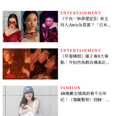
ENTERTAINMENT
《不良一族尋愛記2》新主
持人Awich是誰？「日本嘻
哈女王」人生比節目更抓
馬：25歲喪夫、家中遭槍擊
掃射
ENTERTAINMENT
《早春晴朗》線上看6大看
點！井柏然為戲自備高訂，
孫千苦等地下戀轉正，雨夜
激吻獲讚慾感天花板
FASHION
48歲嚴志媛真的看不出年
紀！《復職警察》回歸，5
個私服減齡公式一次看