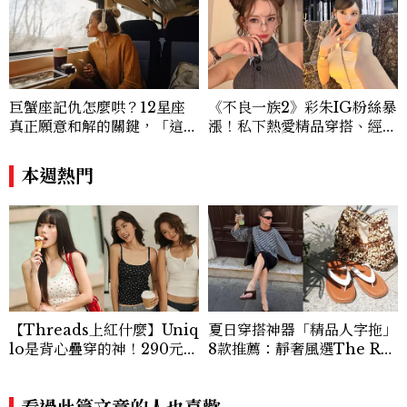
巨蟹座記仇怎麼哄？12星座
《不良一族2》彩朱IG粉絲暴
真正願意和解的關鍵，「這星
漲！私下熱愛精品穿搭、經營
座」道歉沒用，要看你下一次
服飾品牌，堪稱品味最好女成
怎麼做
員
本週熱門
【Threads上紅什麼】Uniq
夏日穿搭神器「精品人字拖」
lo是背心疊穿的神！290元蕾
8款推薦：靜奢風選The Ro
絲+碎花+亨利領背心怎麼
w、這雙小貓跟太時髦！
搭？3套公式無腦跟上