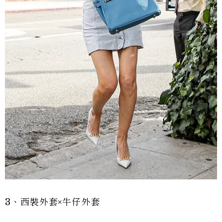
3、西裝外套×牛仔外套