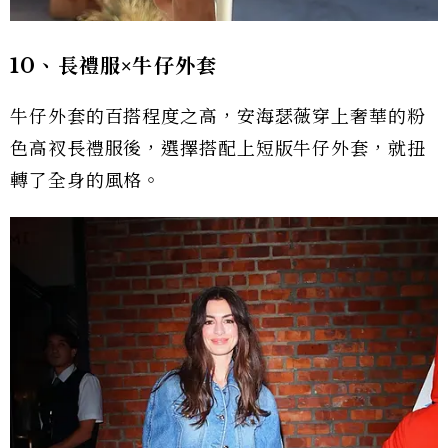
10、長禮服×牛仔外套
牛仔外套的百搭程度之高，安海瑟薇穿上奢華的粉
色高衩長禮服後，選擇搭配上短版牛仔外套，就扭
轉了全身的風格。