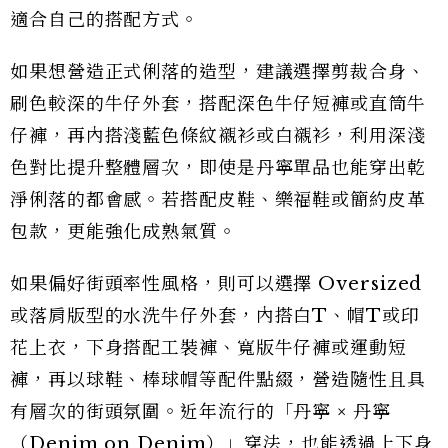
適合自己的搭配方式。
如果想營造正式俐落的造型，建議選擇剪裁合身、
刷色較深的牛仔外套，搭配深色牛仔短褲或直筒牛
仔褲，再內搭淺藍色條紋襯衫或白襯衫，利用深淺
色對比提升整體層次，即使是丹寧單品也能穿出乾
淨俐落的都會感。若搭配皮鞋、樂福鞋或簡約皮革
包款，更能強化成熟氣質。
如果偏好街頭率性風格，則可以選擇 Oversized
或落肩版型的水洗牛仔外套，內搭白T、帽T或印
花上衣，下身搭配工裝褲、寬版牛仔褲或運動短
褲，再以球鞋、棒球帽等配件點綴，營造隨性且具
有層次的街頭氛圍。近年流行的「丹寧 × 丹寧
（Denim on Denim）」穿法，也能透過上下身