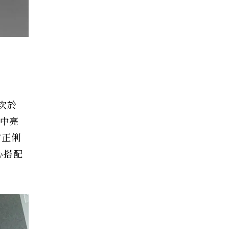
首次於
列中亮
方正俐
心搭配