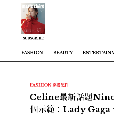
SUBSCRIBE
FASHION
BEAUTY
ENTERTAIN
FASHION
穿搭配件
Celine最新話題N
個示範：Lady Gaga、