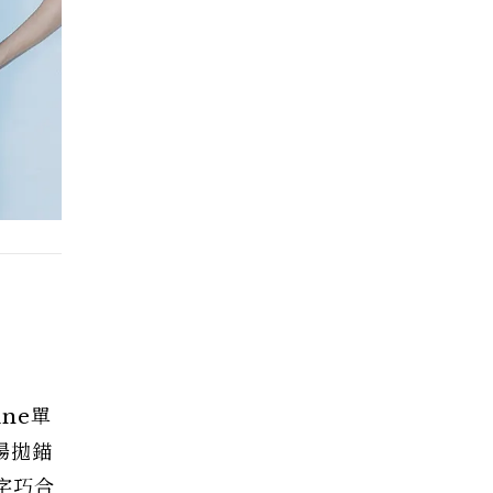
ne單
廣場拋錨
字巧合