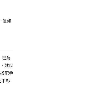
，但如
，已為
時，她以
來搭配手
性之中彰