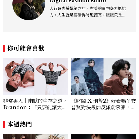
Digital Fashion Editor
入行時尚編輯第六年，對美的事物毫無抵抗
力。人生就是要活得時髦漂亮，錢錢只是變
成喜歡的樣子！這邊分享所有不能錯過的流
行趨勢、明星同款、必敗手袋、人氣球鞋給
大家，一起來討論時尚圈最新鮮的話題、用
欣賞漂亮設計來撫慰心靈吧！
你可能會喜歡
非常男人｜幽默的生存之道，
《財閥 X 刑警2》好看嗎？安
Brandon：「只要能讓大家
普賢對決最帥反派俞承豪，鄭
笑，我們就有機會玩在一起，
恩彩接棒女主，開專機、刷黑
讓敵人成為朋友。」
卡，用錢輾壓罪犯的陳利手回
本週熱門
來了，這次能玩多大？