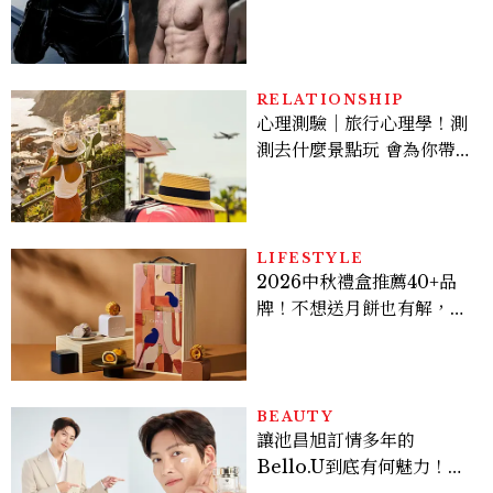
版《X戰警》，可望搭檔
Sadie Sink
RELATIONSHIP
心理測驗｜旅行心理學！測
測去什麼景點玩 會為你帶來
好運
LIFESTYLE
2026中秋禮盒推薦40+品
牌！不想送月餅也有解，送
長輩、送客戶一次挑
BEAUTY
讓池昌旭訂情多年的
Bello.U到底有何魅力！揭