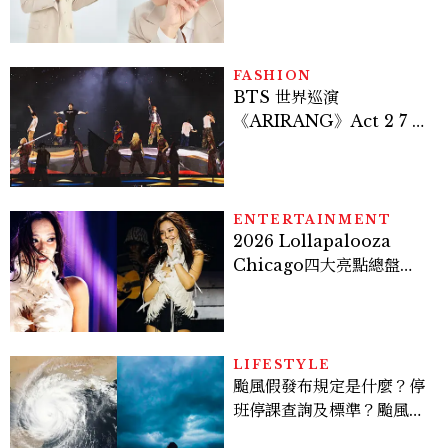
密男神發光乳霜～「肽光透
亮緊緻霜」如何打造日不落
的透亮肌，熬夜拍戲不顯疲
倦感，超神！
FASHION
BTS 世界巡演
《ARIRANG》Act 2 7 位
成員舞台造型一次看
ENTERTAINMENT
2026 Lollapalooza
Chicago四大亮點總盤
點， JENNIE、 CORTIS
登台，K-POP擄獲全球！
LIFESTYLE
颱風假發布規定是什麼？停
班停課查詢及標準？颱風假
有薪水嗎、可否拒絕上班？