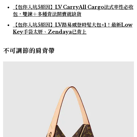
【包你入坑5原因】LV CarryAll Cargo法式率性必收
包，雙鍊＋多種背法開賣就缺貨
【包你入坑5原因】LV路易威登時髦大包+1！最新Low
Key手袋太妍、Zendaya已背上
不可調節的肩背帶