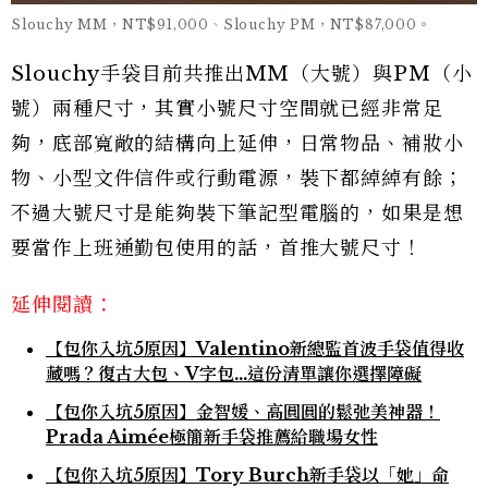
Slouchy MM，NT$91,000、Slouchy PM，NT$87,000。
Slouchy手袋目前共推出MM（大號）與PM（小
號）兩種尺寸，其實小號尺寸空間就已經非常足
夠，底部寬敞的結構向上延伸，日常物品、補妝小
物、小型文件信件或行動電源，裝下都綽綽有餘；
不過大號尺寸是能夠裝下筆記型電腦的，如果是想
要當作上班通勤包使用的話，首推大號尺寸！
延伸閱讀：
【包你入坑5原因】Valentino新總監首波手袋值得收
藏嗎？復古大包、V字包…這份清單讓你選擇障礙
【包你入坑5原因】金智媛、高圓圓的鬆弛美神器！
Prada Aimée極簡新手袋推薦給職場女性
【包你入坑5原因】Tory Burch新手袋以「她」命