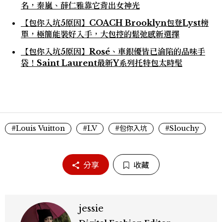
名，秦嵐、薛仁雅靠它背出女神光
【包你入坑5原因】COACH Brooklyn包登Lyst榜
單，極簡能裝好入手，大包控的鬆弛感新選擇
【包你入坑5原因】Rosé、車銀優皆已淪陷的品味手
袋！Saint Laurent最新Y系列托特包太時髦
#Louis Vuitton
#LV
#包你入坑
#Slouchy
分享
收藏
jessie