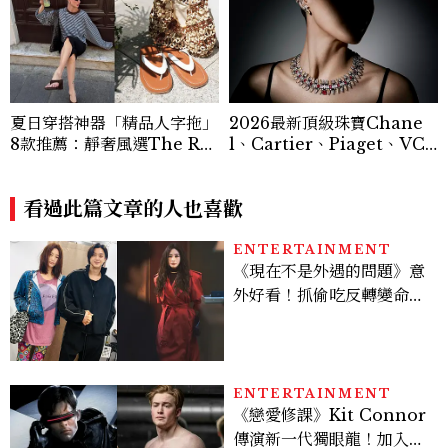
夏日穿搭神器「精品人字拖」
2026最新頂級珠寶Chane
8款推薦：靜奢風選The Ro
l、Cartier、Piaget、VC
w、這雙小貓跟太時髦！
A⋯⋯19大品牌之作盤點
看過此篇文章的人也喜歡
ENTERTAINMENT
《現在不是外遇的問題》意
外好看！抓偷吃反轉變命
案？金憓秀傳奇美腿被讚
爆、金智勳大秀腹肌，曹汝
貞雙影后飆戲，線上看7大
看點懶人包
ENTERTAINMENT
《戀愛修課》Kit Connor
傳演新一代獨眼龍！加入新