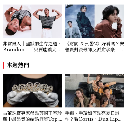
非常男人｜幽默的生存之道，
《財閥 X 刑警2》好看嗎？安
Brandon：「只要能讓大家
普賢對決最帥反派俞承豪，鄭
笑，我們就有機會玩在一起，
恩彩接棒女主，開專機、刷黑
讓敵人成為朋友。」
卡，用錢輾壓罪犯的陳利手回
本週熱門
來了，這次能玩多大？
古董珠寶專家盤點英國王室珍
手鐲、手環如何點亮夏日造
藏中最昂貴的結婚冠冕Top.
型？看Cortis、Dua Lip的
5！
穿搭示範