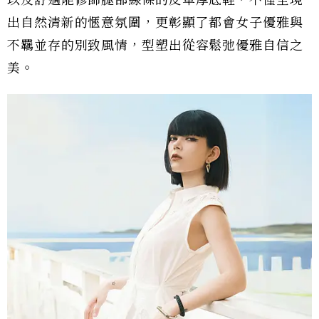
以及舒適能修飾腿部線條的皮革厚底鞋，不僅呈現
出自然清新的愜意氛圍，更彰顯了都會女子優雅與
不羈並存的別致風情，型塑出從容鬆弛優雅自信之
美。