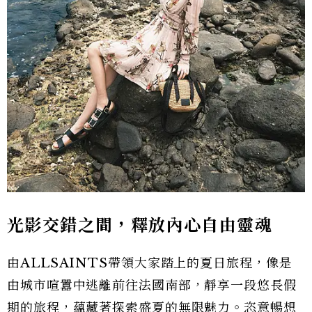
光影交錯之間，釋放內心自由靈魂
由ALLSAINTS帶領大家踏上的夏日旅程，像是
由城市喧囂中逃離前往法國南部，靜享一段悠長假
期的旅程，蘊藏著探索盛夏的無限魅力。恣意暢想