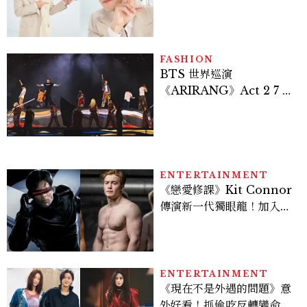
密男神發光乳霜～「肽光透
亮緊緻霜」如何打造日不落
的透亮肌，熬夜拍戲不顯疲
倦感，超神！
FASHION
BTS 世界巡演
《ARIRANG》Act 2 7 位
成員舞台造型一次看
ENTERTAINMENT
《戀愛修課》Kit Connor
傳演新一代獨眼龍！加入新
版《X戰警》，可望搭檔
Sadie Sink
ENTERTAINMENT
《現在不是外遇的問題》意
外好看！抓偷吃反轉變命