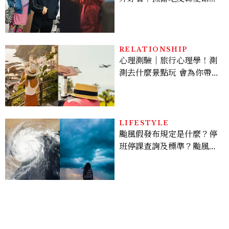
案？金憓秀傳奇美腿被讚
爆、金智勳大秀腹肌，曹汝
貞雙影后飆戲，線上看7大
看點懶人包
RELATIONSHIP
心理測驗｜旅行心理學！測
測去什麼景點玩 會為你帶來
好運
LIFESTYLE
颱風假發布規定是什麼？停
班停課查詢及標準？颱風假
有薪水嗎、可否拒絕上班？