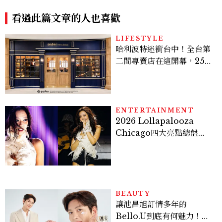
看過此篇文章的人也喜歡
LIFESTYLE
哈利波特迷衝台中！全台第
二間專賣店在這開幕，25週
年限定周邊、托特包太值得
入手
ENTERTAINMENT
2026 Lollapalooza
Chicago四大亮點總盤
點， JENNIE、 CORTIS
登台，K-POP擄獲全球！
BEAUTY
讓池昌旭訂情多年的
Bello.U到底有何魅力！揭