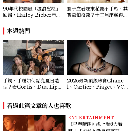
90年代校園風「波浪髮箍」
獅子座看起來花錢不手軟，其
回歸，Hailey Bieber示範
實最怕沒錢？十二星座藏得最
如何戴得時髦：這款Miu Mi
深的金錢焦慮，「這星座」比
u髮箍未開賣先爆紅！
價半天，最後卻買最貴的
本週熱門
手鐲、手環如何點亮夏日造
2026最新頂級珠寶Chane
型？看Cortis、Dua Lip的
l、Cartier、Piaget、VC
穿搭示範
A⋯⋯19大品牌之作盤點
看過此篇文章的人也喜歡
ENTERTAINMENT
《早春晴朗》線上看6大看
點！井柏然為戲自備高訂，