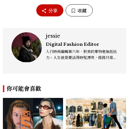
分享
收藏
jessie
Digital Fashion Editor
入行時尚編輯第六年，對美的事物毫無抵抗
力。人生就是要活得時髦漂亮，錢錢只是變
成喜歡的樣子！這邊分享所有不能錯過的流
行趨勢、明星同款、必敗手袋、人氣球鞋給
大家，一起來討論時尚圈最新鮮的話題、用
欣賞漂亮設計來撫慰心靈吧！
你可能會喜歡