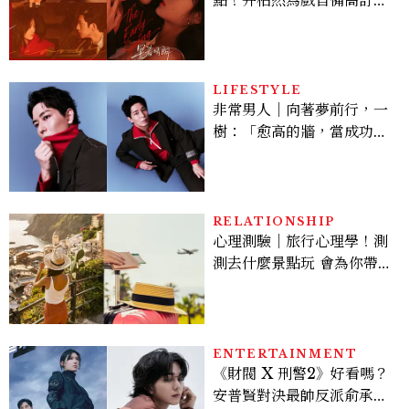
孫千苦等地下戀轉正，雨夜
激吻獲讚慾感天花板
LIFESTYLE
非常男人｜向著夢前行，一
樹：「愈高的牆，當成功爬
上去的那一刻，就愈有成就
感。」
RELATIONSHIP
心理測驗｜旅行心理學！測
測去什麼景點玩 會為你帶來
好運
ENTERTAINMENT
《財閥 X 刑警2》好看嗎？
安普賢對決最帥反派俞承