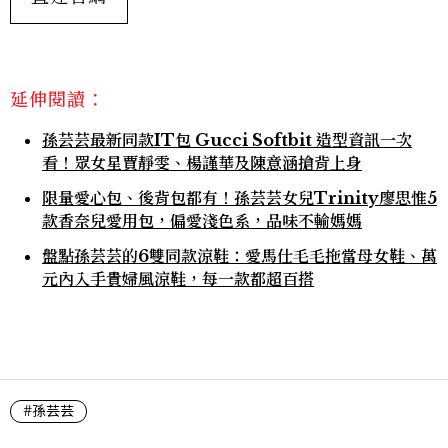
延伸閱讀：
孫芸芸最新同款IT包 Gucci Softbit 造型資訊一次
看！眾女星賈靜雯、楊謹華及陳意涵搶背上身
限量愛心包、後背包都有！孫芸芸女兒Trinity廖思惟5
款香奈兒愛用包，偏愛淺色系，品味不輸媽媽
盤點孫芸芸的6雙同款涼鞋：愛馬仕毛毛拖當母女鞋、萬
元內入手貴婦風涼鞋，每一款都超百搭
#孫芸芸