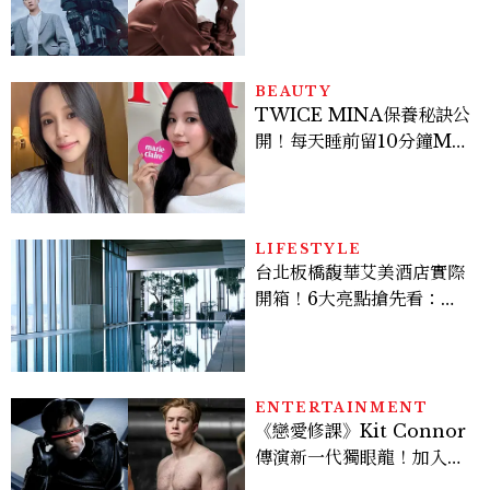
豪，鄭恩彩接棒女主，開專
機、刷黑卡，用錢輾壓罪犯
的陳利手回來了，這次能玩
多大？
BEAUTY
TWICE MINA保養秘訣公
開！每天睡前留10分鐘ME
TIME、定期皮拉提斯，6
個日常習慣養出牛奶肌
LIFESTYLE
台北板橋馥華艾美酒店實際
開箱！6大亮點搶先看：新
北最新旅宿地標、高空泳
池、客房藏奢華細節
ENTERTAINMENT
《戀愛修課》Kit Connor
傳演新一代獨眼龍！加入新
版《X戰警》，可望搭檔